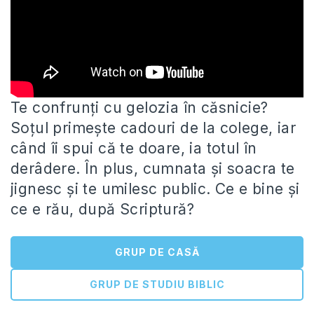
Te confrunți cu gelozia în căsnicie?
Soțul primește cadouri de la colege, iar
când îi spui că te doare, ia
totul în
derâdere. În plus, cumnata și soacra te
jignesc și te umilesc public. Ce e bine și
ce e rău, după Scriptură?
GRUP DE CASĂ
GRUP DE STUDIU BIBLIC