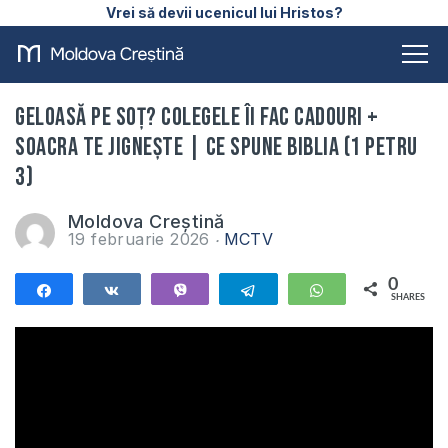
Vrei să devii ucenicul lui Hristos?
Geloasă pe soț? Colegele îi fac cadouri +
soacra te jignește | Ce spune Biblia (1 Petru
3)
Moldova Creștină
19 februarie 2026
MCTV
0
Share
Share
Vibe
Telegram
WhatsApp
SHARES