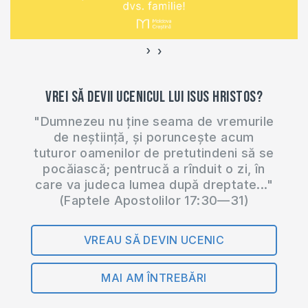
https://shop.eurasiaprecept.org/produs/2-
samuel-1-cronici-
pdf/ Alege de la
›
‹
link-ul…
Vrei să devii ucenicul lui Isus Hristos?
"Dumnezeu nu ține seama de vremurile
de neștiință, și poruncește acum
tuturor oamenilor de pretutindeni să se
pocăiască; pentrucă a rînduit o zi, în
care va judeca lumea după dreptate..."
(Faptele Apostolilor 17:30—31)
VREAU SĂ DEVIN UCENIC
MAI AM ÎNTREBĂRI