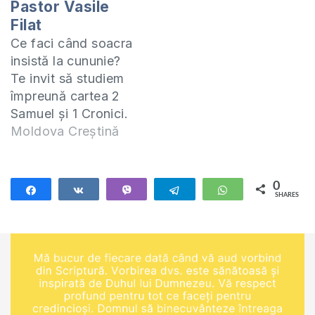
Pastor Vasile
Filat
Ce faci când soacra
insistă la cununie?
Te invit să studiem
împreună cartea 2
Samuel și 1 Cronici.
Studiul acesta îl
Moldova Creștină
predau online
(ZOOM) în fiecare zi
de miercuri la orele
0
Share
Share
Vibe
Telegram
WhatsApp
SHARES
20:00. Manualul
după care studiem
poate fi procurat la
adresa:
https://shop.eurasiaprecept.org/produs/2-
samuel-si-1-cronici/
În format PDF: