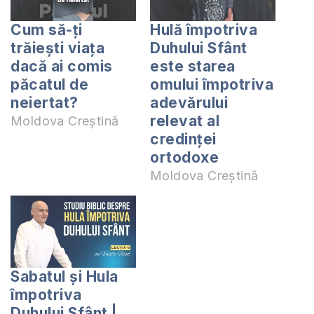
Cum să-ți
Hulă împotriva
trăiești viața
Duhului Sfânt
dacă ai comis
este starea
păcatul de
omului împotriva
neiertat?
adevărului
relevat al
Moldova Creștină
credinței
ortodoxe
Moldova Creștină
Sabatul și Hula
împotriva
Duhului Sfânt |