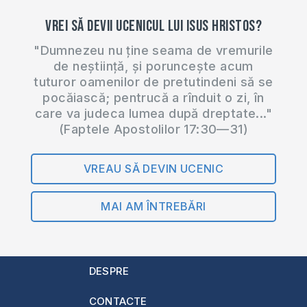
Vrei să devii ucenicul lui Isus Hristos?
"Dumnezeu nu ține seama de vremurile
de neștiință, și poruncește acum
tuturor oamenilor de pretutindeni să se
pocăiască; pentrucă a rînduit o zi, în
care va judeca lumea după dreptate..."
(Faptele Apostolilor 17:30—31)
VREAU SĂ DEVIN UCENIC
MAI AM ÎNTREBĂRI
DESPRE
CONTACTE