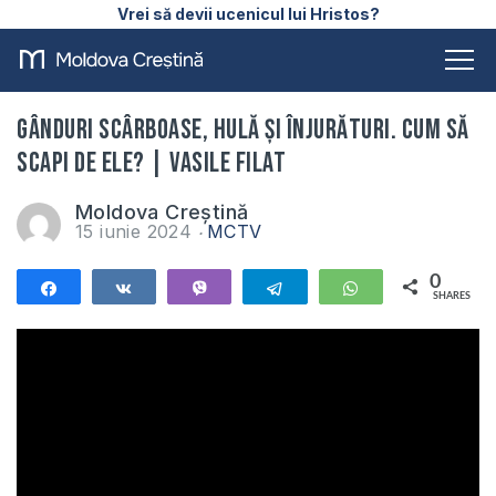
Vrei să devii ucenicul lui Hristos?
Gânduri scârboase, hulă și înjurături. Cum să
scapi de ele? | Vasile Filat
Moldova Creștină
15 iunie 2024
MCTV
0
Share
Share
Vibe
Telegram
WhatsApp
SHARES