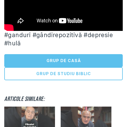
#ganduri #gândirepozitivă #depresie
#hulă
GRUP DE CASĂ
GRUP DE STUDIU BIBLIC
Articole similare: