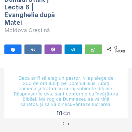
Lecția 6 |
Evanghelia după
Matei
Moldova Creștină
0
Share
Share
Vibe
Telegram
WhatsApp
SHARES
›
‹