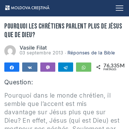
Pourquoi les chrétiens parlent plus de Jésus
que de Dieu?
Vasile Filat
03 septembre 2013
Réponses de la Bible
76,335M
Partagez
Partagez
Vibe
Telegram
WhatsApp
PARTAGES
76,335M
Question:
Pourquoi dans le monde chrétien, il
semble que l’accent est mis
davantage sur Jésus plus que sur
Dieu? En effet, Jésus (qui est Dieu) est
mortpour nos péchés. Seulement par