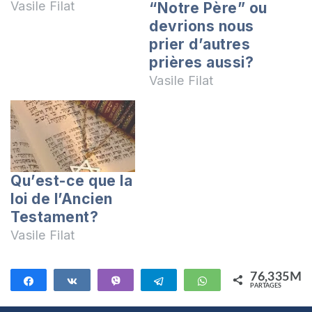
matérielles qu’ils ne
Vasile Filat
“Notre Père” ou
sont pas en mesure
devrions nous
d’avoir. D’autres, la
prier d’autres
cherchent dans la
prières aussi?
carrière, dans
Vasile Filat
l’enseignement,
dans la gloire
humaine, choses
pour lesquelles la
Bible dit qu’elles
Qu’est-ce que la
sont «vaines». Dieu
loi de l’Ancien
nous enseigne dans
la…
Testament?
Vasile Filat
76,335M
Partagez
Partagez
Vibe
Telegram
WhatsApp
PARTAGES
76,335M