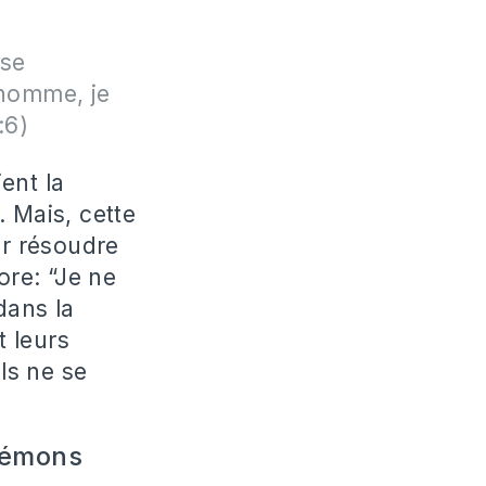
 se
 homme, je
:6)
ent la
. Mais, cette
ur résoudre
ore: “Je ne
dans la
t leurs
ls ne se
 démons