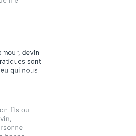
Que me
’amour, devin
ratiques sont
ieu qui nous
on fils ou
vin,
personne