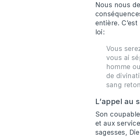
Nous nous de
conséquences d
entière. C’es
loi:
Vous serez 
vous ai sé
homme ou 
de divinati
sang retom
L’appel au 
Son coupable 
et aux servic
sagesses, Die