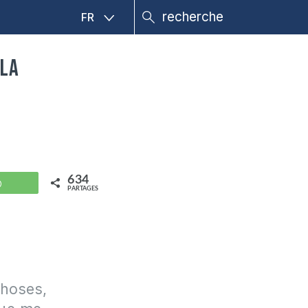
FR
 la
634
WhatsApp
PARTAGES
?
choses,