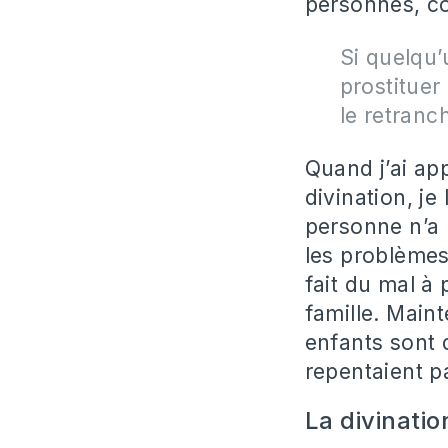
personnes, com
Si quelqu’
prostituer
le retranc
Quand j’ai ap
divination, je
personne n’a 
les problèmes 
fait du mal à 
famille. Maint
enfants sont 
repentaient p
La divinatio