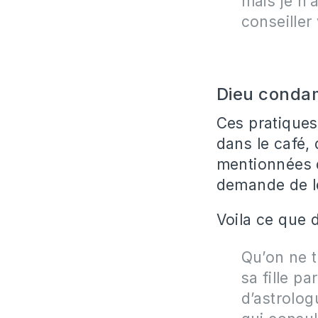
mais je n’
conseiller
Dieu condamn
Ces pratiques 
dans le café,
mentionnées d
demande de l
Voila ce que 
Qu’on ne t
sa fille p
d’astrolog