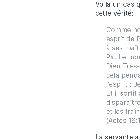
Voila un cas q
cette vérité:
Comme nous
esprit de 
à ses maît
Paul et no
Dieu Très-
cela penda
l’esprit : 
Et il sort
disparaître
et les tra
(Actes 16:
La servante a 