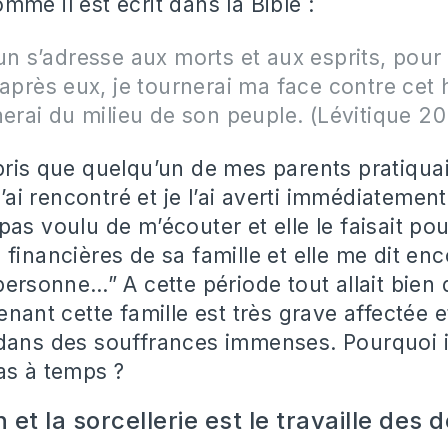
me il est écrit dans la Bible :
un s’adresse aux morts et aux esprits, pour
 après eux, je tournerai ma face contre cet
herai du milieu de son peuple. (Lévitique 20
pris que quelqu’un de mes parents pratiquai
 l’ai rencontré et je l’ai averti immédiatement
pas voulu de m’écouter et elle le faisait po
financières de sa famille et elle me dit enc
personne…” A cette période tout allait bien 
enant cette famille est très grave affectée e
dans des souffrances immenses. Pourquoi i
as à temps ?
n et la sorcellerie est le travaille des