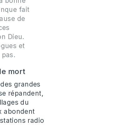
la bonne
nque fait
cause de
ces
on Dieu.
ogues et
t pas.
de mort
t des grandes
 se répandent,
illages du
ux abondent
stations radio