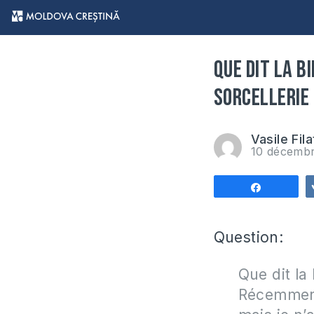
Que dit la B
sorcellerie
Vasile Fila
10 décemb
Partagez
Question:
Que dit la
Récemment