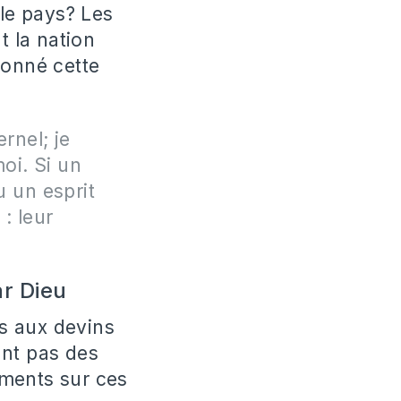
le pays? Les
t la nation
donné cette
ernel; je
oi. Si un
 un esprit
 : leur
ar Dieu
s aux devins
ent pas des
ements sur ces