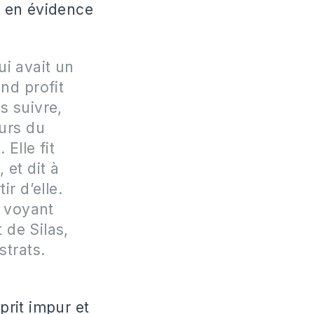
et en évidence
ui avait un
and profit
s suivre,
eurs du
Elle fit
 et dit à
ir d’elle.
, voyant
t de Silas,
strats.
prit impur et