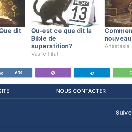
Que dit
Qu-est ce que dit la
Comment
Bible de
nouveau
superstition?
Anastasia F
Vasile Filat
Partagez
634
Vibe
Telegram
SITE
NOUS CONTACTER
Suive