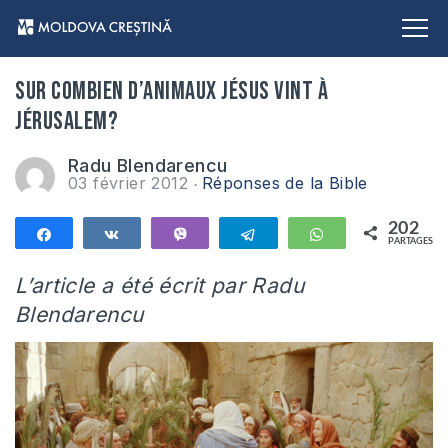
Sur combien d’animaux Jésus vint à
Jérusalem?
Radu Blendarencu
03 février 2012
Réponses de la Bible
202
Partagez
Partagez
Vibe
Telegram
WhatsApp
PARTAGES
202
L’article a été écrit par Radu
Blendarencu