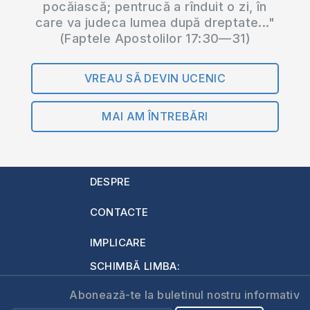
pocăiască; pentrucă a rînduit o zi, în
care va judeca lumea după dreptate..."
(Faptele Apostolilor 17:30—31)
VREAU SĂ DEVIN UCENIC
MAI AM ÎNTREBĂRI
DESPRE
CONTACTE
IMPLICARE
SCHIMBĂ LIMBA:
Abonează-te la buletinul nostru informativ