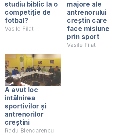
studiu biblic la o
majore ale
competiție de
antrenorului
fotbal?
creştin care
face misiune
Vasile Filat
prin sport
Vasile Filat
A avut loc
întâlnirea
sportivilor și
antrenorilor
creștini
Radu Blendarencu