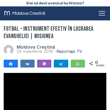
Vrei să devii ucenicul lui Hristos?
FOTBAL – instrument efectiv în lucrarea
Evangheliei | Misiunea
Moldova Creștină
24 noiembrie 2019
Reportaje TV
0
Share
Share
Vibe
Telegram
WhatsApp
SHARES