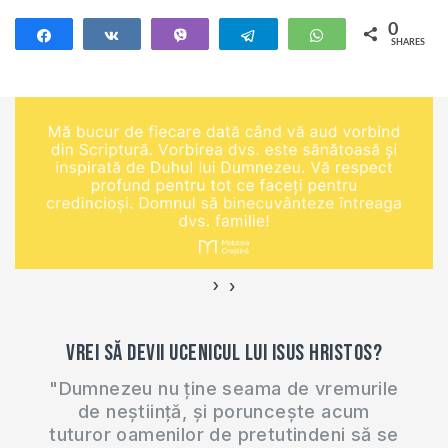
0
Share
Share
Vibe
Telegram
WhatsApp
SHARES
›
‹
Vrei să devii ucenicul lui Isus Hristos?
"Dumnezeu nu ține seama de vremurile
de neștiință, și poruncește acum
tuturor oamenilor de pretutindeni să se