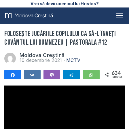
Vrei să devii ucenicul lui Hristos?
Folosește jucăriile copilului ca să-l înveți
Cuvântul lui Dumnezeu | PASTORALA #12
Moldova Creștină
10 decembrie 2021
MCTV
634
Share
Share
Vibe
Telegram
WhatsApp
SHARES
634