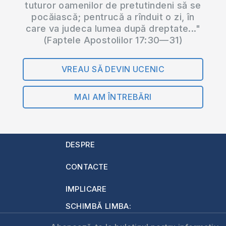
tuturor oamenilor de pretutindeni să se
pocăiască; pentrucă a rînduit o zi, în
care va judeca lumea după dreptate..."
(Faptele Apostolilor 17:30—31)
VREAU SĂ DEVIN UCENIC
MAI AM ÎNTREBĂRI
DESPRE
CONTACTE
IMPLICARE
SCHIMBĂ LIMBA: