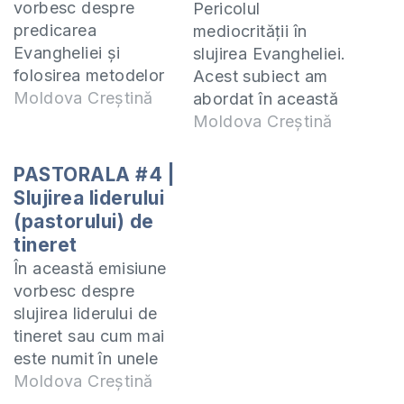
vorbesc despre
Pericolul
predicarea
mediocrității în
Evangheliei și
slujirea Evangheliei.
folosirea metodelor
Acest subiect am
de evanghelizare
Moldova Creștină
abordat în această
care sunt cele mai
emisiune
Moldova Creștină
eficiente. Să
PASTORALA. Ce îl
deschidem bisericile
duce pe un slujitor al
PASTORALA #4 |
noastre pentru
Evangheliei în
Slujirea liderului
lucrări cu oameni de
mediocritate, cât de
(pastorului) de
diferite vârste și
periculoasă este
tineret
nevoi pentru a
aceasta și cum poți
În această emisiune
ajunge la ei cu
găsi ieșire de acolo?
vorbesc despre
mesajul Evangheliei.
Aflați răspunsul în
slujirea liderului de
Mi-a pus Domnul pe
această ediție. Mi-a
tineret sau cum mai
inimă să fac o
pus Domnul pe
este numit în unele
emisiune specială
inimă să fac o
biserici, pastor pe
Moldova Creștină
care să…
emisiune specială…
tineret. Mi-a pus