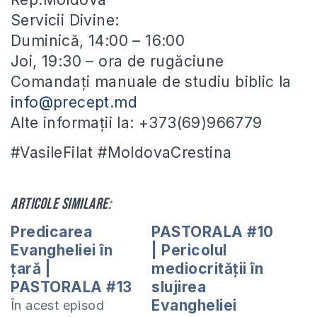
Servicii Divine:
Duminică, 14:00 – 16:00
Joi, 19:30 – ora de rugăciune
Comandați manuale de studiu biblic la
info@precept.md
Alte informații la: +373(69)966779
#VasileFilat #MoldovaCrestina
Articole similare:
Predicarea
PASTORALA #10
Evangheliei în
| Pericolul
țară |
mediocrității în
PASTORALA #13
slujirea
Evangheliei
În acest episod