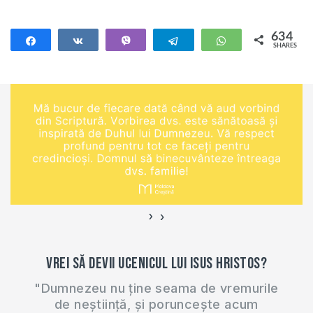
Domnul pe inimă să
fac o emisiune
634
Share
Share
Vibe
Telegram
WhatsApp
SHARES
specială care să fie
634
pentru pastori,
misionari și toți
slujitorii evangheliei.
În emisiune voi
aborda săptămânal
diferite subiecte
care țin de…
›
‹
Vrei să devii ucenicul lui Isus Hristos?
"Dumnezeu nu ține seama de vremurile
de neștiință, și poruncește acum