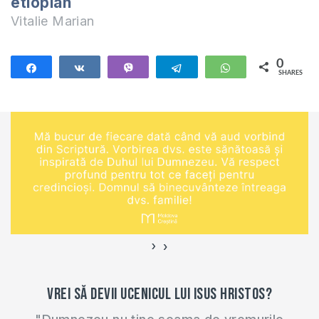
etiopian
Vitalie Marian
0
Share
Share
Vibe
Telegram
WhatsApp
SHARES
›
‹
Vrei să devii ucenicul lui Isus Hristos?