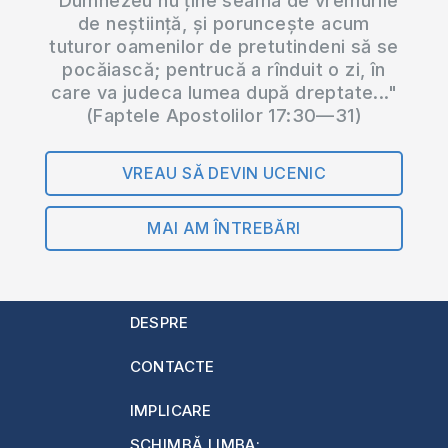
"Dumnezeu nu ține seama de vremurile
de neștiință, și poruncește acum
tuturor oamenilor de pretutindeni să se
pocăiască; pentrucă a rînduit o zi, în
care va judeca lumea după dreptate..."
(Faptele Apostolilor 17:30—31)
VREAU SĂ DEVIN UCENIC
MAI AM ÎNTREBĂRI
DESPRE
CONTACTE
IMPLICARE
SCHIMBĂ LIMBA: