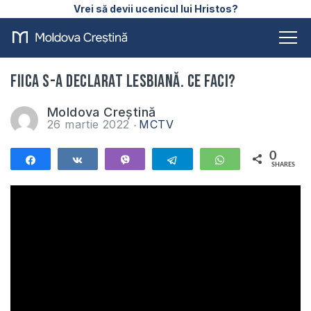
Vrei să devii ucenicul lui Hristos?
Fiica s-a declarat lesbiană. Ce faci?
Moldova Creștină
26 martie 2022
MCTV
0
Share
Share
Vibe
Telegram
WhatsApp
SHARES