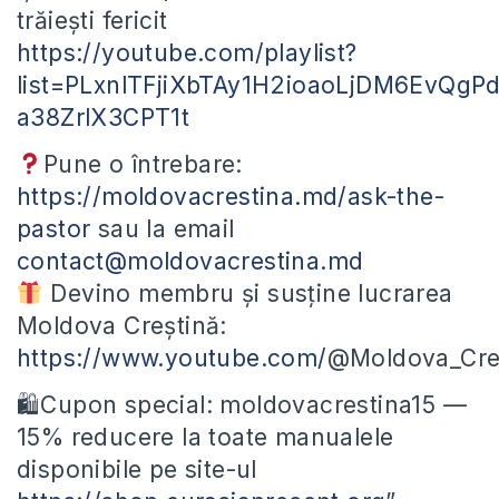
trăiești fericit
https://youtube.com/playlist?
list=PLxnlTFjiXbTAy1H2ioaoLjDM6EvQgP
a38ZrlX3CPT1t
Pune o întrebare:
https://moldovacrestina.md/ask-the-
pastor
sau la email
contact@moldovacrestina.md
Devino membru și susține lucrarea
Moldova Creștină:
https://www.youtube.com/
@Moldova_Cres
🛍Cupon special: moldovacrestina15 —
15% reducere la toate manualele
disponibile pe site-ul