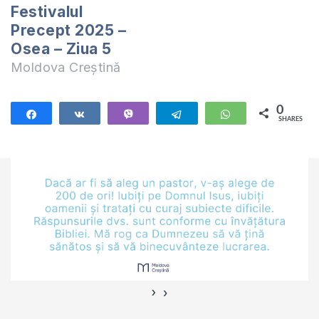
Festivalul
Precept 2025 –
Osea – Ziua 5
Moldova Creștină
0
Share
Share
Vibe
Telegram
WhatsApp
SHARES
›
‹