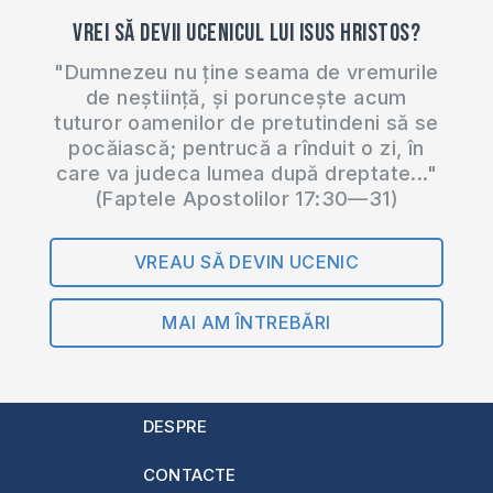
Vrei să devii ucenicul lui Isus Hristos?
"Dumnezeu nu ține seama de vremurile
de neștiință, și poruncește acum
tuturor oamenilor de pretutindeni să se
pocăiască; pentrucă a rînduit o zi, în
care va judeca lumea după dreptate..."
(Faptele Apostolilor 17:30—31)
VREAU SĂ DEVIN UCENIC
MAI AM ÎNTREBĂRI
DESPRE
CONTACTE