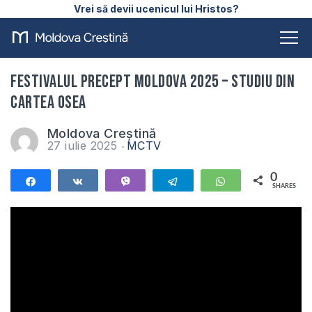
Vrei să devii ucenicul lui Hristos?
Festivalul Precept Moldova 2025 – Studiu din
cartea Osea
Moldova Creștină
27 iulie 2025
MCTV
0
Share
Share
Vibe
Telegram
WhatsApp
SHARES