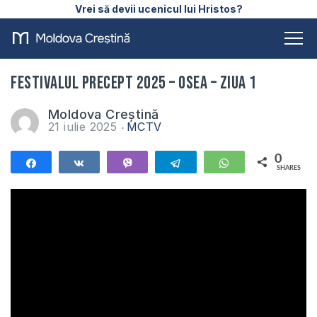
Vrei să devii ucenicul lui Hristos?
Festivalul Precept 2025 – Osea – Ziua 1
Moldova Creștină
21 iulie 2025
MCTV
0
Share
Share
Vibe
Telegram
WhatsApp
SHARES