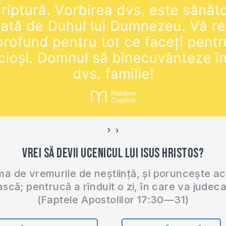
›
‹
Vrei să devii ucenicul lui Isus Hristos?
 de vremurile de neștiință, și poruncește a
ască; pentrucă a rînduit o zi, în care va judec
(Faptele Apostolilor 17:30—31)