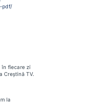
-pdf/
în fiecare zi
a Creștină TV.
ăm la