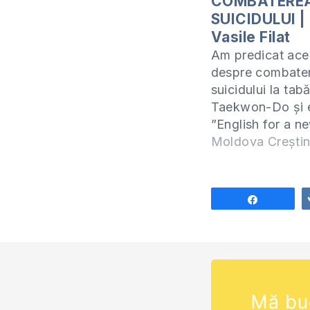
COMBATERE
SUICIDULUI |
Vasile Filat
Am predicat ace
despre combate
suicidului la tab
Taekwon-Do și 
”English for a ne
Dragi părinți, vă
Moldova Crești
ascultați cu copi
lecția despre c
suicidului pentru
Share
protejați. Doritor
participe la tabă
studiere intensiv
engleze sunt rug
scrie…