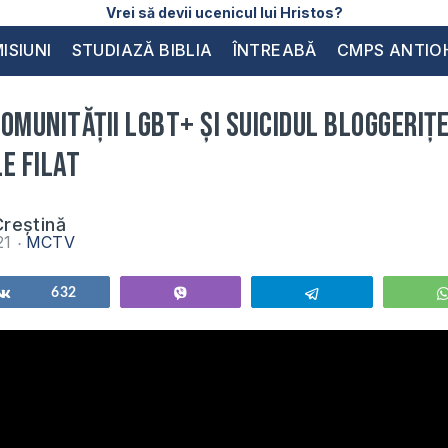
Vrei să devii ucenicul lui Hristos?
ISIUNI
STUDIAZĂ BIBLIA
ÎNTREABĂ
CMPS ANTIO
omunității LGBT+ și suicidul bloggerițe
e Filat
reștină
021
MCTV
Share
632
Vibe
Telegram