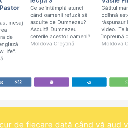
A
lecția 3
Vasile Fi
 Pastor
Ce se întâmplă atunci
Gătitul mân
când oamenii refuză să
odihnă est
asculte de Dumnezeu?
răspunsuril
ast mesaj
Ascultă Dumnezeu
video. Te 
rea
cererile acestor oameni?
împreună c
ăra de
Cum se manifestă această
Moldova Creștină
Studiul ace
Moldova C
engleză
neascultare? Ești
online (ZO
w life”.
conștient de consecințe?
zi de mierc
 rog să
nă
Ești gata să le suporți? Te
19:00. Man
lul dvs
invit să studiem împreună
studiem po
ombaterea
cartea 1 Samuel. Studiul
în format e
 ca să-i
Share
632
Vibe
Telegram
acesta îl predau online
adresa
ii să
(ZOOM) în fiecare zi de
https://sh
ra de
miercuri la…
samuel-pd
ă a limbii
ați să