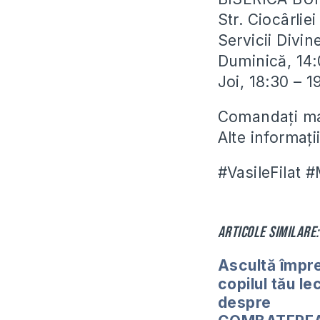
Str. Ciocârli
Servicii Divin
Duminică, 14:
Joi, 18:30 – 
Comandați man
Alte informaț
#VasileFilat 
Articole similare:
Ascultă împr
copilul tău le
despre