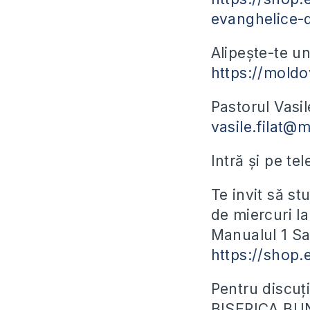
evanghelice-d
Alipește-te un
https://moldo
Pastorul Vasil
vasile.filat@
Intră și pe te
Te invit să s
de miercuri l
Manualul 1 Sa
https://shop.
Pentru discuți
BISERICA BU