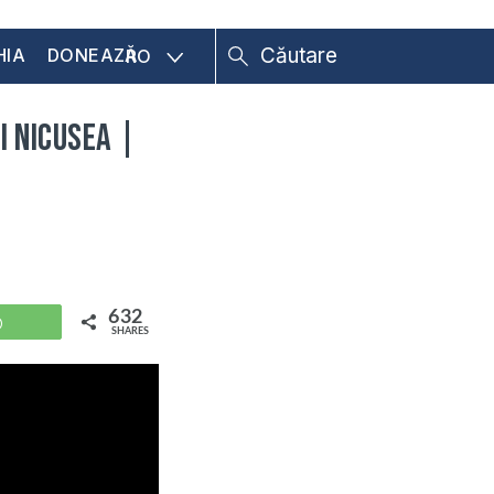
HIA
DONEAZĂ
RO
i Nicusea |
632
WhatsApp
SHARES