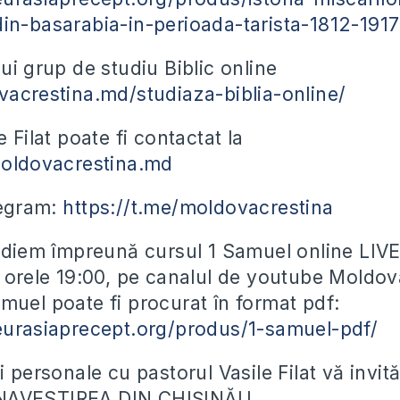
in-basarabia-in-perioada-tarista-1812-1917
ui grup de studiu Biblic online
vacrestina.md/studiaza-biblia-online/
e Filat poate fi contactat la
moldovacrestina.md
legram:
https://t.me/moldovacrestina
tudiem împreună cursul 1 Samuel online LIVE 
a orele 19:00, pe canalul de youtube Moldov
muel poate fi procurat în format pdf:
eurasiaprecept.org/produs/1-samuel-pdf/
i personale cu pastorul Vasile Filat vă invit
NAVESTIREA DIN CHIȘINĂU