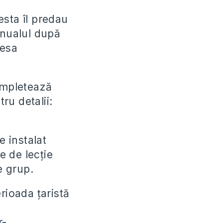
esta îl predau
anualul după
resa
completează
ru detalii:
e instalat
e de lecție
e grup.
rioada ţaristă
r-