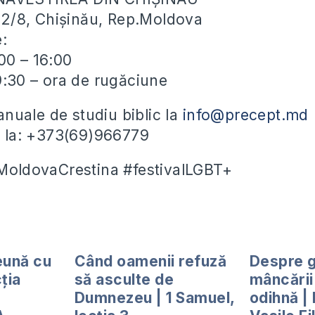
ei 2/8, Chișinău, Rep.Moldova
e:
00 – 16:00
19:30 – ora de rugăciune
uale de studiu biblic la
info@precept.md
ii la: +373(69)966779
#MoldovaCrestina #festivalLGBT+
eună cu
Când oamenii refuză
Despre g
cția
să asculte de
mâncării 
Dumnezeu | 1 Samuel,
odihnă |