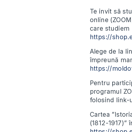
Te invit să s
online (ZOOM)
care studiem 
https://shop.
Alege de la l
împreună manu
https://moldo
Pentru partici
programul ZOO
folosind link-
Cartea ”Istori
(1812-1917)” 
https://shop.