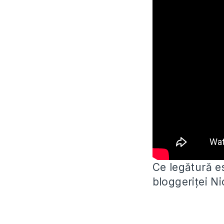
Ce legătură es
bloggeriței N