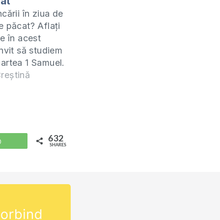
lat
cării în ziua de
e păcat? Aflați
e în acest
invit să studiem
artea 1 Samuel.
sta îl predau
reștină
OM) în fiecare
uri la orele
ualul după care
ate fi procurat
lectronic la
632
WhatsApp
SHARES
op.eurasiaprecept.org/produs/1-
f/ Alege de…