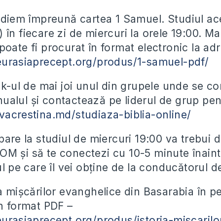
tudiem împreună cartea 1 Samuel.
Studiul ac
 în fiecare zi de miercuri la orele 19:00. M
poate fi procurat în format electronic la ad
eurasiaprecept.org/produs/1-samuel-pdf/
ink-ul de mai joi unul din grupele unde se 
alul și contactează pe liderul de grup pent
vacrestina.md/studiaza-biblia-online/
pare la studiul de miercuri 19:00 va trebui d
M și să te conectezi cu 10-5 minute înaint
ul pe care îl vei obține de la conducătorul d
a mișcărilor evanghelice din Basarabia în pe
în format PDF –
eurasiaprecept.org/produs/istoria-miscarilo