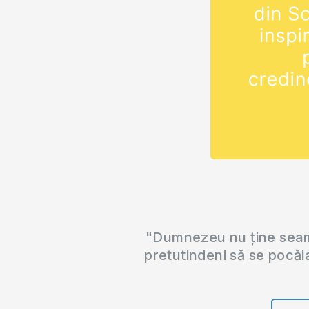
"Dumnezeu nu ține seama
pretutindeni să se pocăi