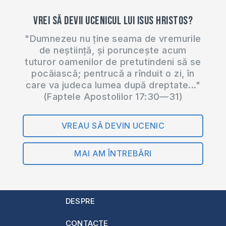
Vrei să devii ucenicul lui Isus Hristos?
"Dumnezeu nu ține seama de vremurile
de neștiință, și poruncește acum
tuturor oamenilor de pretutindeni să se
pocăiască; pentrucă a rînduit o zi, în
care va judeca lumea după dreptate..."
(Faptele Apostolilor 17:30—31)
VREAU SĂ DEVIN UCENIC
MAI AM ÎNTREBĂRI
DESPRE
CONTACTE