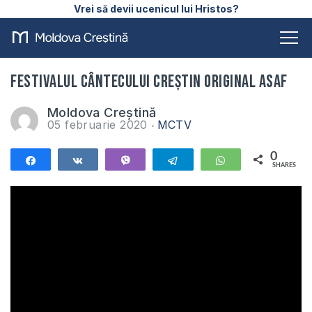
Vrei să devii ucenicul lui Hristos?
Festivalul cântecului creștin original Asaf
Moldova Creștină
05 februarie 2020
MCTV
0
Share
Share
Vibe
Telegram
WhatsApp
SHARES