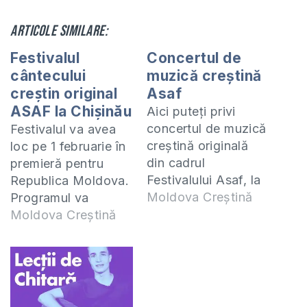
Articole similare:
Festivalul
Concertul de
cântecului
muzică creștină
creștin original
Asaf
ASAF la Chișinău
Aici puteți privi
concertul de muzică
Festivalul va avea
creștină originală
loc pe 1 februarie în
din cadrul
premieră pentru
Festivalului Asaf, la
Republica Moldova.
care au evoluat
Moldova Creștină
Programul va
soliști și trupe
cuprinde seminare,
Moldova Creștină
creștine din
master-classuri și un
Republica Moldova.
concert la care veți
putea auzi doar
piese compuse de
interpreții autohtoni.