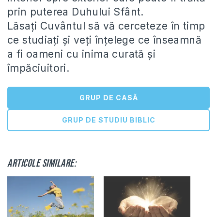
prin puterea Duhului Sfânt.
Lăsați Cuvântul să vă cerceteze în timp
ce studiați și veți înțelege ce înseamnă
a fi oameni cu inima curată și
împăciuitori.
GRUP DE CASĂ
GRUP DE STUDIU BIBLIC
Articole similare: