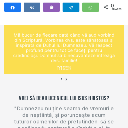
0
Share
Share
Vibe
Telegram
WhatsApp
SHARES
›
‹
Vrei să devii ucenicul lui Isus Hristos?
"Dumnezeu nu ține seama de vremurile
de neștiință, și poruncește acum
tuturor oamenilor de pretutindeni să se