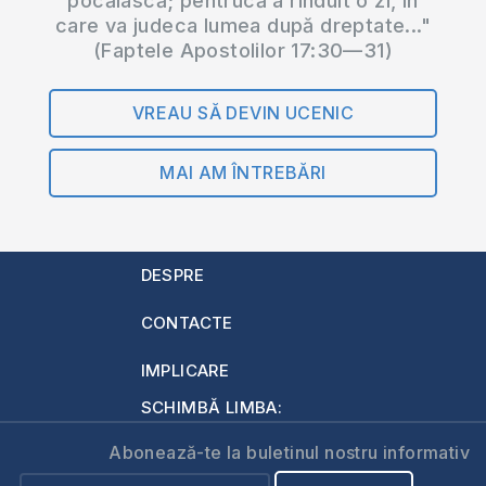
pocăiască; pentrucă a rînduit o zi, în
care va judeca lumea după dreptate..."
(Faptele Apostolilor 17:30—31)
VREAU SĂ DEVIN UCENIC
MAI AM ÎNTREBĂRI
DESPRE
CONTACTE
IMPLICARE
SCHIMBĂ LIMBA:
Abonează-te la buletinul nostru informativ