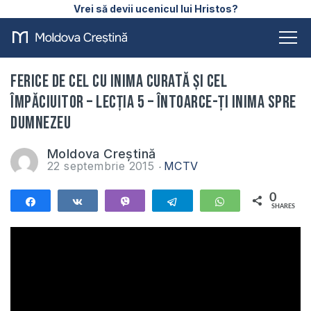
Vrei să devii ucenicul lui Hristos?
Ferice de cel cu inima curată și cel
împăciuitor – Lecția 5 – Întoarce-ți inima spre
Dumnezeu
Moldova Creștină
22 septembrie 2015
MCTV
0
Share
Share
Vibe
Telegram
WhatsApp
SHARES