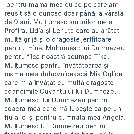
pentru mama mea dulce pe care am
reușit să o cunosc doar până la vârsta
de 9 ani. Mulțumesc surorilor mele
Profira, Lidia și Lenuța care au arătat
multă grijă și o
dragoste jertfitoare
pentru mine
. Mulțumesc lui Dumnezeu
pentru fiica noastră scumpa Tika.
Mulțumesc pentru învățătoarea și
mama mea duhovnicească Mia Oglice
care m-a învățat cu multă dragoste
adâncimile Cuvântului lui Dumnezeu.
Mulțumesc lui Dumnezeu pentru
soacra mea care mă iubește ca pe un
fiu al ei și pentru cumnata mea Angela.
Mulțumesc lui Dumnezeu pentru