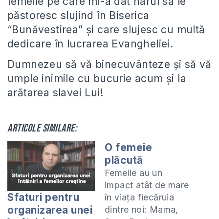
femeile pe care mi-a dat harul să le
păstoresc slujind în Biserica
“Bunăvestirea” și care slujesc cu multă
dedicare în lucrarea Evangheliei.
Dumnezeu să vă binecuvânteze și să vă
umple inimile cu bucurie acum și la
arătarea slavei Lui!
Articole similare:
O femeie
plăcută
Femeile au un
impact atât de mare
Sfaturi pentru
în viața fiecăruia
organizarea unei
dintre noi: Mama,