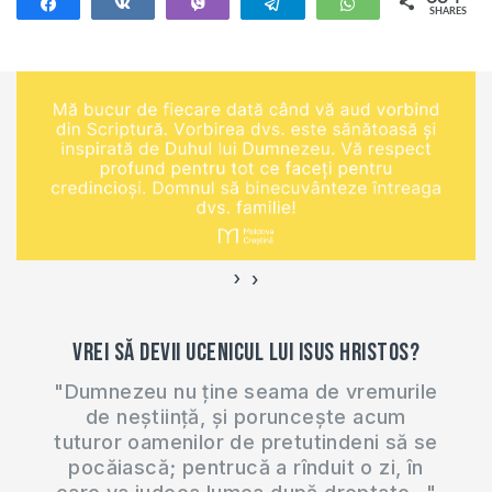
Share
Share
Vibe
Telegram
WhatsApp
SHARES
634
›
‹
Vrei să devii ucenicul lui Isus Hristos?
"Dumnezeu nu ține seama de vremurile
de neștiință, și poruncește acum
tuturor oamenilor de pretutindeni să se
pocăiască; pentrucă a rînduit o zi, în