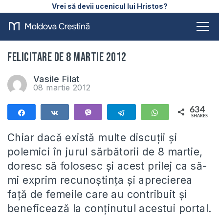
Vrei să devii ucenicul lui Hristos?
Felicitare de 8 martie 2012
Vasile Filat
08 martie 2012
634
Share
Share
Vibe
Telegram
WhatsApp
SHARES
634
Chiar dacă există multe discuții și
polemici în jurul sărbătorii de 8 martie,
doresc să folosesc și acest prilej ca să-
mi exprim recunoștința și aprecierea
față de femeile care au contribuit și
beneficează la conținutul acestui portal.