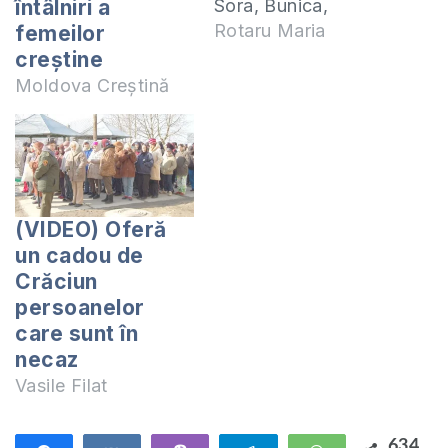
Sora, Bunica,
întâlniri a
Educatoarea, prima
Rotaru Maria
femeilor
Învățătoare și lista
creștine
poate continua mult.
Moldova Creștină
Femei deosebite
care prin prezența
lor, prin viața lor fac
o diferență în locul
în care se află, în
(VIDEO) Oferă
relațiile cu oamenii.
un cadou de
Femei cu influență.
Crăciun
Ne dorim…
persoanelor
care sunt în
necaz
Vasile Filat
634