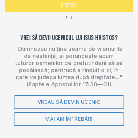
›
‹
Vrei să devii ucenicul lui Isus Hristos?
"Dumnezeu nu ține seama de vremurile
de neștiință, și poruncește acum
tuturor oamenilor de pretutindeni să se
pocăiască; pentrucă a rînduit o zi, în
care va judeca lumea după dreptate..."
(Faptele Apostolilor 17:30—31)
VREAU SĂ DEVIN UCENIC
MAI AM ÎNTREBĂRI