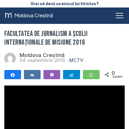
Vrei să devii ucenicul lui Hristos?
Facultatea de Jurnalism a Școlii
Internaționale de Misiune 2016
Moldova Creștină
04 septembrie 2016
MCTV
0
Share
Share
Vibe
Telegram
WhatsApp
SHARES