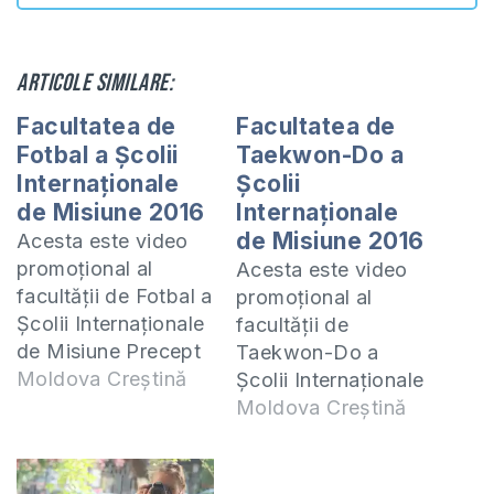
Articole similare:
Facultatea de
Facultatea de
Fotbal a Școlii
Taekwon-Do a
Internaționale
Școlii
de Misiune 2016
Internaționale
de Misiune 2016
Acesta este video
promoțional al
Acesta este video
facultății de Fotbal a
promoțional al
Școlii Internaționale
facultății de
de Misiune Precept
Taekwon-Do a
Ministries Eurasia -
Moldova Creștină
Școlii Internaționale
www.ims.eurasiaprecept.org.
de Misiune Precept
Moldova Creștină
Materialul a fost
Ministries Eurasia -
realizat de studenții
www.ims.eurasiaprecept.o
facultății de
Materialul a fost