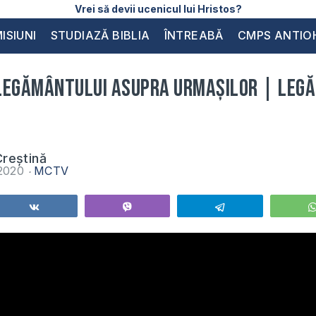
Vrei să devii ucenicul lui Hristos?
ISIUNI
STUDIAZĂ BIBLIA
ÎNTREABĂ
CMPS ANTIO
legământului asupra urmașilor | Leg
reștină
 2020
MCTV
Share
Vibe
Telegram