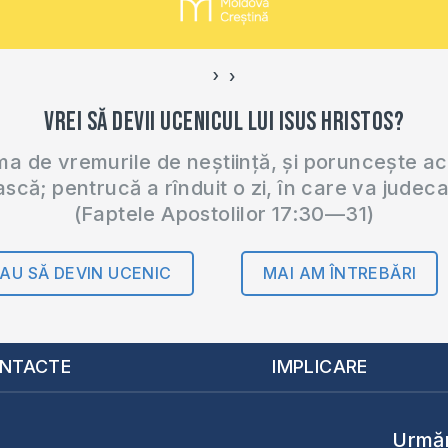
›
‹
Vrei să devii ucenicul lui Isus Hristos?
 de vremurile de neștiință, și poruncește a
ască; pentrucă a rînduit o zi, în care va judec
(Faptele Apostolilor 17:30—31)
AU SĂ DEVIN UCENIC
MAI AM ÎNTREBĂRI
NTACTE
IMPLICARE
Urmăr