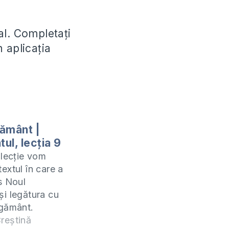
al. Completați
n aplicația
ământ |
ul, lecția 9
 lecție vom
extul în care a
s Noul
i legătura cu
egământ.
cție este o
reștină