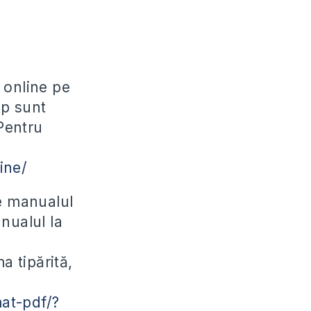
c online pe
up sunt
 Pentru
ine/
de manualul
nualul la
a tipărită,
at-pdf/?