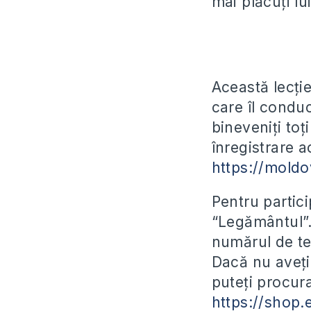
mai plăcuți l
Această lecție
care îl conduc
bineveniți toț
înregistrare a
https://moldo
Pentru partic
“Legământul”.
numărul de te
Dacă nu aveți 
puteți procura
https://shop.