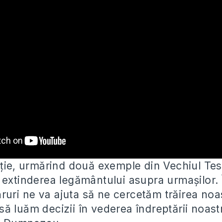
cție, urmărind două exemple din Vechiul T
 extinderea legământului asupra urmașilor. 
ăruri ne
va ajuta să ne cercetăm trăirea noa
 luăm decizii în vederea îndreptării noastr