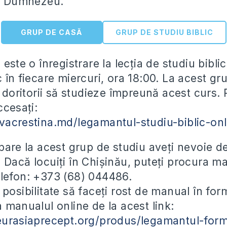
ui Dumnezeu.
GRUP DE CASĂ
GRUP DE STUDIU BIBLIC
 este o înregistrare la lecția de studiu bibli
 în fiecare miercuri, ora 18:00. La acest gr
i doritorii să studieze împreună acest curs.
ccesați:
vacrestina.md/legamantul-studiu-biblic-onl
ipare la acest grup de studiu aveți nevoie 
 Dacă locuiți în Chișinău, puteți procura ma
lefon: +373 (68) 044486.
posibilitate să faceți rost de manual în form
 manualul online de la acest link:
eurasiaprecept.org/produs/legamantul-form