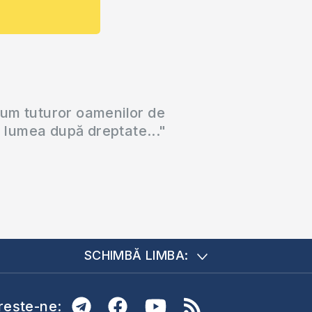
cum tuturor oamenilor de
a lumea după dreptate..."
SCHIMBĂ LIMBA:
ește-ne: