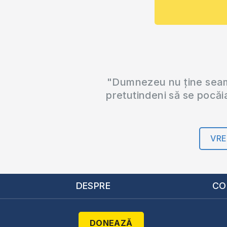
"Dumnezeu nu ține seama
pretutindeni să se pocăi
VRE
DESPRE
CO
DONEAZĂ