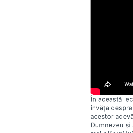
În această le
învăța despre
acestor adev
Dumnezeu și să