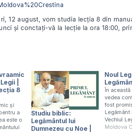
Moldova%20Crestina
ri, 12 august, vom studia lecția 8 din manu
unci și conctați-vă la lecție la ora 18:00, pri
vraamic
Noul Leg
Legii |
Legământ
ecția 8
În această
vedea cont
fost promi
mic și
Legământ ș
pentru a
Studiu biblic:
Vechiul L
a este o
Legământul lui
Această le
Moldova C
mântului
Dumnezeu cu Noe |