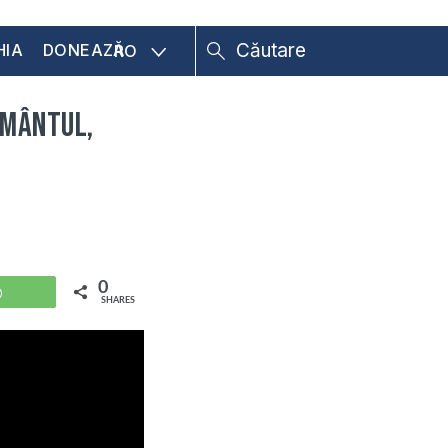
HIA
DONEAZĂ
RO
ământul,
0
WhatsApp
SHARES