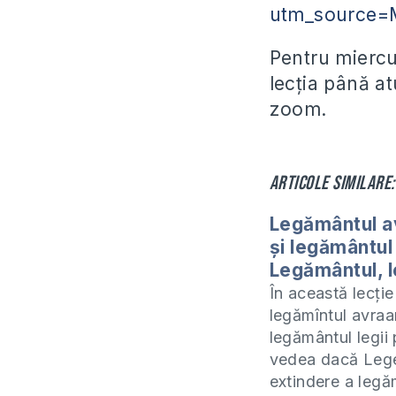
utm_source=
Pentru miercu
lecția până at
zoom.
Articole similare:
Legământul a
și legământul 
Legământul, l
În această lecție
legămîntul avraa
legământul legii 
vedea dacă Lege
extindere a legă