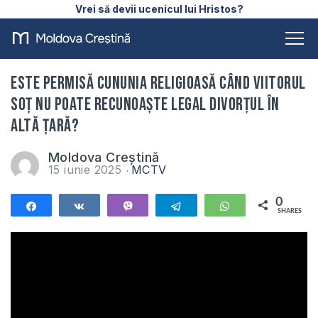
Vrei să devii ucenicul lui Hristos?
Este permisă cununia religioasă când viitorul
soț nu poate recunoaște legal divorțul în
altă țară?
Moldova Creștină
15 iunie 2025
MCTV
0
Share
Share
Vibe
Telegram
WhatsApp
SHARES