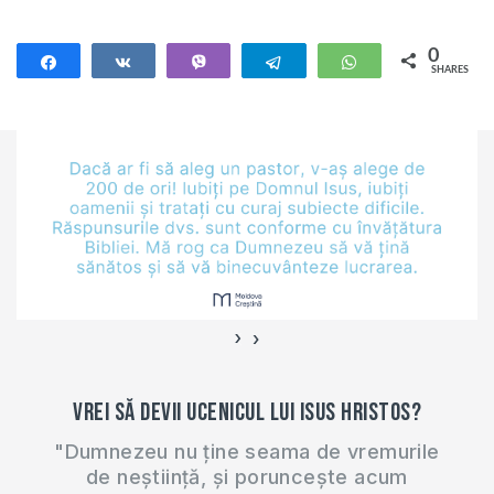
0
Share
Share
Vibe
Telegram
WhatsApp
SHARES
›
‹
Vrei să devii ucenicul lui Isus Hristos?
"Dumnezeu nu ține seama de vremurile
de neștiință, și poruncește acum