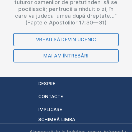
tuturor oamenilor de pretutindeni să se
pocăiască; pentrucă a rînduit o zi, în
care va judeca lumea după dreptate..."
(Faptele Apostolilor 17:30—31)
VREAU SĂ DEVIN UCENIC
MAI AM ÎNTREBĂRI
DESPRE
CONTACTE
IMPLICARE
SCHIMBĂ LIMBA:
Abonează-te la buletinul nostru informativ