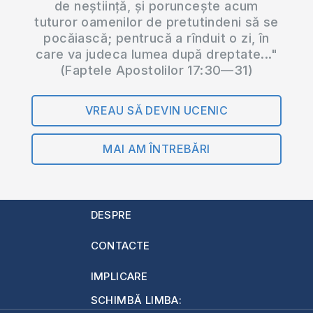
de neștiință, și poruncește acum
tuturor oamenilor de pretutindeni să se
pocăiască; pentrucă a rînduit o zi, în
care va judeca lumea după dreptate..."
(Faptele Apostolilor 17:30—31)
VREAU SĂ DEVIN UCENIC
MAI AM ÎNTREBĂRI
DESPRE
CONTACTE
IMPLICARE
SCHIMBĂ LIMBA: