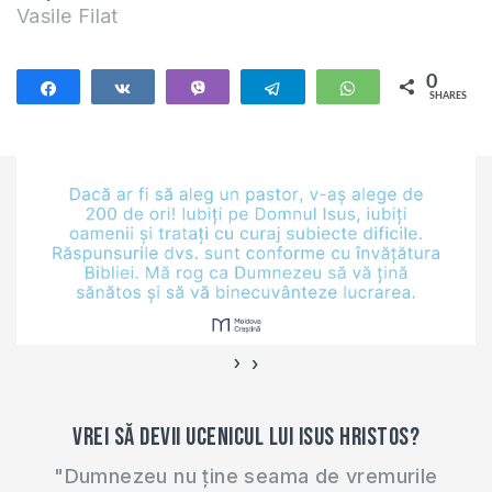
Vasile Filat
0
Share
Share
Vibe
Telegram
WhatsApp
SHARES
›
‹
Vrei să devii ucenicul lui Isus Hristos?
"Dumnezeu nu ține seama de vremurile