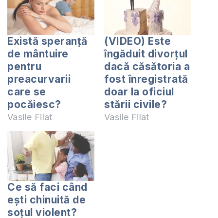
Există speranță
(VIDEO) Este
de mântuire
îngăduit divorțul
pentru
dacă căsătoria a
preacurvarii
fost înregistrată
care se
doar la oficiul
pocăiesc?
stării civile?
Vasile Filat
Vasile Filat
Ce să faci când
eşti chinuită de
soţul violent?