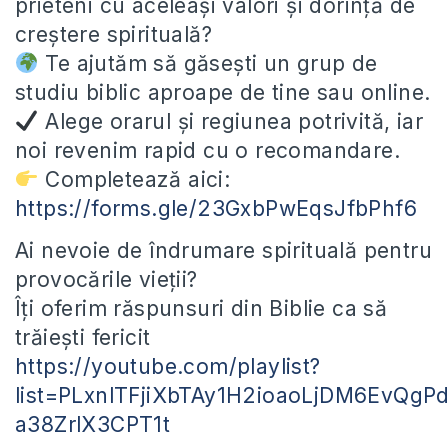
prieteni cu aceleași valori și dorință de
creștere spirituală?
Te ajutăm să găsești un grup de
studiu biblic aproape de tine sau online.
Alege orarul și regiunea potrivită, iar
noi revenim rapid cu o recomandare.
Completează aici:
https://forms.gle/23GxbPwEqsJfbPhf6
Ai nevoie de îndrumare spirituală pentru
provocările vieții?
Îți oferim răspunsuri din Biblie ca să
trăiești fericit
https://youtube.com/playlist?
list=PLxnlTFjiXbTAy1H2ioaoLjDM6EvQgP
a38ZrlX3CPT1t