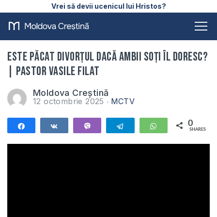
Vrei să devii ucenicul lui Hristos?
Este păcat divorțul dacă ambii soți îl doresc?
| Pastor Vasile Filat
Moldova Creștină
12 octombrie 2025
MCTV
0
Share
Share
Vibe
Telegram
WhatsApp
SHARES