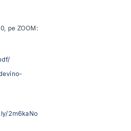
:00, pe ZOOM:
pdf/
devino-
it.ly/2m6kaNo