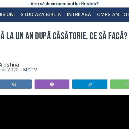
Vrei să devii ucenicul lui Hristos?
ISIUNI
STUDIAZĂ BIBLIA
ÎNTREABĂ
CMPS ANTIO
ă la un an după căsătorie. Ce să facă?
reștină
rie 2020
MCTV
Share
Vibe
Telegram