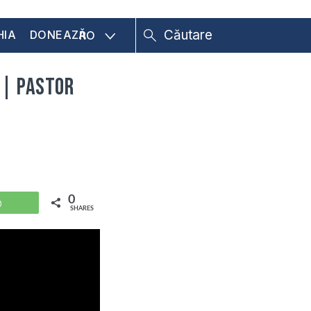
HIA
DONEAZĂ
RO
 | Pastor
0
WhatsApp
SHARES