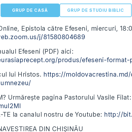
GRUP DE CASĂ
GRUP DE STUDIU BIBLIC
Online, Epistola către Efeseni, miercuri, 18
web.zoom.us/j/81580804689
alul Efeseni (PDF) aici:
eurasiaprecept.org/produs/efeseni-format-
ul lui Hristos.
https://moldovacrestina.md/
-dumnezeu/
Urmărește pagina Pastorului Vasile Filat:
2mul2Ml
E la canalul nostru de Youtube:
http://b
NAVESTIREA DIN CHIȘINĂU