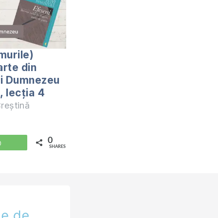
murile)
rte din
lui Dumnezeu
, lecția 4
reștină
0
WhatsApp
SHARES
89
/efeseni-