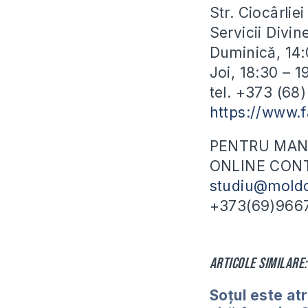
Str. Ciocârli
Servicii Divin
Duminică, 14:
Joi, 18:30 – 
tel. +373 (68
https://www.
PENTRU MANU
ONLINE CONT
studiu@moldo
+373(69)966
Articole similare:
Soțul este at