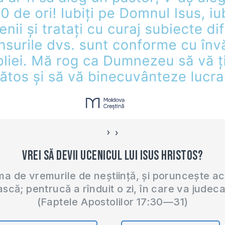
https://moldovacrestina.md/devino-
ucenicul-lui-dumnezeu/ ►
INSTAGRAM? Urmărește
pagina Pastorului Vasile
Filat:
http://bit.ly/2mul2Ml…
›
‹
Vrei să devii ucenicul lui Isus Hristos?
 de vremurile de neștiință, și poruncește a
ască; pentrucă a rînduit o zi, în care va judec
(Faptele Apostolilor 17:30—31)