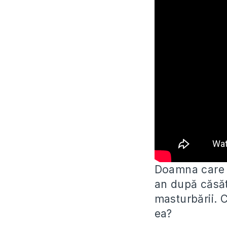
Doamna care a
an după căsăt
masturbării. 
ea?