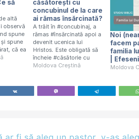
Ce să
căsătorești cu
concubinul de la care
ai rămas însărcinată?
de altă
ui observă
A trăit în #concubinaj, a
ând spune
Noi (nea
rămas #însărcinată apoi a
 și spune
devenit ucenica lui
facem pa
rat, că ea
Hristos. Este obligată să
familia 
și,
nă
încheie #căsătorie cu
| Efeseni
ras de
concubinul? Studiu Biblic
Moldova Creștină
Moldova C
rește să
Online, Epistola către
a ei, îi
Efeseni, miercuri, 18:00,
e, o
pe ZOOM:
Share
Vibe
Telegram
, îi place
https://us02web.zoom.us/j/815808046
Descarcă manualul
Efeseni (PDF) aici:
https://shop.eurasiaprecept.org/produs
format-pdf/ Devino
ucenicul lui Hristos.