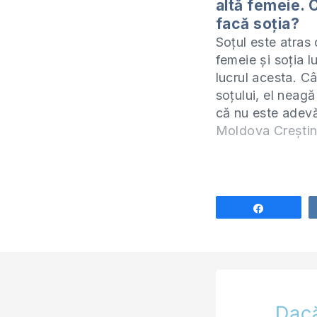
altă femeie. 
facă soția?
Soțul este atras 
femeie și soția l
lucrul acesta. C
soțului, el neagă
că nu este adevă
inventează. Totu
Moldova Crești
rămâne foarte at
acea femeie, do
se afle în prezenț
face compliment
Share
privește continuu
să comunice…