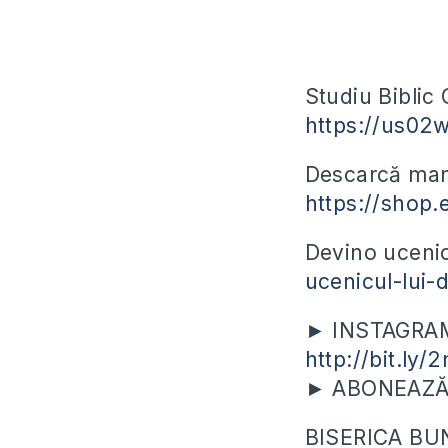
Studiu Biblic 
https://us02
Descarcă manu
https://shop.
Devino ucenic
ucenicul-lui
► INSTAGRAM? 
http://bit.ly/
► ABONEAZĂ-T
BISERICA BU