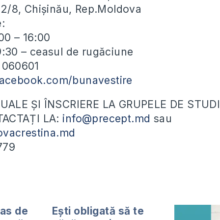
ei 2/8, Chișinău, Rep.Moldova
e:
00 – 16:00
19:30 – ceasul de rugăciune
) 060601
facebook.com/bunavestire
ALE ȘI ÎNSCRIERE LA GRUPELE DE STUDI
ACTAȚI LA:
info@precept.md
sau
vacrestina.md
779
ras de
Ești obligată să te