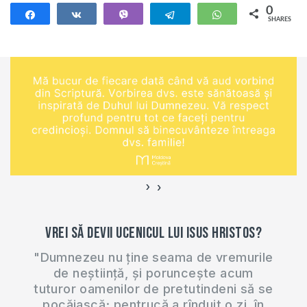
trebui să faci? Este
0
Share
Share
Vibe
Telegram
WhatsApp
SHARES
permis videochatul
cu iubita? Acest
video a fost
înregistrat la Școala
Internațională de
Misiune Precept.
Pentru mai…
›
‹
Vrei să devii ucenicul lui Isus Hristos?
"Dumnezeu nu ține seama de vremurile
de neștiință, și poruncește acum
tuturor oamenilor de pretutindeni să se
pocăiască; pentrucă a rînduit o zi, în