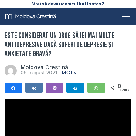
Vrei să devii ucenicul lui Hristos?
Este considerat un drog să iei mai multe
antidepresive dacă suferi de depresie și
anxietate gravă?
Moldova Creștină
06 august 2021
MCTV
0
Share
Share
Vibe
Telegram
WhatsApp
SHARES