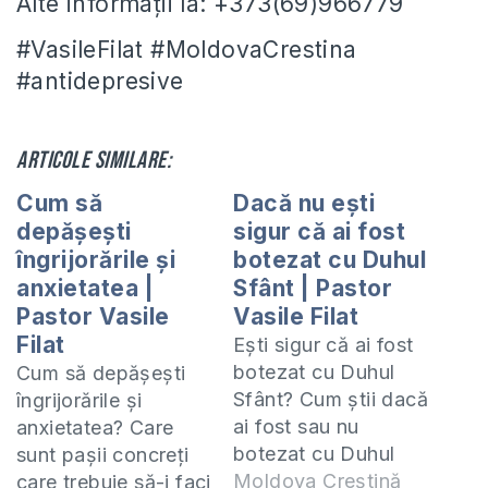
Alte informații la: +373(69)966779
#VasileFilat #MoldovaCrestina
#antidepresive
Articole similare:
Cum să
Dacă nu ești
depășești
sigur că ai fost
îngrijorările și
botezat cu Duhul
anxietatea |
Sfânt | Pastor
Pastor Vasile
Vasile Filat
Filat
Ești sigur că ai fost
botezat cu Duhul
Cum să depășești
Sfânt? Cum știi dacă
îngrijorările și
ai fost sau nu
anxietatea? Care
botezat cu Duhul
sunt pașii concreți
Sfânt? Poți fi sigur
Moldova Creștină
care trebuie să-i faci