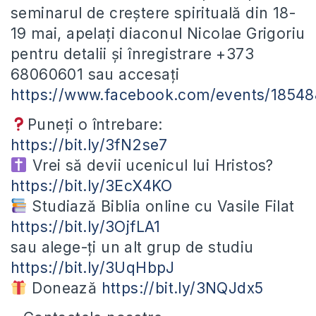
seminarul de creștere spirituală din 18-
19 mai, apelați diaconul Nicolae Grigoriu
pentru detalii și înregistrare +373
68060601 sau accesați
https://www.facebook.com/events/1854
Puneți o întrebare:
https://bit.ly/3fN2se7
Vrei să devii ucenicul lui Hristos?
https://bit.ly/3EcX4KO
Studiază Biblia online cu Vasile Filat
https://bit.ly/3OjfLA1
sau alege-ți un alt grup de studiu
https://bit.ly/3UqHbpJ
Donează
https://bit.ly/3NQJdx5