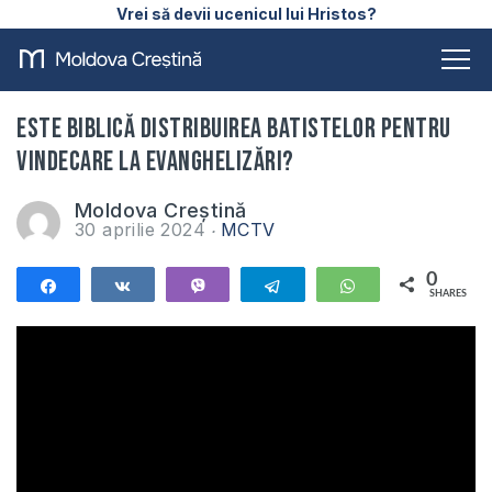
Vrei să devii ucenicul lui Hristos?
Este biblică distribuirea batistelor pentru
vindecare la evanghelizări?
Moldova Creștină
30 aprilie 2024
MCTV
0
Share
Share
Vibe
Telegram
WhatsApp
SHARES