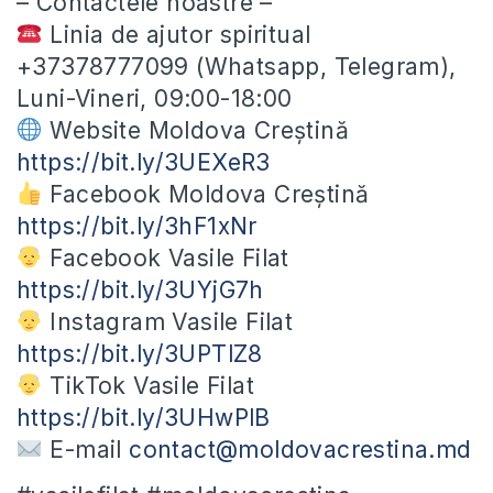
– Contactele noastre –
Linia de ajutor spiritual
+37378777099 (Whatsapp, Telegram),
Luni-Vineri, 09:00-18:00
Website Moldova Creștină
https://bit.ly/3UEXeR3
Facebook Moldova Creștină
https://bit.ly/3hF1xNr
Facebook Vasile Filat
https://bit.ly/3UYjG7h
Instagram Vasile Filat
https://bit.ly/3UPTlZ8
TikTok Vasile Filat
https://bit.ly/3UHwPlB
E-mail
contact@moldovacrestina.md