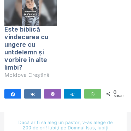
procedeze după
sfatul care l-am dat
aici și să aducă
mântuire tuturor,
Este biblică
prin credință în
vindecarea cu
Domnul Isus Hristos,
ungere cu
atât victimelor cât și
untdelemn și
violatorilor.
vorbire în alte
Manualul ”Ce spune
Biblia despre
limbi?
sexualitate?”…
Moldova Creștină
0
Share
Share
Vibe
Telegram
WhatsApp
SHARES