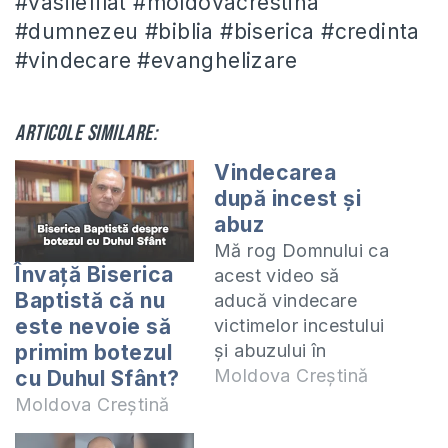
#vasilefilat #moldovacrestina
#dumnezeu #biblia #biserica #credinta
#vindecare #evanghelizare
Articole similare:
Vindecarea
după incest și
abuz
Mă rog Domnului ca
Învață Biserica
acest video să
Baptistă că nu
aducă vindecare
este nevoie să
victimelor incestului
și abuzului în
primim botezul
familie, să le dea
Moldova Creștină
cu Duhul Sfânt?
Dumnezeu
Moldova Creștină
îndrăzneală să