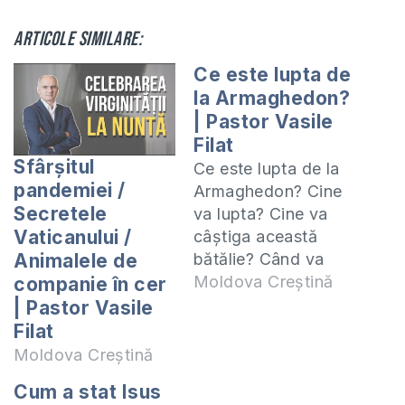
Articole similare:
Ce este lupta de
la Armaghedon?
| Pastor Vasile
Filat
Sfârșitul
Ce este lupta de la
pandemiei /
Armaghedon? Cine
Secretele
va lupta? Cine va
Vaticanului /
câștiga această
bătălie? Când va
Animalele de
avea loc? Răspund
Moldova Creștină
companie în cer
din Sfintele Scripturi
| Pastor Vasile
la aceste întrebări în
Filat
acest video. Cursul
Moldova Creștină
”Dumnezeu face
Cum a stat Isus
cunoscute vremurile