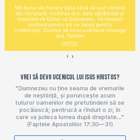
împreună epistola 2
Corinteni. Studiul
acesta îl predau
online (ZOOM) în
fiecare zi de
miercuri la orele
20:00. Manualul
›
‹
după care studiem…
Vrei să devii ucenicul lui Isus Hristos?
"Dumnezeu nu ține seama de vremurile
de neștiință, și poruncește acum
tuturor oamenilor de pretutindeni să se
pocăiască; pentrucă a rînduit o zi, în
care va judeca lumea după dreptate..."
(Faptele Apostolilor 17:30—31)