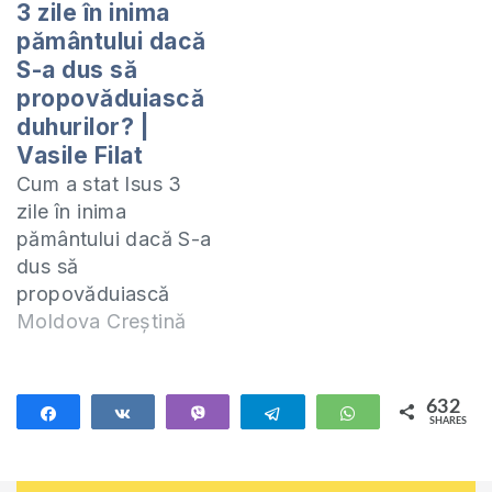
3 zile în inima
de pe urmă”
pământului dacă
https://shop.eurasiaprece
S-a dus să
face-cunoscute-
propovăduiască
vremurile-de-pe-
urma/ Cursul
duhurilor? |
”Daniel”
Vasile Filat
https://shop.eurasiaprecep
Cum a stat Isus 3
Cursul ”Apocalipsa”
zile în inima
Partea I -
pământului dacă S-a
https://shop.eurasiaprecep
dus să
partea-01-din-04-
propovăduiască
pdf/ Partea II -
duhurilor? Cursul
Moldova Creștină
https://shop.eurasiaprecep
”Cerul, Iadul și viața
partea-ii/…
după moarte” -
https://shop.eurasiaprecept.org/produs/cerul-
632
Share
Share
Vibe
Telegram
WhatsApp
SHARES
iadul-si-viata-de-
632
dupa-moarte/ Te
invit să studiem