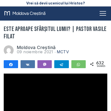
Vrei să devii ucenicul lui Hristos?
Este aproape sfârșitul lumii? | Pastor Vasile
Filat
Moldova Creștină
09 noiembrie 2021
MCTV
632
Share
Share
Vibe
Telegram
WhatsApp
SHARES
632