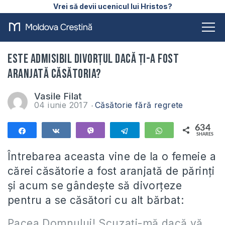
Vrei să devii ucenicul lui Hristos?
Este admisibil divorțul dacă ți-a fost
aranjată căsătoria?
Vasile Filat
04 iunie 2017
Căsătorie fără regrete
634
Share
Share
Vibe
Telegram
WhatsApp
SHARES
634
Întrebarea aceasta vine de la o femeie a
cărei căsătorie a fost aranjată de părinți
și acum se gândește să divorțeze
pentru a se căsători cu alt bărbat:
Pacea Domnului! Scuzați-mă dacă vă