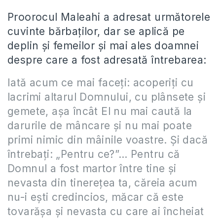
Proorocul Maleahi a adresat următorele
cuvinte bărbaților, dar se aplică pe
deplin și femeilor și mai ales doamnei
despre care a fost adresată întrebarea:
Iată acum ce mai faceţi: acoperiţi cu
lacrimi altarul Domnului, cu plânsete şi
gemete, aşa încât El nu mai caută la
darurile de mâncare şi nu mai poate
primi nimic din mâinile voastre. Şi dacă
întrebaţi: „Pentru ce?”… Pentru că
Domnul a fost martor între tine şi
nevasta din tinereţea ta, căreia acum
nu-i eşti credincios, măcar că este
tovarăşa şi nevasta cu care ai încheiat