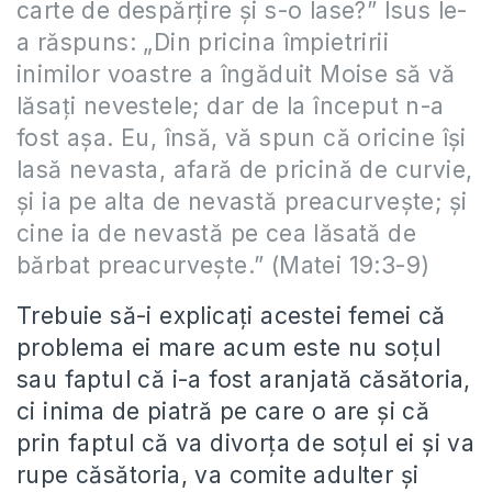
carte de despărţire şi s-o lase?” Isus le-
a răspuns: „Din pricina împietririi
inimilor voastre a îngăduit Moise să vă
lăsaţi nevestele; dar de la început n-a
fost aşa. Eu, însă, vă spun că oricine îşi
lasă nevasta, afară de pricină de curvie,
şi ia pe alta de nevastă preacurveşte; şi
cine ia de nevastă pe cea lăsată de
bărbat preacurveşte.” (Matei 19:3-9)
Trebuie să-i explicați acestei femei că
problema ei mare acum este nu soțul
sau faptul că i-a fost aranjată căsătoria,
ci inima de piatră pe care o are și că
prin faptul că va divorța de soțul ei și va
rupe căsătoria, va comite adulter și