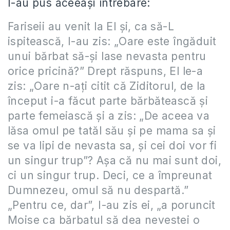
I-au pus aceeași întrebare:
Fariseii au venit la El şi, ca să-L
ispitească, I-au zis: „Oare este îngăduit
unui bărbat să-şi lase nevasta pentru
orice pricină?” Drept răspuns, El le-a
zis: „Oare n-aţi citit că Ziditorul, de la
început i-a făcut parte bărbătească şi
parte femeiască şi a zis: „De aceea va
lăsa omul pe tatăl său şi pe mama sa şi
se va lipi de nevasta sa, şi cei doi vor fi
un singur trup”? Aşa că nu mai sunt doi,
ci un singur trup. Deci, ce a împreunat
Dumnezeu, omul să nu despartă.”
„Pentru ce, dar”, I-au zis ei, „a poruncit
Moise ca bărbatul să dea nevestei o