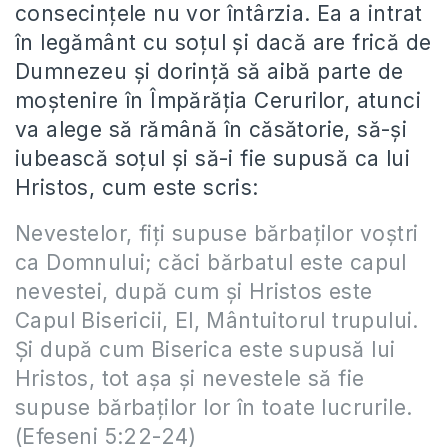
consecințele nu vor întârzia. Ea a intrat
în legământ cu soțul și dacă are frică de
Dumnezeu și dorință să aibă parte de
moștenire în Împărăția Cerurilor, atunci
va alege să rămână în căsătorie, să-și
iubească soțul și să-i fie supusă ca lui
Hristos, cum este scris:
Nevestelor, fiţi supuse bărbaţilor voştri
ca Domnului; căci bărbatul este capul
nevestei, după cum şi Hristos este
Capul Bisericii, El, Mântuitorul trupului.
Şi după cum Biserica este supusă lui
Hristos, tot aşa şi nevestele să fie
supuse bărbaţilor lor în toate lucrurile.
(Efeseni 5:22-24)