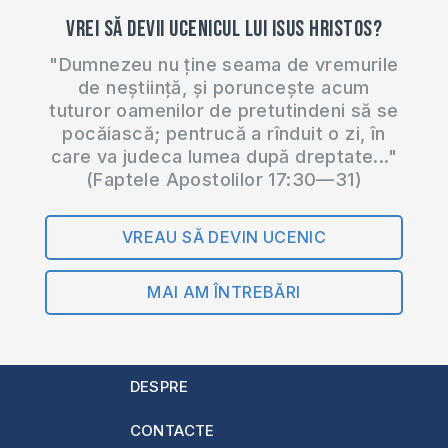
Vrei să devii ucenicul lui Isus Hristos?
"Dumnezeu nu ține seama de vremurile
de neștiință, și poruncește acum
tuturor oamenilor de pretutindeni să se
pocăiască; pentrucă a rînduit o zi, în
care va judeca lumea după dreptate..."
(Faptele Apostolilor 17:30—31)
VREAU SĂ DEVIN UCENIC
MAI AM ÎNTREBĂRI
DESPRE
CONTACTE