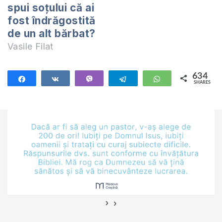
spui soțului că ai
fost îndrăgostită
de un alt bărbat?
Vasile Filat
634
Share
Share
Vibe
Telegram
WhatsApp
SHARES
634
›
‹