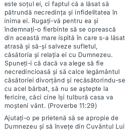
este soțul ei, ci faptul că a lăsat să
pătrundă necredința și infidelitatea în
inima ei. Rugați-vă pentru ea și
îndemnați-o fierbinte să se oprească
din această mare ispită în care s-a lăsat
atrasă și să-și salveze sufletul,
căsătoria și relația ei cu Dumnezeu.
Spuneți-i că dacă va alege să fie
necredincioasă și să calce legământul
căsătoriei divorțând și recăsătorindu-se
cu acel bărbat, să nu se aștepte la
fericire, căci cine își tulbură casa va
moșteni vânt. (Proverbe 11:29)
Ajutați-o pe prietenă să se apropie de
Dumnezeu și să învețe din Cuvântul Lui