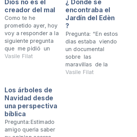
Dios no es el
¿ Donde se
creador del mal
encontraba el
Jardín del Edèn
Como te he
?
prometido ayer, hoy
voy a responder a la
Pregunta: “En estos
siguiente pregunta
dias estaba viendo
que me pidió un
un documental
lector del portal:
Vasile Filat
sobre las
¿Por qué Dios creó
maravillas de la
al diablo y el
naturaleza y ahí se
Vasile Filat
infierno? Desde el
dicia que la vida que
principio pensé que
aparicio en la tierra
Los árboles de
podía responder a
o Edén es Kenia lo
Navidad desde
esta pregunta en un
que nosotros
una perspectiva
artículo, pero la
conocemos hoy,
bíblica
pregunta es
que está en algun
Pregunta:Estimado
demasiado amplia.
lugar en el Serengeti
amigo queria saber
Hoy invito…
en Kenia. ¿Creen