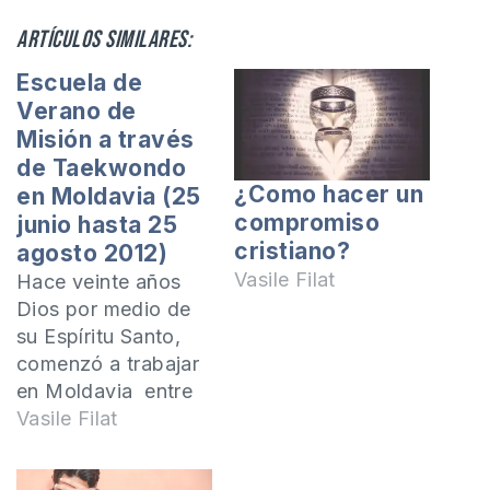
Artículos similares:
Escuela de
Verano de
Misión a través
de Taekwondo
¿Como hacer un
en Moldavia (25
compromiso
junio hasta 25
cristiano?
agosto 2012)
Vasile Filat
Hace veinte años
Dios por medio de
su Espíritu Santo,
comenzó a trabajar
en Moldavia entre
los deportes que
Vasile Filat
entraron en el
Nuevo Pacto con