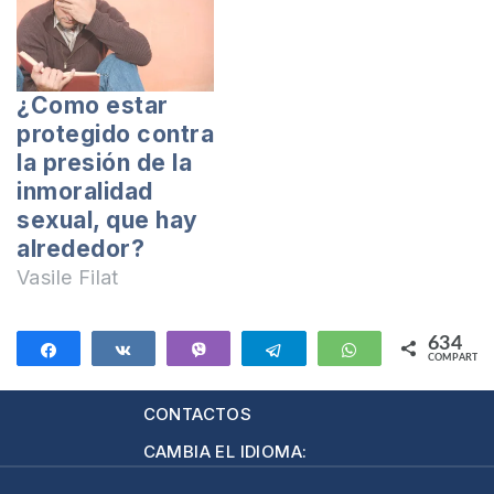
Jesucristo.
Personas que se
convirtieron en sus
discípulos,
¿Como estar
comenzaron a
protegido contra
utilizar el deporte y
la presión de la
el estudio de la
inmoralidad
Biblia Inductivo para
sexual, que hay
predicar el
alrededor?
Evangelio. Sólo…
Vasile Filat
634
Compartir
Compartir
Vibe
Telegram
WhatsApp
COMPARTIR
634
CONTACTOS
CAMBIA EL IDIOMA: