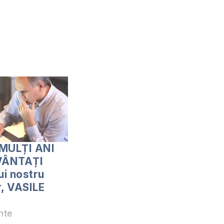
 MULȚI ANI
VÂNTAȚI
i nostru
r, VASILE
nte