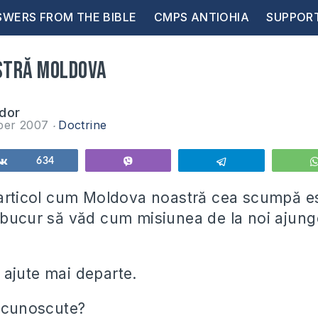
WERS FROM THE BIBLE
CMPS ANTIOHIA
SUPPOR
stră Moldova
dor
ber 2007
Doctrine
Share
634
Vibe
Telegram
 articol cum Moldova noastră cea scumpă es
 bucur să văd cum misiunea de la noi ajunge
ajute mai departe.
e cunoscute?