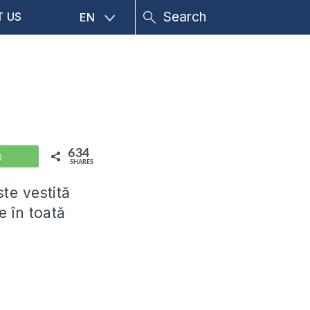
T US
EN
634
WhatsApp
SHARES
te vestită
 în toată