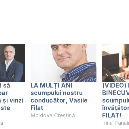
t să
LA MULȚI ANI
(VIDEO)
oar
scumpului nostru
BINECU
 și vinzi
conducător, Vasile
scumpulu
Este
Filat
învățăto
FILAT!
Moldova Creștină
nă
Irina Panai