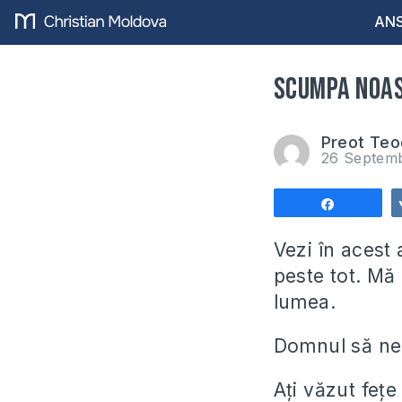
ANS
Scumpa noa
Preot Teo
26 Septem
Share
Vezi în acest
peste tot. Mă
lumea.
Domnul să ne 
Ați văzut feț