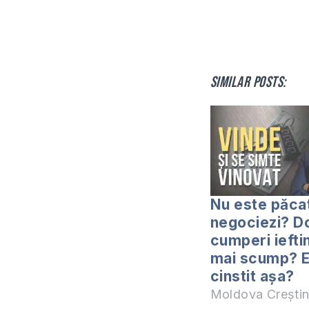
Similar posts:
Nu este păca
negociezi? D
cumperi ieftin
mai scump? 
cinstit așa?
Moldova Crești