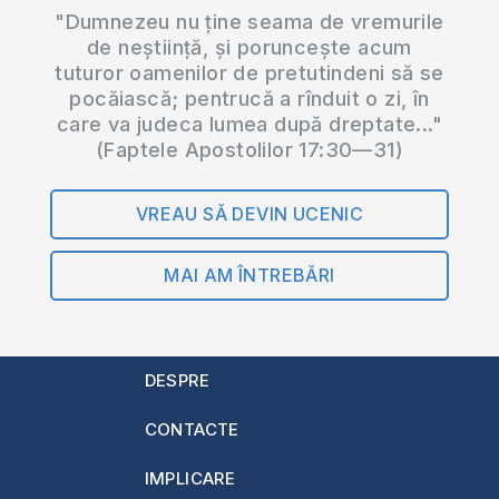
"Dumnezeu nu ține seama de vremurile
de neștiință, și poruncește acum
tuturor oamenilor de pretutindeni să se
pocăiască; pentrucă a rînduit o zi, în
care va judeca lumea după dreptate..."
(Faptele Apostolilor 17:30—31)
VREAU SĂ DEVIN UCENIC
MAI AM ÎNTREBĂRI
DESPRE
CONTACTE
IMPLICARE