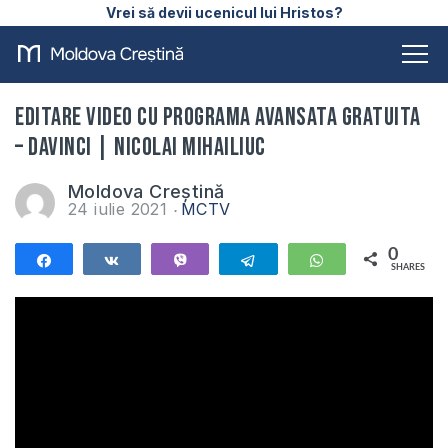
Vrei să devii ucenicul lui Hristos?
Editare Video cu programa Avansata Gratuita
– DaVinci | Nicolai Mihailiuc
Moldova Creștină
24 iulie 2021
MCTV
0
Share
Share
Vibe
Telegram
WhatsApp
SHARES