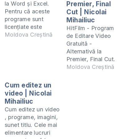
Premier, Final
la Word și Excel.
Pentru că aceste
Cut | Nicolai
programe sunt
Mihailiuc
licențiate este
HitFilm - Program
nevoie de investit
Moldova Creștină
de Editare Video
bani pentru ca să te
Gratuită -
folosești de ele. În
Alternativă la
acest video vă
Premier, Final Cut.
prezint o alternativă
Recomand HitFilm
Moldova Creștină
gratuită și foarte
pentru editarea
comodă pentru lucru
video mai ales dacă
Cum editez un
care îl faceți
aveți un computer
video | Nicolai
indiferent dacă vă
mai slab. În acest
Mihailiuc
aflați acasă lîngă
video vă voi arăta
Cum editez un video
computer sau
cum lucrăm în
, programe, imagini,
plecați undeva…
HitFilm și toate
sunet titlu. Cele mai
posibilitățile care ni
elimentare lucruri
le oferă și care este