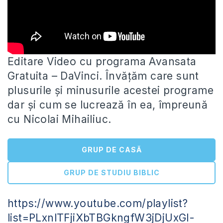
Editare Video cu programa Avansata
Gratuita – DaVinci. Învățăm care sunt
plusurile și minusurile acestei programe
dar și cum se
lucrează în ea, împreună
cu Nicolai Mihailiuc.
GRUP DE CASĂ
GRUP DE STUDIU BIBLIC
https://www.youtube.com/playlist?
list=PLxnlTFjiXbTBGkngfW3jDjUxGI-