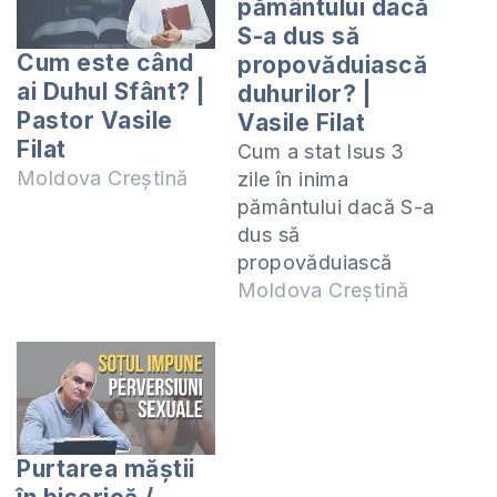
pământului dacă
S-a dus să
Cum este când
propovăduiască
ai Duhul Sfânt? |
duhurilor? |
Pastor Vasile
Vasile Filat
Filat
Cum a stat Isus 3
Moldova Creștină
zile în inima
pământului dacă S-a
dus să
propovăduiască
duhurilor? Cursul
Moldova Creștină
”Cerul, Iadul și viața
după moarte” -
https://shop.eurasiaprecep
iadul-si-viata-de-
dupa-moarte/ Te
invit să studiem
Purtarea măștii
împreună epistola 2