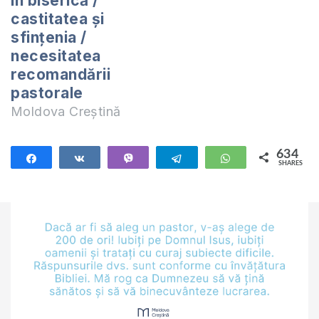
în biserică /
Corinteni. Studiul
castitatea și
acesta îl predau
sfințenia /
online (ZOOM) în
necesitatea
fiecare zi de
recomandării
miercuri la orele
pastorale
20:00. Manualul
Moldova Creștină
după care studiem…
634
Share
Share
Vibe
Telegram
WhatsApp
SHARES
634