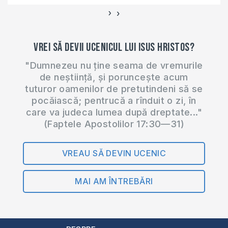
›
‹
Vrei să devii ucenicul lui Isus Hristos?
"Dumnezeu nu ține seama de vremurile
de neștiință, și poruncește acum
tuturor oamenilor de pretutindeni să se
pocăiască; pentrucă a rînduit o zi, în
care va judeca lumea după dreptate..."
(Faptele Apostolilor 17:30—31)
VREAU SĂ DEVIN UCENIC
MAI AM ÎNTREBĂRI