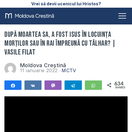
Vrei să devii ucenicul lui Hristos?
După moartea Sa, a fost Isus în locuința
morților sau în rai împreună cu tâlhar? |
Vasile Filat
Moldova Creștină
11 ianuarie 2022
MCTV
634
Share
Share
Vibe
Telegram
WhatsApp
SHARES
634