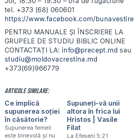
Joi, 18:30 – 19:30 – ora de rugăciune
tel. +373 (68) 060601
https://www.facebook.com/bunavestire
PENTRU MANUALE ȘI ÎNSCRIERE LA
GRUPELE DE STUDIU BIBLIC ONLINE
CONTACTAȚI LA:
info@precept.md
sau
studiu@moldovacrestina.md
+373(69)966779
Articole similare:
Ce implică
Supuneți-vă unii
supunerea soției
altora în frica lui
în căsătorie?
Hristos | Vasile
Filat
Supunerea femeii
este binevolă și nu
La Efeseni 5:21