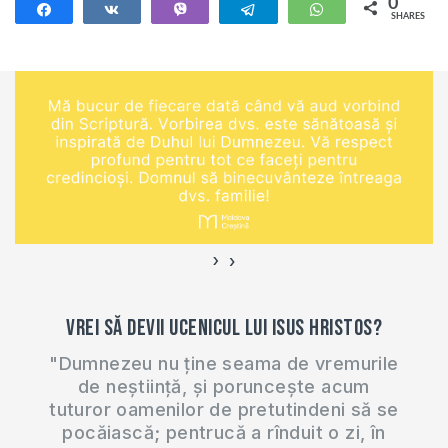
teme care îi plac.
0
Share
Share
Vibe
Telegram
WhatsApp
Devino ucenicul…
SHARES
Cum să procedeze
soțul în așa situație?
Cu ocazia
Crăciunului am
elaborat o lecție
”Sărbătorește
Crăciunul corect”.
Vă invit…
›
‹
Vrei să devii ucenicul lui Isus Hristos?
"Dumnezeu nu ține seama de vremurile
de neștiință, și poruncește acum
tuturor oamenilor de pretutindeni să se
pocăiască; pentrucă a rînduit o zi, în