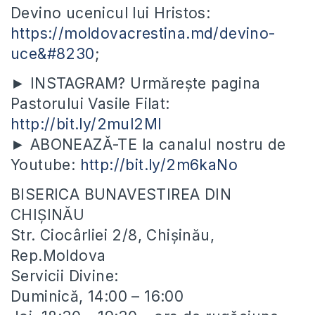
Devino ucenicul lui Hristos:
https://moldovacrestina.md/devino-
uce&#8230
;
► INSTAGRAM? Urmărește pagina
Pastorului Vasile Filat:
http://bit.ly/2mul2Ml
► ABONEAZĂ-TE la canalul nostru de
Youtube:
http://bit.ly/2m6kaNo
BISERICA BUNAVESTIREA DIN
CHIȘINĂU
Str. Ciocârliei 2/8, Chișinău,
Rep.Moldova
Servicii Divine:
Duminică, 14:00 – 16:00