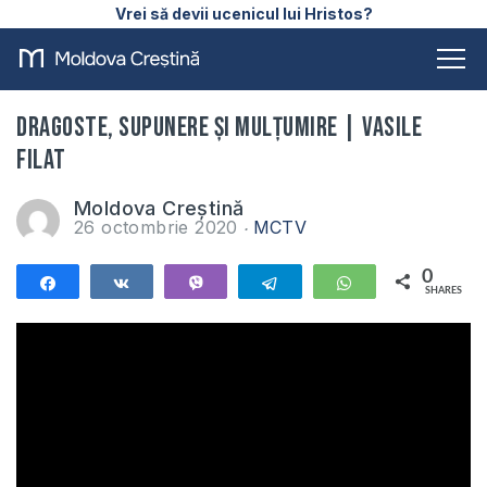
Vrei să devii ucenicul lui Hristos?
Dragoste, supunere și mulțumire | Vasile
Filat
Moldova Creștină
26 octombrie 2020
MCTV
0
Share
Share
Vibe
Telegram
WhatsApp
SHARES