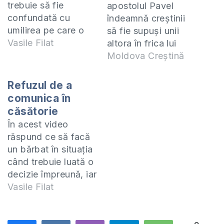
trebuie să fie
apostolul Pavel
confundată cu
îndeamnă creștinii
umilirea pe care o
să fie supuși unii
poate avea din
Vasile Filat
altora în frica lui
partea soțului ei. Nu
Hristos. Ce
Moldova Creștină
este
înseamnă această
responsabilitatea
supunere în mod
Refuzul de a
bărbatului să-și
practic și ce
comunica în
forțeze soția să-i fie
beneficii aduce cu
căsătorie
supusă. Cu ocazia
sine aflați din
În acest video
Crăciunului am
mesajul pastorului
răspund ce să facă
elaborat o lecție
bisericii Buna Vestire
un bărbat în situația
”Sărbătorește
Chișinău, Vasile
când trebuie luată o
Crăciunul corect”.
Filat, predicat
decizie împreună, iar
Vă invit să o
duminica trecută la
soția nu comunică,
Vasile Filat
descărcați și să o
biserica din satul
nu se supune,
faceți…
Badicul
vorbește doar pe
Moldovenesc.