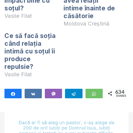
împaci bine cu
avea relații
soțul?
intime înainte de
căsătorie
Vasile Filat
Moldova Creștină
Ce să facă soția
când relația
intimă cu soțul îi
produce
repulsie?
Vasile Filat
634
Share
Share
Vibe
Telegram
WhatsApp
SHARES
634