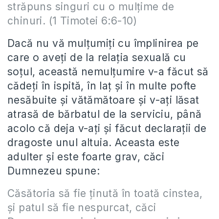
străpuns singuri cu o mulţime de
chinuri. (1 Timotei 6:6-10)
Dacă nu vă mulțumiți cu împlinirea pe
care o aveți de la relația sexuală cu
soțul, această nemulțumire v-a făcut să
cădeți în ispită, în laț și în multe pofte
nesăbuite și vătămătoare și v-ați lăsat
atrasă de bărbatul de la serviciu, până
acolo că deja v-ați și făcut declarații de
dragoste unul altuia. Aceasta este
adulter și este foarte grav, căci
Dumnezeu spune:
Căsătoria să fie ţinută în toată cinstea,
şi patul să fie nespurcat, căci