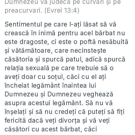
Dumnezeu va judeca pe curvari şi pe
preacurvari. (Evrei 13:4)
Sentimentul pe care l-ați lăsat să vă
crească în inimă pentru acel bărbat nu
este dragoste, ci este o poftă nesăbuită
și vătămătoare, care necinstește
căsătoria și spurcă patul, adică spurcă
relația sexuală pe care trebuie să o
aveți doar cu soțul, căci cu el ați
încheiat legământ înaintea lui
Dumnezeu și Dumnezeu veghează
asupra acestui legământ. Să nu vă
înșelați și să nu credeți că puteți să fiți
fericită dacă veți divorța și vă veți
căsători cu acest bărbat, căci