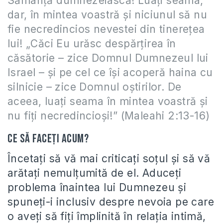
Sămânţă dumnezeiască! Luaţi seama,
dar, în mintea voastră şi niciunul să nu
fie necredincios nevestei din tinereţea
lui! „Căci Eu urăsc despărţirea în
căsătorie – zice Domnul Dumnezeul lui
Israel – şi pe cel ce îşi acoperă haina cu
silnicie – zice Domnul oştirilor. De
aceea, luaţi seama în mintea voastră şi
nu fiţi necredincioşi!” (Maleahi 2:13-16)
Ce să faceți acum?
Încetați să vă mai criticați soțul și să vă
arătați nemulțumită de el. Aduceți
problema înaintea lui Dumnezeu și
spuneți-i inclusiv despre nevoia pe care
o aveți să fiți împlinită în relația intimă,