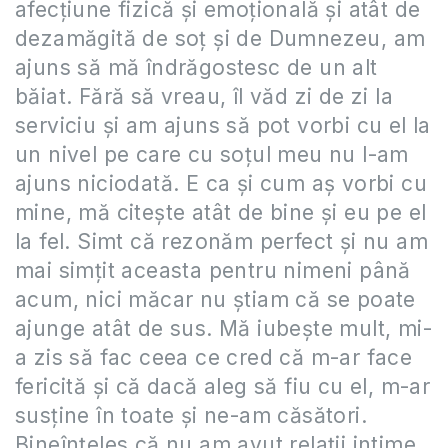
afecțiune fizică și emoțională și atât de
dezamăgită de soț și de Dumnezeu, am
ajuns să mă îndrăgostesc de un alt
băiat. Fără să vreau, îl văd zi de zi la
serviciu și am ajuns să pot vorbi cu el la
un nivel pe care cu soțul meu nu l-am
ajuns niciodată. E ca și cum aș vorbi cu
mine, mă citește atât de bine și eu pe el
la fel. Simt că rezonăm perfect și nu am
mai simțit aceasta pentru nimeni până
acum, nici măcar nu știam că se poate
ajunge atât de sus. Mă iubește mult, mi-
a zis să fac ceea ce cred că m-ar face
fericită și că dacă aleg să fiu cu el, m-ar
susține în toate și ne-am căsători.
Bineînțeles că nu am avut relații intime