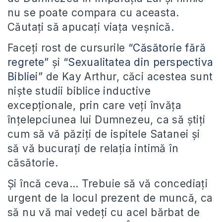
nu se poate compara cu aceasta.
Căutați să apucați viața veșnică.
Faceți rost de cursurile
“Căsătorie fără
regrete”
și
“Sexualitatea din perspectiva
Bibliei”
de Kay Arthur, căci acestea sunt
niște studii biblice inductive
excepționale, prin care veți învăța
înțelepciunea lui Dumnezeu, ca să știți
cum să vă păziți de ispitele Satanei și
să vă bucurați de relația intimă în
căsătorie.
Și încă ceva… Trebuie să vă concediați
urgent de la locul prezent de muncă, ca
să nu vă mai vedeți cu acel bărbat de