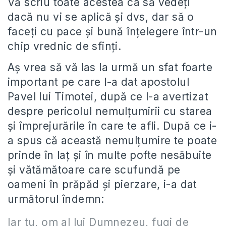
Vă scriu toate acestea ca să vedeți
dacă nu vi se aplică și dvs, dar să o
faceți cu pace și bună înțelegere într-un
chip vrednic de sfinți.
Aș vrea să vă las la urmă un sfat foarte
important pe care l-a dat apostolul
Pavel lui Timotei, după ce l-a avertizat
despre pericolul nemulțumirii cu starea
și împrejurările în care te afli. După ce i-
a spus că această nemulțumire te poate
prinde în laț și în multe pofte nesăbuite
și vătămătoare care scufundă pe
oameni în prăpăd și pierzare, i-a dat
următorul îndemn:
Iar tu, om al lui Dumnezeu, fugi de