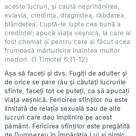
aceste lucruri, şi caută neprihănirea,
evlavia, credinţa, dragostea, răbdarea,
blândeţea. Luptă-te lupta cea bună a
credinţei; apucă viaţa veşnică, la care ai
fost chemat şi pentru care ai făcut acea
frumoasă mărturisire înaintea multor
martori. (1 Timotei 6:11-12)
Așa să faceți și dvs. Fugiți de adulter și
de orice se pare rău și căutați lucrurile
sfinte, faceți tot ce puteți, ca să apucați
viața veșnică. Fericirea sfinților nu este
limitată de relația sexuală sau de alte
lucruri care dau împlinire pe acest
pământ. Fericirea sfinților este pregătită
de Dumnezeu în Împărăția Lui și nimic