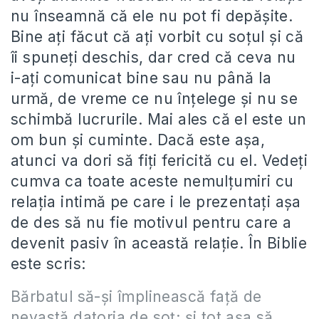
nu înseamnă că ele nu pot fi depășite.
Bine ați făcut că ați vorbit cu soțul și că
îi spuneți deschis, dar cred că ceva nu
i-ați comunicat bine sau nu până la
urmă, de vreme ce nu înțelege și nu se
schimbă lucrurile. Mai ales că el este un
om bun și cuminte. Dacă este așa,
atunci va dori să fiți fericită cu el. Vedeți
cumva ca toate aceste nemulțumiri cu
relația intimă pe care i le prezentați așa
de des să nu fie motivul pentru care a
devenit pasiv în această relație. În Biblie
este scris:
Bărbatul să-şi împlinească faţă de
nevastă datoria de soţ; şi tot aşa să