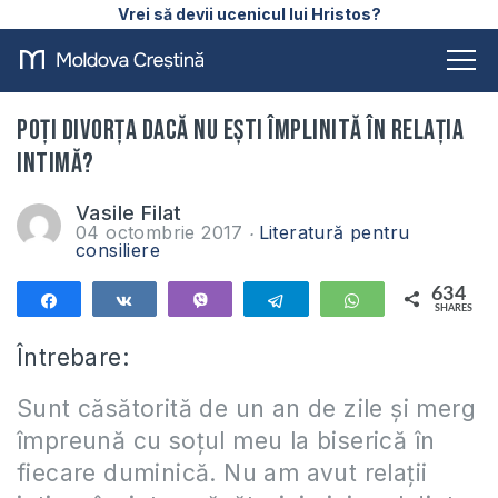
Vrei să devii ucenicul lui Hristos?
Poți divorța dacă nu ești împlinită în relația
intimă?
Vasile Filat
04 octombrie 2017
Literatură pentru
consiliere
634
Share
Share
Vibe
Telegram
WhatsApp
SHARES
634
Întrebare:
Sunt căsătorită de un an de zile și merg
împreună cu soțul meu la biserică în
fiecare duminică. Nu am avut relații