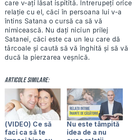
care v-ați lăsat ispitită. Întrerupeți orice
relație cu el, căci în persoana lui v-a
întins Satana o cursă ca să vă
nimicească. Nu dați niciun prilej
Satanei, căci este ca un leu care dă
târcoale și caută să vă înghită și să vă
ducă la pierzarea veșnică.
Articole similare:
(VIDEO) Ce să
Nu este tâmpită
faci ca să te
idea de a nu