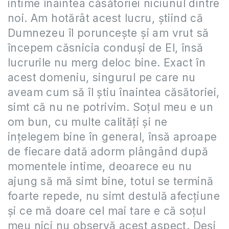
intime înaintea căsătoriei niciunul dintre
noi. Am hotărât acest lucru, știind că
Dumnezeu îl poruncește și am vrut să
începem căsnicia conduși de El, însă
lucrurile nu merg deloc bine. Exact în
acest domeniu, singurul pe care nu
aveam cum să îl știu înaintea căsătoriei,
simt că nu ne potrivim. Soțul meu e un
om bun, cu multe calități și ne
ințelegem bine în general, însă aproape
de fiecare dată adorm plângând după
momentele intime, deoarece eu nu
ajung să mă simt bine, totul se termină
foarte repede, nu simt destulă afecțiune
și ce mă doare cel mai tare e că soțul
meu nici nu observă acest aspect. Deși