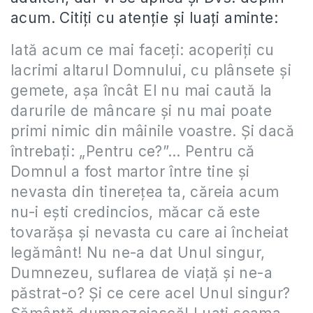
acum. Citiți cu atenție și luați aminte:
Iată acum ce mai faceţi: acoperiţi cu
lacrimi altarul Domnului, cu plânsete şi
gemete, aşa încât El nu mai caută la
darurile de mâncare şi nu mai poate
primi nimic din mâinile voastre. Şi dacă
întrebaţi: „Pentru ce?”… Pentru că
Domnul a fost martor între tine şi
nevasta din tinereţea ta, căreia acum
nu-i eşti credincios, măcar că este
tovarăşa şi nevasta cu care ai încheiat
legământ! Nu ne-a dat Unul singur,
Dumnezeu, suflarea de viaţă şi ne-a
păstrat-o? Şi ce cere acel Unul singur?