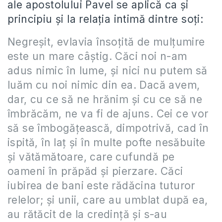
ale apostolului Pavel se aplică ca și
principiu și la relația intimă dintre soți:
Negreşit, evlavia însoţită de mulţumire
este un mare câştig. Căci noi n-am
adus nimic în lume, şi nici nu putem să
luăm cu noi nimic din ea. Dacă avem,
dar, cu ce să ne hrănim şi cu ce să ne
îmbrăcăm, ne va fi de ajuns. Cei ce vor
să se îmbogăţească, dimpotrivă, cad în
ispită, în laţ şi în multe pofte nesăbuite
şi vătămătoare, care cufundă pe
oameni în prăpăd şi pierzare. Căci
iubirea de bani este rădăcina tuturor
relelor; şi unii, care au umblat după ea,
au rătăcit de la credinţă şi s-au