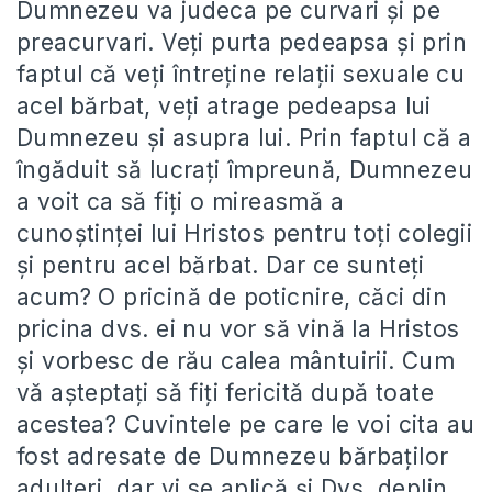
Dumnezeu va judeca pe curvari și pe
preacurvari. Veți purta pedeapsa și prin
faptul că veți întreține relații sexuale cu
acel bărbat, veți atrage pedeapsa lui
Dumnezeu și asupra lui. Prin faptul că a
îngăduit să lucrați împreună, Dumnezeu
a voit ca să fiți o mireasmă a
cunoștinței lui Hristos pentru toți colegii
și pentru acel bărbat. Dar ce sunteți
acum? O pricină de poticnire, căci din
pricina dvs. ei nu vor să vină la Hristos
și vorbesc de rău calea mântuirii. Cum
vă așteptați să fiți fericită după toate
acestea? Cuvintele pe care le voi cita au
fost adresate de Dumnezeu bărbaților
adulteri, dar vi se aplică și Dvs. deplin