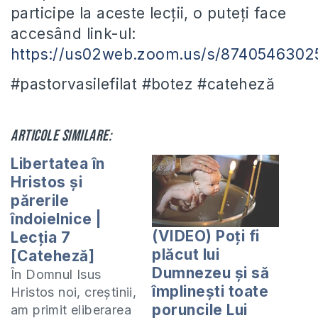
participe la aceste lecții, o puteți face
accesând link-ul:
https://us02web.zoom.us/s/8740546302
#pastorvasilefilat #botez #cateheză
Articole similare:
Libertatea în
Hristos și
părerile
îndoielnice |
(VIDEO) Poți fi
Lecția 7
plăcut lui
[Cateheză]
Dumnezeu și să
În Domnul Isus
împlinești toate
Hristos noi, creștinii,
poruncile Lui
am primit eliberarea