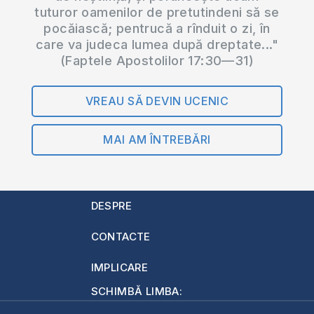
tuturor oamenilor de pretutindeni să se
pocăiască; pentrucă a rînduit o zi, în
care va judeca lumea după dreptate..."
(Faptele Apostolilor 17:30—31)
VREAU SĂ DEVIN UCENIC
MAI AM ÎNTREBĂRI
DESPRE
CONTACTE
IMPLICARE
SCHIMBĂ LIMBA: