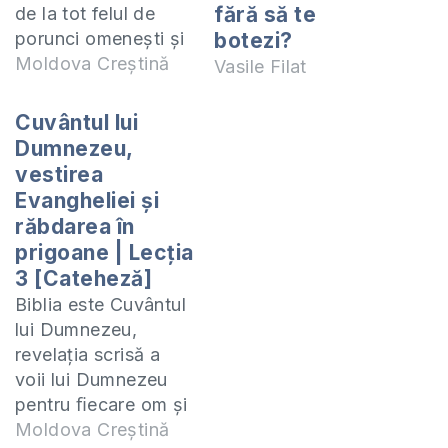
fără să te
de la tot felul de
porunci omenești și
botezi?
prescripții din alte
Moldova Creștină
Vasile Filat
religii ale lumii și
care nu fac sens în
Cuvântul lui
ce privește
Dumnezeu,
moștenirea vieții
vestirea
veșnice. Vom vedea
Evangheliei și
ce spune Biblia
răbdarea în
despre libertatea pe
prigoane | Lecția
care o are creștinul.
3 [Cateheză]
Există multe practici
Biblia este Cuvântul
care…
lui Dumnezeu,
revelația scrisă a
voii lui Dumnezeu
pentru ﬁecare om și
este o coleție
Moldova Creștină