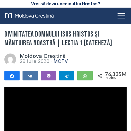
Vrei să devii ucenicul lui Hristos?
Divinitatea Domnului Isus Hristos și
mântuirea noastră | Lecția 1 [Cateheză]
Moldova Creștină
29 iulie 2020
MCTV
76,335M
Share
Share
Vibe
Telegram
WhatsApp
SHARES
76,335M