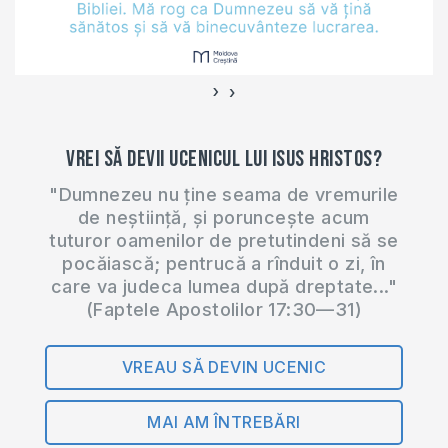
›
‹
Vrei să devii ucenicul lui Isus Hristos?
"Dumnezeu nu ține seama de vremurile
de neștiință, și poruncește acum
tuturor oamenilor de pretutindeni să se
pocăiască; pentrucă a rînduit o zi, în
care va judeca lumea după dreptate..."
(Faptele Apostolilor 17:30—31)
VREAU SĂ DEVIN UCENIC
MAI AM ÎNTREBĂRI