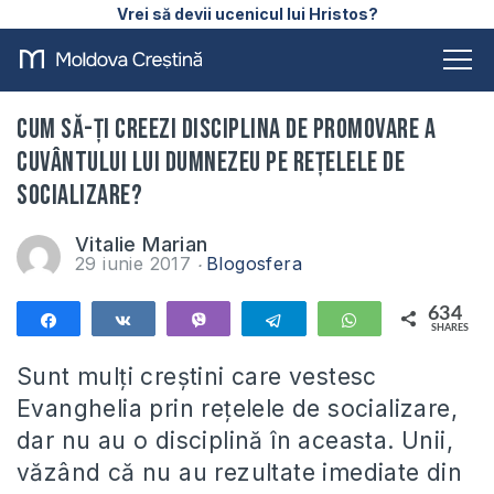
Vrei să devii ucenicul lui Hristos?
Cum să-ți creezi disciplina de promovare a
Cuvântului lui Dumnezeu pe rețelele de
socializare?
Vitalie Marian
29 iunie 2017
Blogosfera
634
Share
Share
Vibe
Telegram
WhatsApp
SHARES
634
Sunt mulți creștini care vestesc
Evanghelia prin rețelele de socializare,
dar nu au o disciplină în aceasta. Unii,
văzând că nu au rezultate imediate din