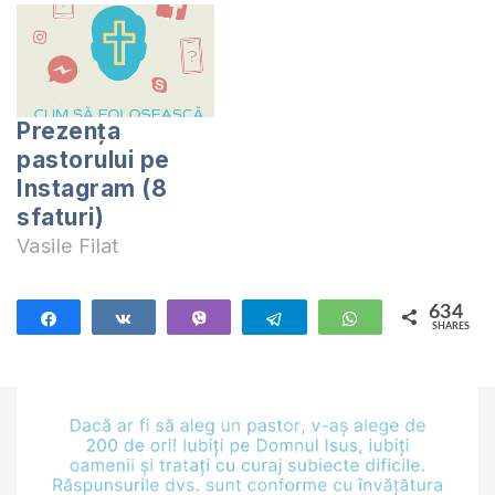
Prezența
pastorului pe
Instagram (8
sfaturi)
Vasile Filat
634
Share
Share
Vibe
Telegram
WhatsApp
SHARES
634