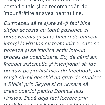
postările tale și ce recomandări de
îmbunătățire ar avea pentru tine.
Dumnezeu să te ajute să-ți faci bine
slujba aceasta cu toată pasiunea și
perseverența și să te bucuri de oameni
întorși la Hristos cu toată inima, care se
botează și se implică activ într-un
proces de ucenicizare. Eu, de când am
început sistematic și intenționat să fac
postăzi pe profilul meu de facebook, am
reușit să-mi deschid un grup de studiere
a Bibliei prin Skype și ca urmare să
cresc ucenici pentru Domnul Isus
Hristos. Dacă deja faci lucrare prin
rețelele de socializare, m-aș bucura să