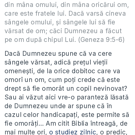
din mâna omului, din mâna oricărui om,
care este fratele lui. Dacă varsă cineva
sângele omului, şi sângele lui să fie
vărsat de om; căci Dumnezeu a făcut
pe om după chipul Lui. (Geneza 9:5-6)
Dacă Dumnezeu spune că va cere
sângele vărsat, adică preţul vieţii
omeneşti, de la orice dobitoc care va
omorî un om, cum poţi crede că este
drept să fie omorât un copil nevinovat?
Sau ai văzut aici vre-o paranteză lăsată
de Dumnezeu unde ar spune că în
cazul celor handicapaţi, este permite să
fie omorâţi… Am citit Biblia întreagă, de
mai multe ori,
o studiez zilnic
, o predic,