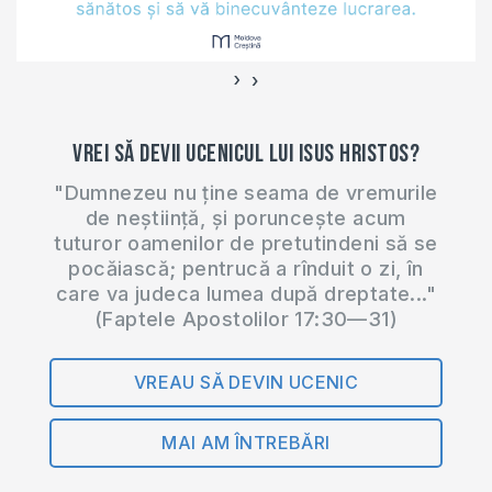
›
‹
Vrei să devii ucenicul lui Isus Hristos?
"Dumnezeu nu ține seama de vremurile
de neștiință, și poruncește acum
tuturor oamenilor de pretutindeni să se
pocăiască; pentrucă a rînduit o zi, în
care va judeca lumea după dreptate..."
(Faptele Apostolilor 17:30—31)
VREAU SĂ DEVIN UCENIC
MAI AM ÎNTREBĂRI