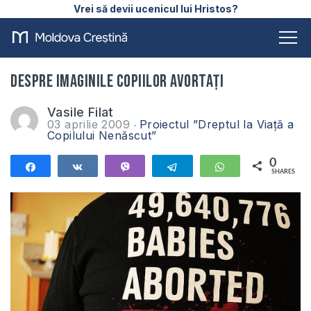
Vrei să devii ucenicul lui Hristos?
Despre imaginile copiilor avortaţi
Vasile Filat
03 aprilie 2009
Proiectul ”Dreptul la Viață a
Copilului Nenăscut”
0
Share
Share
Vibe
Telegram
WhatsApp
SHARES