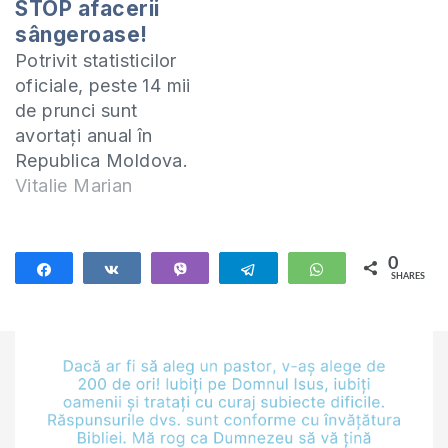
STOP afacerii
sângeroase!
Potrivit statisticilor
oficiale, peste 14 mii
de prunci sunt
avortaţi anual în
Republica Moldova.
Neoficial, acest
Vitalie Marian
număr ar putea
ajunge la 70 de mii
sau circa 200 de
0
Share
Share
Vibe
Telegram
WhatsApp
SHARES
prunci în zi. Din
păcate, avortul este
legalizat în ţara
noastră, acesta
devenind, de altfel
ca în multe alte ţări,
o afacere…