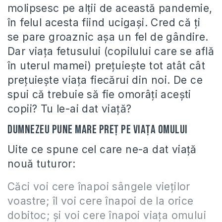
molipsesc pe alţii de această pandemie,
în felul acesta fiind ucigaşi. Cred că ţi
se pare groaznic aşa un fel de gândire.
Dar viaţa fetusului (copilului care se află
în uterul mamei) preţuieşte tot atât cât
preţuieşte viaţa fiecărui din noi. De ce
spui că trebuie să fie omorâţi aceşti
copii? Tu le-ai dat viaţă?
Dumnezeu pune mare preţ pe viaţa omului
Uite ce spune cel care ne-a dat viaţă
nouă tuturor:
Căci voi cere înapoi sângele vieţilor
voastre; îl voi cere înapoi de la orice
dobitoc; şi voi cere înapoi viaţa omului