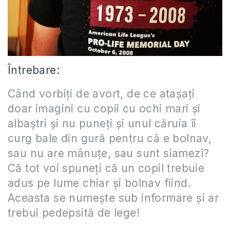
Întrebare:
Când vorbiţi de avort, de ce ataşaţi
doar imagini cu copii cu ochi mari şi
albaştri şi nu puneţi şi unul căruia îi
curg bale din gură pentru că e bolnav,
sau nu are mânuţe, sau sunt siamezi?
Că tot voi spuneţi că un copil trebuie
adus pe lume chiar şi bolnav fiind.
Aceasta se numeşte sub informare şi ar
trebui pedepsită de lege!