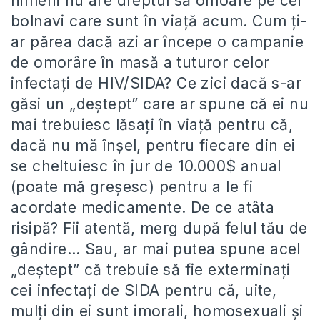
nimeni nu are dreptul să omoare pe cei
bolnavi care sunt în viaţă acum. Cum ţi-
ar părea dacă azi ar începe o campanie
de omorâre în masă a tuturor celor
infectaţi de HIV/SIDA? Ce zici dacă s-ar
găsi un „deştept” care ar spune că ei nu
mai trebuiesc lăsaţi în viaţă pentru că,
dacă nu mă înşel, pentru fiecare din ei
se cheltuiesc în jur de 10.000$ anual
(poate mă greşesc) pentru a le fi
acordate medicamente. De ce atâta
risipă? Fii atentă, merg după felul tău de
gândire… Sau, ar mai putea spune acel
„deştept” că trebuie să fie exterminaţi
cei infectaţi de SIDA pentru că, uite,
mulţi din ei sunt imorali, homosexuali şi