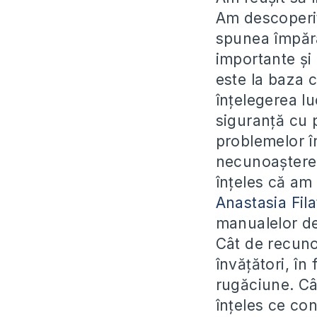
Am descoperit
spunea împăra
importante și
este la baza c
înțelegerea lu
siguranță cu p
problemelor în
necunoaștere s
înțeles că am
Anastasia Fila
manualelor de
Cât de recuno
învățători, în
rugăciune. Cât
înțeles ce co