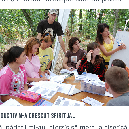
nductiv m-a crescut spiritual
 părinții mi-au interzis să merg la biseric