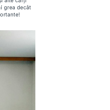
 alte cărți
i grea decât
ortante!