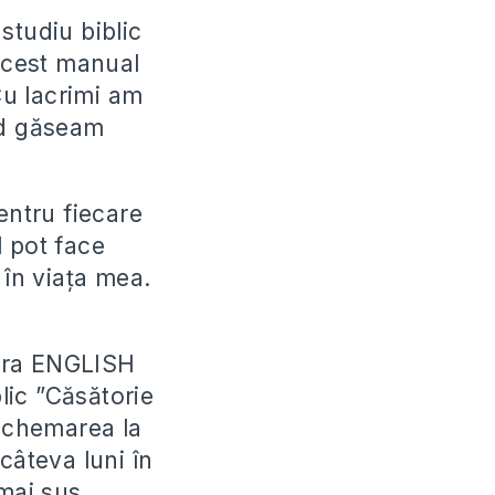
tudiu biblic
 acest manual
Cu lacrimi am
nd găseam
entru fiecare
 pot face
în viața mea.
abăra ENGLISH
lic ”Căsătorie
ă chemarea la
câteva luni în
mai sus.