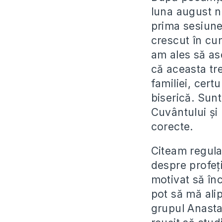
luna august n
prima sesiune
crescut în cun
am ales să as
că aceasta tr
familiei, certu
biserică. Sun
Cuvântului și 
corecte.
Citeam regulat
despre profeți
motivat să înc
pot să mă alip
grupul Anasta