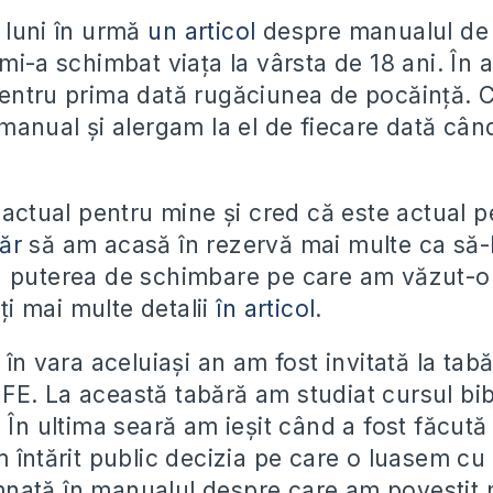
 luni în urmă
un articol
despre manualul de s
 mi-a schimbat viața la vârsta de 18 ani. În
entru prima dată rugăciunea de pocăință. 
 manual și alergam la el de fiecare dată câ
 actual pentru mine și cred că este actual p
ăr
să am acasă în rezervă mai multe ca să-l
 puterea de schimbare pe care am văzut-o 
iți mai multe detalii
în articol
.
 în vara aceluiași an am fost invitată la t
E. La această tabără am studiat cursul bib
. În ultima seară am ieșit când a fost făcut
 întărit public decizia pe care o luasem cu 
ată în manualul despre care am povestit 