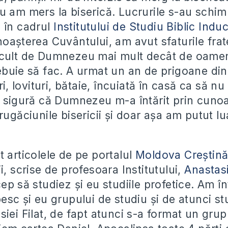
u am mers la biserică. Lucrurile s-au schi
 în cadrul
Institutului de Studiu Biblic Induc
oașterea Cuvântului, am avut sfaturile frate
cult de Dumnezeu mai mult decât de oamen
ebuie să fac. A urmat un an de prigoane din
ri, lovituri, bătaie, încuiată în casă ca să n
t sigură că Dumnezeu m-a întărit prin cuno
rugăciunile bisericii și doar așa am putut lu
 articolele de pe portalul
Moldova Creștin
i, scrise de profesoara Institutului,
Anastasi
ep să studiez și eu studiile profetice. Am î
esc și eu grupului de studiu și de atunci st
siei Filat, de fapt atunci s-a format un gru