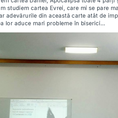
iem cartea Daniel, Apocalipsa toate 4 părți și
um studiem cartea Evrei, care mi se pare ma
ar adevărurile din această carte atât de imp
 lor aduce mari probleme în biserici…