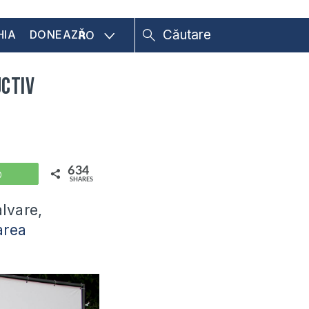
HIA
DONEAZĂ
RO
uctiv
634
WhatsApp
SHARES
lvare,
rea