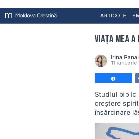
ARTICOLE
EM
Viața mea a 
Irina Pana
11 ianuari
Share
Studiul bibli
creștere spiri
însărcinare
lă