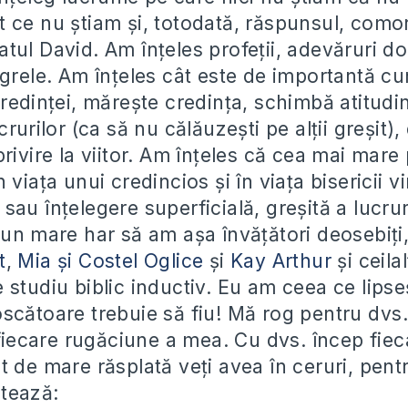
 ce nu știam și, totodată, răspunsul, como
tul David. Am înțeles profeții, adevăruri do
 grele. Am înțeles cât este de importantă c
redinței, mărește credința, schimbă atitudini
crurilor (ca să nu călăuzești pe alții greșit),
rivire la viitor. Am înțeles că cea mai mare 
 viața unui credincios și în viața bisericii v
au înțelegere superficială, greșită a lucrur
 un mare har să am așa învățători deosebiți
t
,
Mia și Costel Oglice
și
Kay Arthur
și ceilal
 studiu biblic inductiv. Eu am ceea ce lipse
scătoare trebuie să fiu! Mă rog pentru dvs
 fiecare rugăciune a mea. Cu dvs. încep fiec
 de mare răsplată veți avea în ceruri, pentr
ntează: