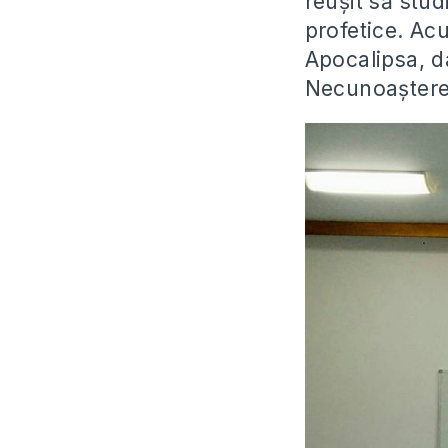
reușit să stud
profetice. Ac
Apocalipsa, d
Necunoașterea