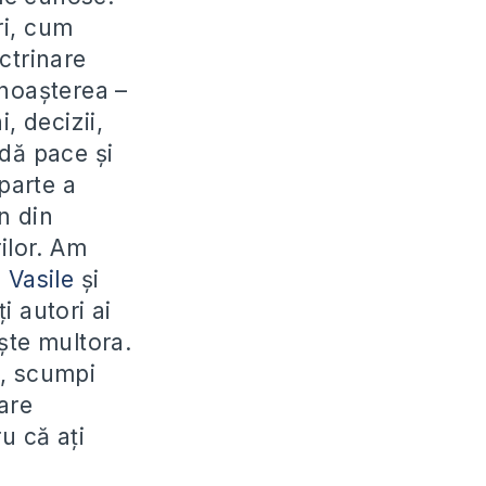
ri, cum
ctrinare
unoașterea –
, decizii,
 dă pace și
parte a
in din
ilor. Am
,
Vasile
și
ți autori ai
ște multora.
., scumpi
are
u că ați