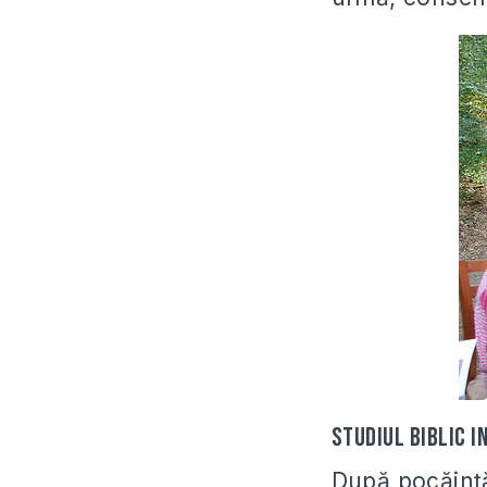
Studiul biblic i
După pocăință,