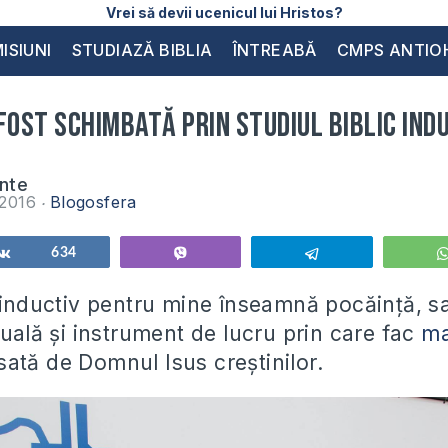
Vrei să devii ucenicul lui Hristos?
ISIUNI
STUDIAZĂ BIBLIA
ÎNTREABĂ
CMPS ANTIO
fost schimbată prin studiul biblic ind
inte
e 2016
Blogosfera
Share
634
Vibe
Telegram
c inductiv pentru mine înseamnă pocăință, sa
tuală și instrument de lucru prin care fac
ma
sată de Domnul Isus creștinilor.