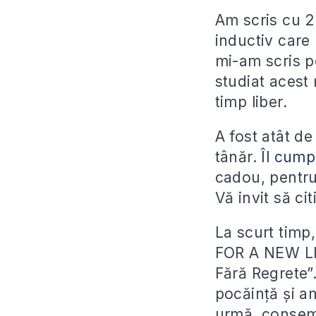
Am scris cu 2
inductiv care
mi-am scris p
studiat acest
timp liber.
A fost atât de
tânăr.
Îl cump
cadou, pentru
Vă invit să cit
La scurt timp,
FOR A NEW LIF
Fără Regrete”
pocăință și am
urmă, consemn