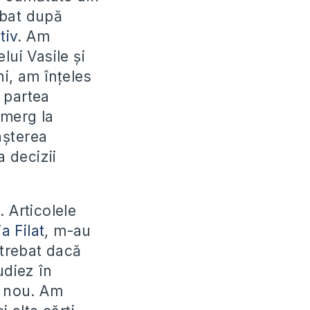
mbat după
tiv
. Am
lui Vasile și
i, am înțeles
 partea
u merg la
așterea
a decizii
ă
. Articolele
a Filat
, m-au
ntrebat dacă
udiez în
p nou. Am