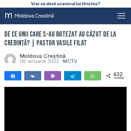
Vrei să devii ucenicul lui Hristos?
De ce unii care s-au botezat au căzut de la
credință? | Pastor Vasile Filat
Moldova Creștină
06 ianuarie 2022
MCTV
632
Share
Share
Vibe
Telegram
WhatsApp
SHARES
632