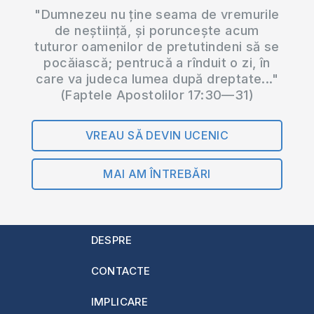
"Dumnezeu nu ține seama de vremurile
de neștiință, și poruncește acum
tuturor oamenilor de pretutindeni să se
pocăiască; pentrucă a rînduit o zi, în
care va judeca lumea după dreptate..."
(Faptele Apostolilor 17:30—31)
VREAU SĂ DEVIN UCENIC
MAI AM ÎNTREBĂRI
DESPRE
CONTACTE
IMPLICARE