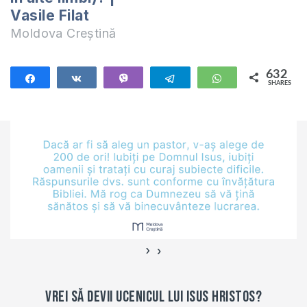
Vasile Filat
Moldova Creștină
632
Share
Share
Vibe
Telegram
WhatsApp
SHARES
632
›
‹
Vrei să devii ucenicul lui Isus Hristos?