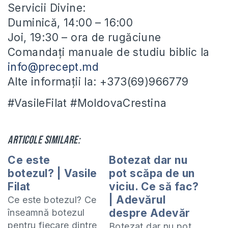
Servicii Divine:
Duminică, 14:00 – 16:00
Joi, 19:30 – ora de rugăciune
Comandați manuale de studiu biblic la
info@precept.md
Alte informații la: +373(69)966779
#VasileFilat #MoldovaCrestina
Articole similare:
Ce este
Botezat dar nu
botezul? | Vasile
pot scăpa de un
Filat
viciu. Ce să fac?
| Adevărul
Ce este botezul? Ce
despre Adevăr
înseamnă botezul
pentru fiecare dintre
Botezat dar nu pot