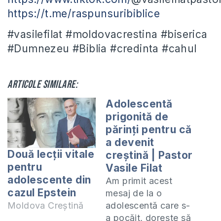
https://t.me/raspunsuribiblice
#vasilefilat #moldovacrestina #biserica
#Dumnezeu #Biblia #credinta #cahul
Articole similare:
Adolescentă
prigonită de
părinți pentru că
a devenit
Două lecții vitale
creștină | Pastor
pentru
Vasile Filat
adolescente din
Am primit acest
cazul Epstein
mesaj de la o
adolescentă care s-
Moldova Creștină
a pocăit, dorește să