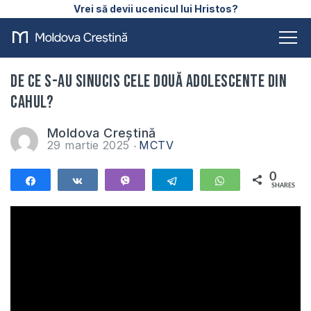
Vrei să devii ucenicul lui Hristos?
De ce s-au sinucis cele două adolescente din
Cahul?
Moldova Creștină
29 martie 2025
MCTV
0
Share
Share
Vibe
Telegram
WhatsApp
SHARES