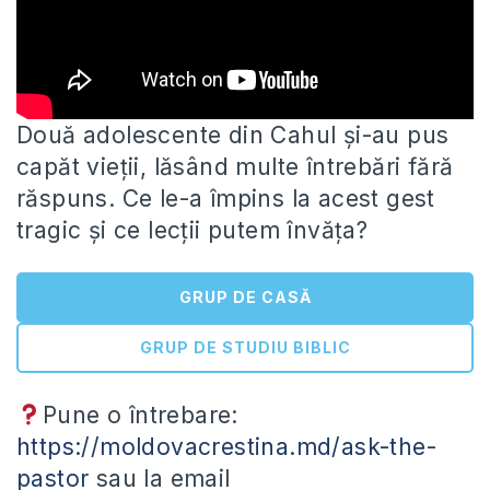
Două adolescente din Cahul și-au pus
capăt vieții, lăsând multe întrebări fără
răspuns. Ce le-a împins la acest gest
tragic
și ce lecții putem învăța?
GRUP DE CASĂ
GRUP DE STUDIU BIBLIC
Pune o întrebare:
https://moldovacrestina.md/ask-the-
pastor
sau la email