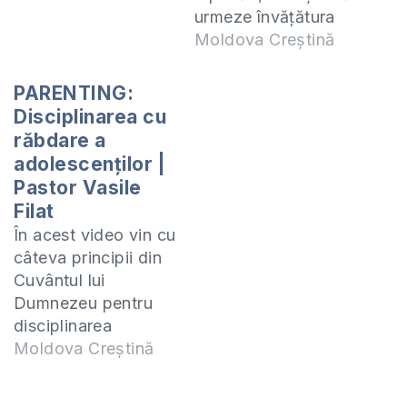
urmeze învățătura
Domnului Isus dar
Moldova Creștină
părinții, în special
tatăl, îi face mari
PARENTING:
necazuri din cauza
Disciplinarea cu
că a devenit
răbdare a
creștină și nici nu
adolescenților |
dorește să o asculte
Pastor Vasile
pe fiica sa. În acest
Filat
video dau câteva
În acest video vin cu
sfaturi acestei
câteva principii din
tinere…
Cuvântul lui
Dumnezeu pentru
disciplinarea
adolescenților. În
Moldova Creștină
rolul nostru de
părinți avem