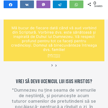
responsabilitatea
0
Share
Share
Vibe
Telegram
WhatsApp
SHARES
înaintea lui
Dumnezeu să nu-i
întărâtăm la mânie
pe copii noștri, ci
să-i creștem în
mustrarea și
învățătura Domnului.
Aceasta se aplică și
la educația și
disciplinarea
›
‹
adolescenților. De…
Vrei să devii ucenicul lui Isus Hristos?
"Dumnezeu nu ține seama de vremurile
de neștiință, și poruncește acum
tuturor oamenilor de pretutindeni să se
pocăiască; pentrucă a rînduit o zi, în