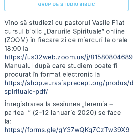
GRUP DE STUDIU BIBLIC
Vino să studiezi cu pastorul Vasile Filat
cursul biblic „Darurile Spirituale” online
(ZOOM) în fiecare zi de miercuri la orele
18:00 la
https://us02web.zoom.us/j/81580804689
Manualul după care studiem poate fi
procurat în format electronic la
https://shop.eurasiaprecept.org/produs/d
spirituale-pdf/
Înregistrarea la sesiunea „Ieremia –
partea I” (2-12 ianuarie 2020) se face
la:
https://forms.gle/gY37wQKq7GzTw39X9