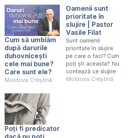
Oamenii sunt
prioritate în
slujire | Pastor
Vasile Filat
Cum să umblăm
Sunt oamenii
după darurile
prioritate în slujire
duhovnicești
pe care o faci? Cum
cele mai bune?
poți ști aceasta? Nu
contează ce slujire
Care sunt ele?
faci tu, poate
Moldova Creștină
Moldova Creștină
conduci un grup de
studiu biblic, de
engleză, de
computere, poate
ești predicator,
antrenor sau orice
Poți fi predicator
altă slujire nu ai faci,
dacă nu poți