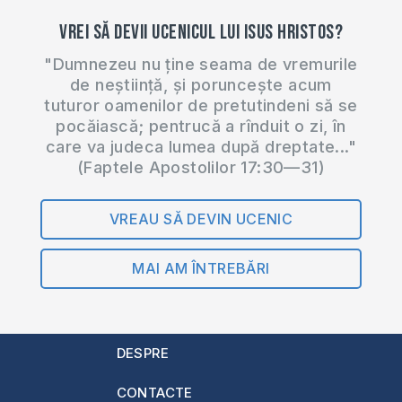
Vrei să devii ucenicul lui Isus Hristos?
"Dumnezeu nu ține seama de vremurile
de neștiință, și poruncește acum
tuturor oamenilor de pretutindeni să se
pocăiască; pentrucă a rînduit o zi, în
care va judeca lumea după dreptate..."
(Faptele Apostolilor 17:30—31)
VREAU SĂ DEVIN UCENIC
MAI AM ÎNTREBĂRI
DESPRE
CONTACTE