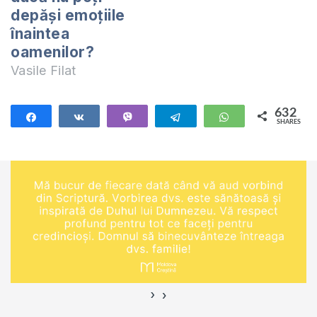
trebuie să te asiguri
depăși emoțiile
că oamenii sunt
înaintea
prioritate și…
oamenilor?
Vasile Filat
632
Share
Share
Vibe
Telegram
WhatsApp
SHARES
632
›
‹