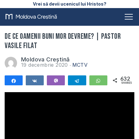
Vrei să devii ucenicul lui Hristos?
De ce oamenii buni mor devreme? | Pastor
Vasile Filat
Moldova Creștină
19 decembrie 2020
MCTV
632
Share
Share
Vibe
Telegram
WhatsApp
SHARES
632