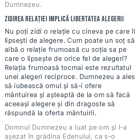
Dumnezeu.
Zidirea relaţiei implică libertatea alegerii
Nu poţi zidi o relaţie cu cineva pe care îl
lipseşti de alegere. Cum poate un soţ să
aibă o relaţie frumoasă cu soţia sa pe
care o lipseşte de orice fel de alegeri?
Relaţia frumoasă tocmai este rezultatul
unei alegeri reciproce. Dumnezeu a ales
să iubească omul şi să-i ofere
mântuirea şi aşteaptă de la om să facă
aceeaşi alegere şi din dragoste să
răspundă la oferta mântuirii.
Domnul Dumnezeu a luat pe om şi l-a
aşezat în grădina Edenului, ca s-o