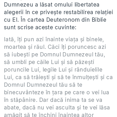
Dumnezeu a lăsat omului libertatea
alegerii în ce priveşte restabilirea relaţiei
cu El. În cartea Deuteronom din Biblie
sunt scrise aceste cuvinte:
Iată, îţi pun azi înainte viaţa şi binele,
moartea şi răul. Căci îţi poruncesc azi
să iubeşti pe Domnul Dumnezeul tău,
să umbli pe căile Lui şi să păzeşti
poruncile Lui, legile Lui şi rânduielile
Lui, ca să trăieşti şi să te înmulţeşti şi ca
Domnul Dumnezeul tău să te
binecuvânteze în ţara pe care o vei lua
în stăpânire. Dar dacă inima ta se va
abate, dacă nu vei asculta şi te vei lăsa
amăgit să te închini înaintea altor