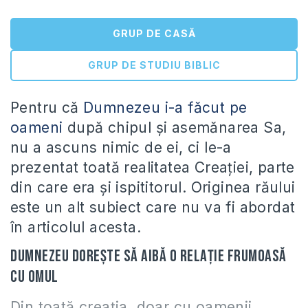
GRUP DE CASĂ
GRUP DE STUDIU BIBLIC
Pentru că
Dumnezeu i-a făcut pe
oameni
după chipul şi asemănarea Sa,
nu a ascuns nimic de ei, ci le-a
prezentat toată realitatea Creaţiei, parte
din care era şi ispititorul. Originea răului
este un alt subiect care nu va fi abordat
în articolul acesta.
Dumnezeu doreşte să aibă o relaţie frumoasă
cu omul
Din toată creaţia, doar cu oamenii