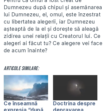
Pentru că omul a fost creat de
Dumnezeu după chipul şi asemănarea
lui Dumnezeu, el, omul, este înzestrat
cu libertatea alegerii, iar Dumnezeu
aşteaptă de la el şi doreşte să aleagă
zidirea unei relaţii cu Creatorul lui. Ce
alegeri ai făcut tu? Ce alegere vei face
de acum înainte?
Articole similare:
Ce înseamnă
Doctrina despre
expresia “după
depravarea