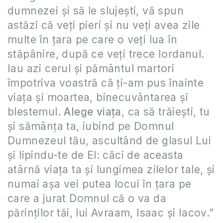
dumnezei şi să le slujeşti, vă spun
astăzi că veţi pieri şi nu veţi avea zile
multe în ţara pe care o veţi lua în
stăpânire, după ce veţi trece Iordanul.
Iau azi cerul şi pământul martori
împotriva voastră că ţi-am pus înainte
viaţa şi moartea, binecuvântarea şi
blestemul.
Alege viaţa
, ca să trăieşti, tu
şi sămânţa ta, iubind pe Domnul
Dumnezeul tău, ascultând de glasul Lui
şi lipindu-te de El: căci de aceasta
atârnă viaţa ta şi lungimea zilelor tale, şi
numai aşa vei putea locui în ţara pe
care a jurat Domnul că o va da
părinţilor tăi, lui Avraam, Isaac şi Iacov.”