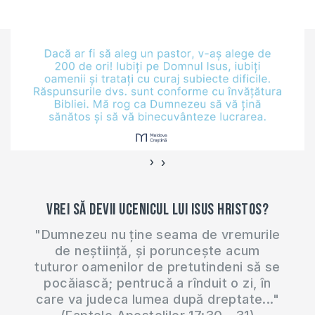
634
Dumnezeu.
Întrebarea mea nu e
despre căsătorie ci,
dacă satana a fost
fiul lui Dumnezeu,
atunci când nu
exista păcat pe
pământ,…
›
‹
Vrei să devii ucenicul lui Isus Hristos?
"Dumnezeu nu ține seama de vremurile
de neștiință, și poruncește acum
tuturor oamenilor de pretutindeni să se
pocăiască; pentrucă a rînduit o zi, în
care va judeca lumea după dreptate..."