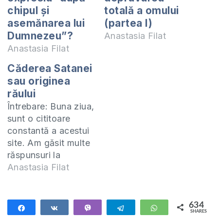
chipul și
totală a omului
asemănarea lui
(partea I)
Dumnezeu”?
Anastasia Filat
Anastasia Filat
Căderea Satanei
sau originea
răului
Întrebare: Buna ziua,
sunt o cititoare
constantă a acestui
site. Am găsit multe
răspunsuri la
întrebările mele.
Anastasia Filat
Sunt proaspăt
căsătorită si vreau
sa-mi trăiesc
634
Share
Share
Vibe
Telegram
WhatsApp
SHARES
căsnicia cu frica în