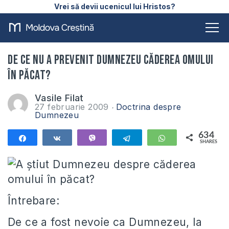
Vrei să devii ucenicul lui Hristos?
De ce nu a prevenit Dumnezeu căderea omului
în păcat?
Vasile Filat
27 februarie 2009
Doctrina despre
Dumnezeu
634
Share
Share
Vibe
Telegram
WhatsApp
SHARES
634
Întrebare:
De ce a fost nevoie ca Dumnezeu, la