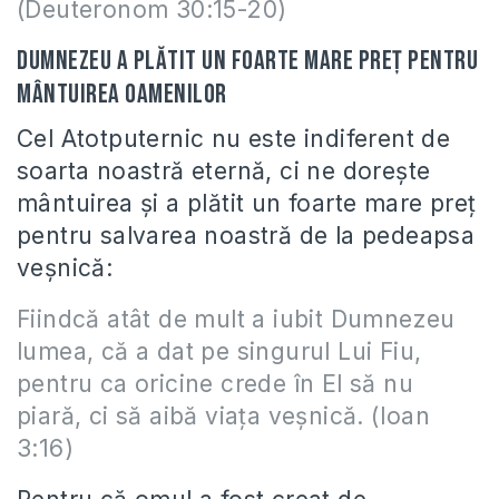
(Deuteronom 30:15-20)
Dumnezeu a plătit un foarte mare preţ pentru
mântuirea oamenilor
Cel Atotputernic nu este indiferent de
soarta noastră eternă, ci ne doreşte
mântuirea şi a plătit un foarte mare preţ
pentru salvarea noastră de la pedeapsa
veşnică:
Fiindcă atât de mult a iubit Dumnezeu
lumea, că a dat pe singurul Lui Fiu,
pentru ca oricine crede în El să nu
piară, ci să aibă viaţa veşnică. (Ioan
3:16)