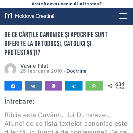
Vrei să devii ucenicul lui Hristos?
De ce cărţile canonice şi apocrife sunt
diferite la ortodocşi, catolici şi
protestanţi?
Vasile Filat
26 februarie 2010
Doctrine
634
Share
Share
Vibe
Telegram
WhatsApp
SHARES
634
Întrebare:
Biblia este Cuvântul lui Dumnezeu.
Atunci de ce lista textelor canonice este
diferită, in funcţie de confesiune? De ce