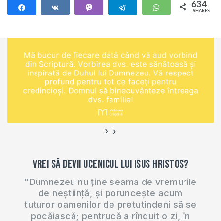
634
Share
Share
Vibe
Telegram
WhatsApp
SHARES
634
›
‹
Vrei să devii ucenicul lui Isus Hristos?
"Dumnezeu nu ține seama de vremurile
de neștiință, și poruncește acum
tuturor oamenilor de pretutindeni să se
pocăiască; pentrucă a rînduit o zi, în