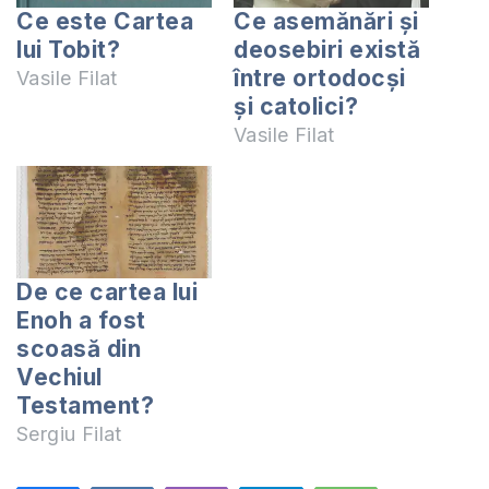
Ce este Cartea
Ce asemănări și
lui Tobit?
deosebiri există
între ortodocși
Vasile Filat
și catolici?
Vasile Filat
De ce cartea lui
Enoh a fost
scoasă din
Vechiul
Testament?
Sergiu Filat