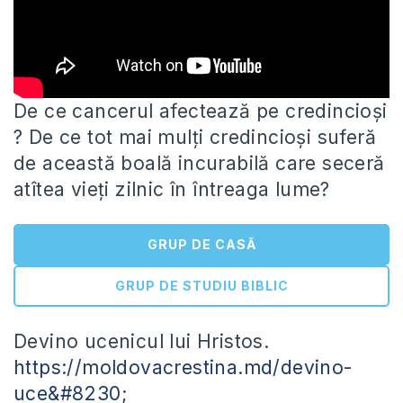
De ce cancerul afectează pe credincioși
? De ce tot mai mulți credincioși suferă
de această boală incurabilă care seceră
atîtea vieți zilnic în întreaga lume?
GRUP DE CASĂ
GRUP DE STUDIU BIBLIC
Devino ucenicul lui Hristos.
https://moldovacrestina.md/devino-
uce&#8230
;