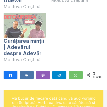
Adevăr
Moldova Creștină
Moldova Creștină
Curățarea minții
| Adevărul
despre Adevăr
Moldova Creștină
0
Share
Share
Vibe
Telegram
WhatsApp
SHARES