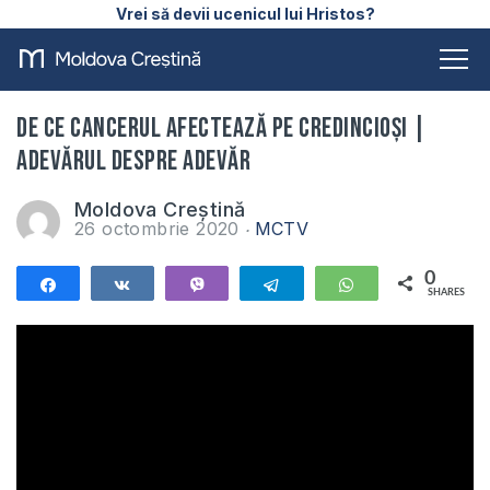
Vrei să devii ucenicul lui Hristos?
De ce cancerul afectează pe credincioși |
Adevărul despre Adevăr
Moldova Creștină
26 octombrie 2020
MCTV
0
Share
Share
Vibe
Telegram
WhatsApp
SHARES