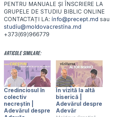
PENTRU MANUALE ȘI ÎNSCRIERE LA
GRUPELE DE STUDIU BIBLIC ONLINE
CONTACTAȚI LA:
info@precept.md
sau
studiu@moldovacrestina.md
+373(69)966779
Articole similare:
Credinciosul în
În vizită la altă
colectiv
biserică |
necreștin |
Adevărul despre
Adevărul despre
Adevăr