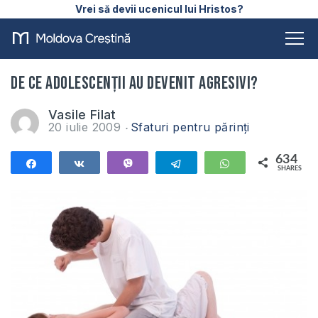
Vrei să devii ucenicul lui Hristos?
De ce adolescenţii au devenit agresivi?
Vasile Filat
20 iulie 2009
Sfaturi pentru părinți
634
Share
Share
Vibe
Telegram
WhatsApp
SHARES
634