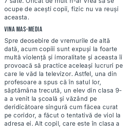
7 sate. Oricât de mult n-ar vrea să se
ocupe de aceşti copii, fizic nu va reuşi
aceasta.
Vina mas-media
Spre deosebire de vremurile de altă
dată, acum copiii sunt expuşi la foarte
multă violenţă şi imoralitate şi aceasta îi
provoacă să practice aceleaşi lucruri pe
care le văd la televizor. Astfel, una din
profesoare a spus că în satul lor,
săptămâna trecută, un elev din clasa 9-
a a venit la şcoală şi văzând pe
deridicătoare singură cum făcea curat
pe coridor, a făcut o tentativă de viol la
adresa ei. Alt copil, care este în clasa a