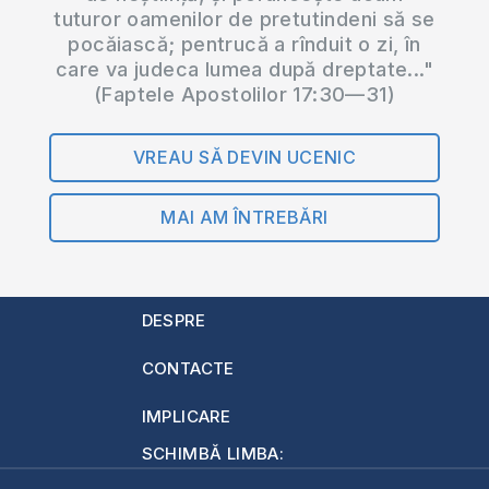
tuturor oamenilor de pretutindeni să se
pocăiască; pentrucă a rînduit o zi, în
care va judeca lumea după dreptate..."
(Faptele Apostolilor 17:30—31)
VREAU SĂ DEVIN UCENIC
MAI AM ÎNTREBĂRI
DESPRE
CONTACTE
IMPLICARE
SCHIMBĂ LIMBA: