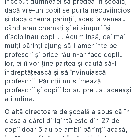
început dumneaei să predea în şcoală,
dacă vre-un copil se purta necuviincios
şi dacă chema părinţii, aceştia veneau
când erau chemaţi şi ei singuri îşi
disciplinau copilul. Acum însă, cei mai
mulţi părinţi ajung să-i ameninţe pe
profesori şi orice rău n-ar face copilul
lor, ei îi vor ţine partea şi caută să-l
îndreptăţească şi să învinuiască
profesorii. Părinţii nu stimează
profesorii şi copiii lor au preluat aceeaşi
atitudine.
O altă directoare de şcoală a spus că în
clasa a cărei dirigintă este din 27 de
copii doar 6 au pe ambii părinţii acasă,