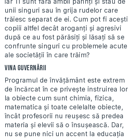
iar 11 sunt fără ambii părinţi şi stau de
unii singuri sau în grija rudelor care
trăiesc separat de ei. Cum pot fi aceşti
copiii altfel decât aroganţi şi agresivi
după ce au fost părăsiţi şi lăsaţi să se
confrunte singuri cu problemele acute
ale societăţii în care trăim?
Vina guvernării
Programul de învăţământ este extrem
de încărcat în ce priveşte instruirea lor
la obiecte cum sunt chimia, fizica,
matematica şi toate celelalte obiecte,
încât profesorii nu reuşesc să predea
materia şi elevii să o însuşească. Dar,
nu se pune nici un accent la educaţia