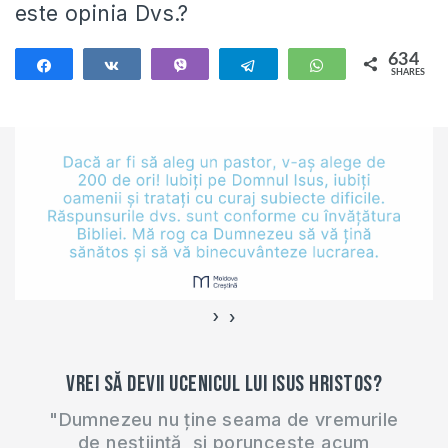
este opinia Dvs.?
634
Share
Share
Vibe
Telegram
WhatsApp
SHARES
634
›
‹
Vrei să devii ucenicul lui Isus Hristos?
"Dumnezeu nu ține seama de vremurile
de neștiință, și poruncește acum