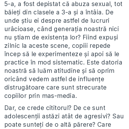
5-a, a fost depistat că abuza sexual, tot
băieţi din clasele a 3-a şi a întâia. De
unde ştiu ei despre astfel de lucruri
urâcioase, când generaţia noastră nici
nu ştiam de existenţa lor? Fiind expuşi
zilnic la aceste scene, copiii repede
încep să le experimenteze şi apoi să le
practice în mod sistematic. Este datoria
noastră să luăm atitudine şi să oprim
oricând vedem astfel de influenţe
distrugătoare care sunt strecurate
copiilor prin mas-media.
Dar, ce crede cititorul? De ce sunt
adolescenţii astăzi atât de agresivi? Sau
poate sunteţi de o altă părere? Care