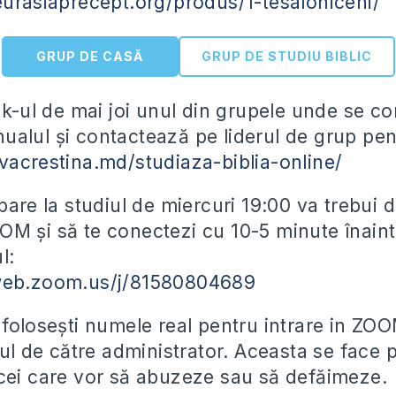
eurasiaprecept.org/produs/1-tesaloniceni/
GRUP DE CASĂ
GRUP DE STUDIU BIBLIC
ink-ul de mai joi unul din grupele unde se 
alul și contactează pe liderul de grup pent
vacrestina.md/studiaza-biblia-online/
pare la studiul de miercuri 19:00 va trebui d
M și să te conectezi cu 10-5 minute înaint
l:
web.zoom.us/j/81580804689
folosești numele real pentru intrare in ZOOM
sul de către administrator. Aceasta se face 
cei care vor să abuzeze sau să defăimeze.