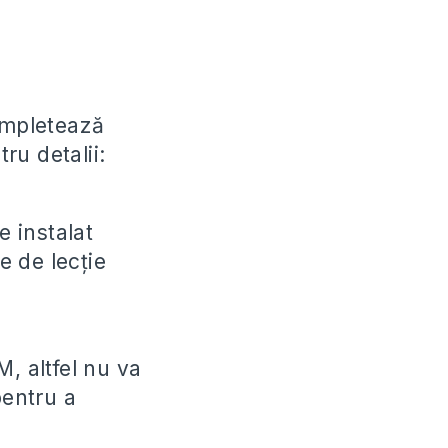
completează
ru detalii:
e instalat
e de lecție
, altfel nu va
pentru a