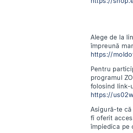
https://shop.
Alege de la l
împreună manu
https://moldo
Pentru partici
programul ZOO
folosind link-u
https://us02
Asigură-te că 
fi oferit acce
împiedica pe 