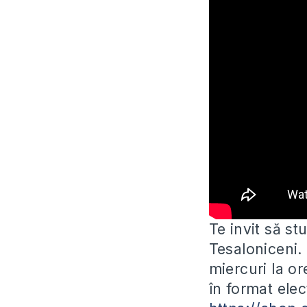
Te invit să st
Tesaloniceni.
miercuri la o
în format elec