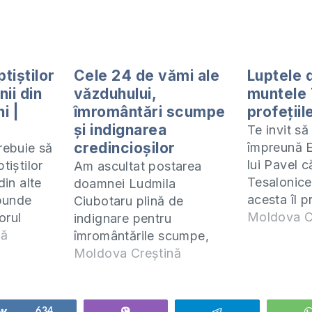
tiștilor
Cele 24 de vămi ale
Luptele d
nii din
văzduhului,
muntele 
i |
îmromântări scumpe
profețiil
și indignarea
Te invit s
credincioșilor
împreună E
rebuie să
lui Pavel c
tiștilor
Am ascultat postarea
Tesalonicen
din alte
doamnei Ludmila
acesta îl p
punde
Ciubotaru plină de
(ZOOM) în 
Moldova C
orul
indignare pentru
miercuri la
stire
nă
îmromântările scumpe,
Manualul 
t să
pomeni și încă și cele 24
Moldova Creștină
studiem po
ă un curs
de vămi ale văzduhului
în format e
itulat
care i-au fost cerută se le
adresa
 să
plătească pentru cineva
Share
634
Vibe
Telegram