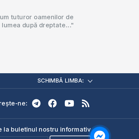
cum tuturor oamenilor de
a lumea după dreptate..."
SCHIMBĂ LIMBA:
ește-ne:
la buletinul nostru informativ