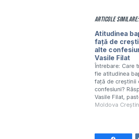
Articole similare:
Atitudinea bap
față de crești
alte confesiun
Vasile Filat
Întrebare: Care t
fie atitudinea bap
față de creștinii 
confesiuni? Răs
Vasile Filat, past
bisericii Buna Ve
Moldova Crești
Chișinău. Te invi
studiem împreun
profund biblic înt
"Legământul" ca
Share