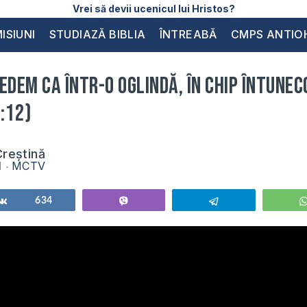
Vrei să devii ucenicul lui Hristos?
ISIUNI
STUDIAZĂ BIBLIA
ÎNTREABĂ
CMPS ANTIO
edem ca într-o oglindă, în chip întunec
:12)
reștină
1
MCTV
Share
634
Vibe
Telegram