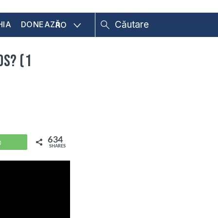
HIA
DONEAZĂ
RO
os? (1
634
WhatsApp
SHARES