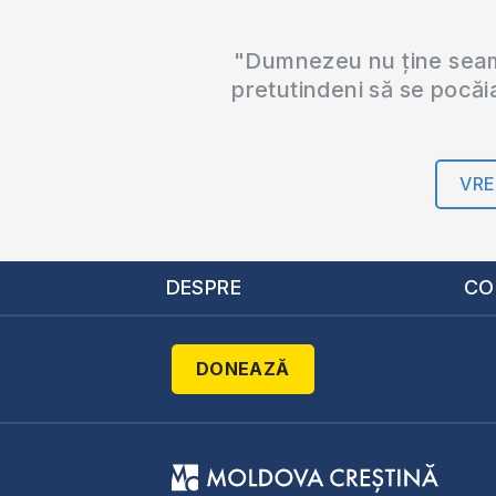
"Dumnezeu nu ține seama
pretutindeni să se pocăi
VRE
DESPRE
CO
DONEAZĂ