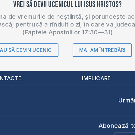
Vrei să devii ucenicul lui Isus Hristos?
 de vremurile de neștiință, și poruncește a
ască; pentrucă a rînduit o zi, în care va judec
(Faptele Apostolilor 17:30—31)
AU SĂ DEVIN UCENIC
MAI AM ÎNTREBĂRI
NTACTE
IMPLICARE
Urmăr
Abonează-te 