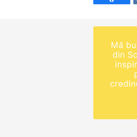
înțelegi conceptu
al Bibliei, căci
zidește relații c
doar în bază de
…