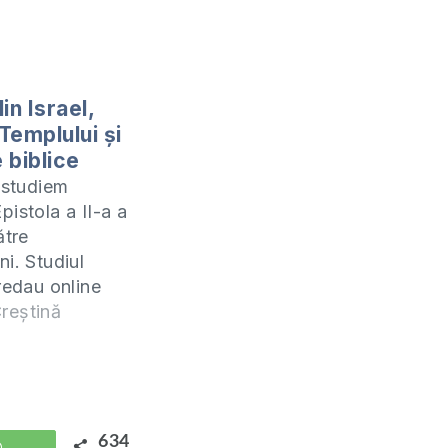
in Israel,
Templului și
e biblice
ă studiem
pistola a II-a a
ătre
i. Studiul
redau online
fiecare zi de
reștină
 orele 19:00.
după care
ate fi procurat
lectronic la
634
WhatsApp