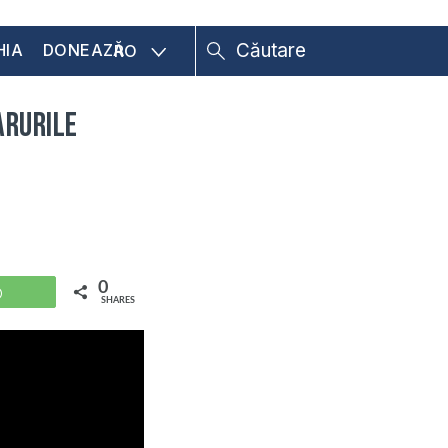
HIA
DONEAZĂ
RO
arurile
0
WhatsApp
SHARES