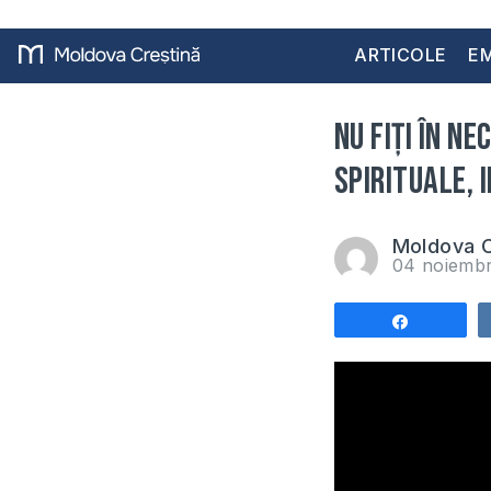
ARTICOLE
EM
Nu fiți în n
Spirituale, 
Moldova C
04 noiemb
Share