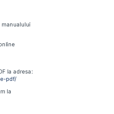
al manualului
online
DF la adresa:
le-pdf/
ăm la