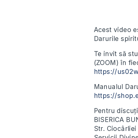
Acest video es
Darurile spirit
Te invit să st
(ZOOM) în fiec
https://us02
Manualul Darur
https://shop.
Pentru discuți
BISERICA BU
Str. Ciocârli
Servicii Divin