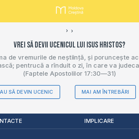
›
‹
Vrei să devii ucenicul lui Isus Hristos?
 de vremurile de neștiință, și poruncește a
ască; pentrucă a rînduit o zi, în care va judec
(Faptele Apostolilor 17:30—31)
AU SĂ DEVIN UCENIC
MAI AM ÎNTREBĂRI
NTACTE
IMPLICARE