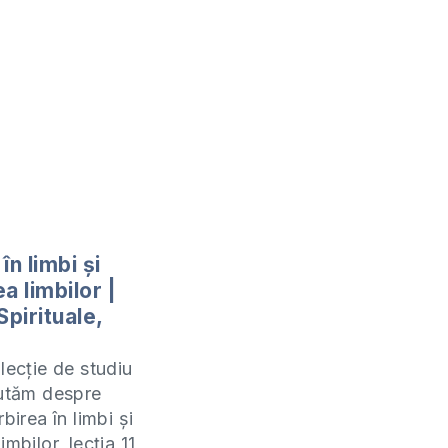
în limbi și
a limbilor |
Spirituale,
lecție de studiu
cutăm despre
rbirea în limbi și
imbilor, lecția 11