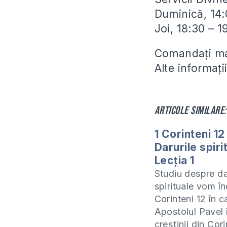
Duminică, 14:
Joi, 18:30 – 
Comandați man
Alte informaț
Articole similare:
1 Corinteni 12 
Darurile spiri
Lecția 1
Studiu despre da
spirituale vom î
Corinteni 12 în c
Apostolul Pavel 
creștinii din Cori