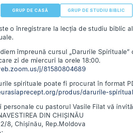
GRUP DE CASĂ
GRUP DE STUDIU BIBLIC
te o înregistrare la lecția de studiu biblic 
uale.
udiem împreună cursul „Darurile Spirituale” 
are zi de miercuri la orele 18:00.
web.zoom.us/j/81580804689
ile spirituale poate fi procurat în format P
eurasiaprecept.org/produs/darurile-spiritua
i personale cu pastorul Vasile Filat vă invit
NAVESTIREA DIN CHIȘINĂU
ei 2/8, Chișinău, Rep.Moldova
e: