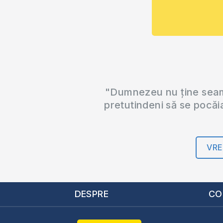
"Dumnezeu nu ține seama
pretutindeni să se pocăi
VRE
DESPRE
CO