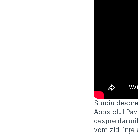
Studiu despre 
Apostolul Pave
despre daruril
vom zidi înțe