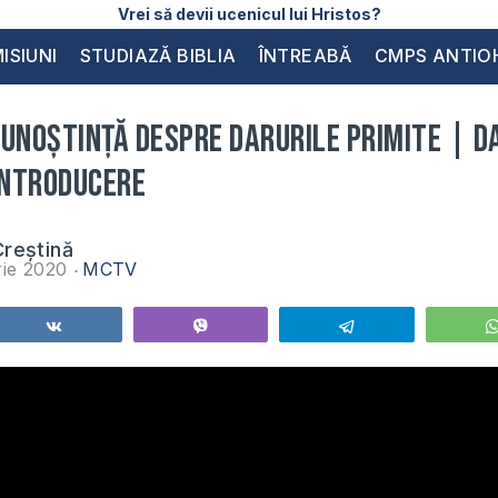
Vrei să devii ucenicul lui Hristos?
ISIUNI
STUDIAZĂ BIBLIA
ÎNTREABĂ
CMPS ANTIO
ecunoștință despre darurile primite | D
introducere
reștină
rie 2020
MCTV
Share
Vibe
Telegram