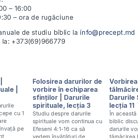
00 – 16:00
19:30 – ora de rugăciune
uale de studiu biblic la
info@precept.md
ii la: +373(69)966779
|
Folosirea darurilor de
Vorbirea 
tuale |
vorbire în echiparea
tălmăcire
sfinților | Darurile
Darurile 
spirituale, lecția 3
lecția 11
rurile
ncepe cu 1
Studiu despre darurile
În această 
are
spirituale vom continua cu
biblic dis
învață pe
Efeseni 4:1-16 ca să
darurile vo
nt
vedem învățături de
tămăcirea l