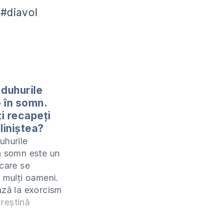
 #diavol
 duhurile
 în somn.
i recapeți
liniștea?
uhurile
n somn este un
 care se
a mulți oameni.
ază la exorcism
i se incheie cu
reștină
i rău. Ce este