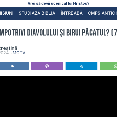
Vrei să devii ucenicul lui Hristos?
ISIUNI
STUDIAZĂ BIBLIA
ÎNTREABĂ
CMPS ANTIO
împotrivi diavolului și birui păcatul? (
reștină
 2024
MCTV
Share
Vibe
Telegram