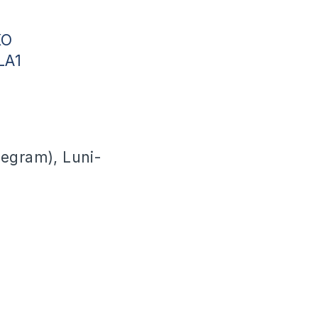
KO
fLA1
legram), Luni-