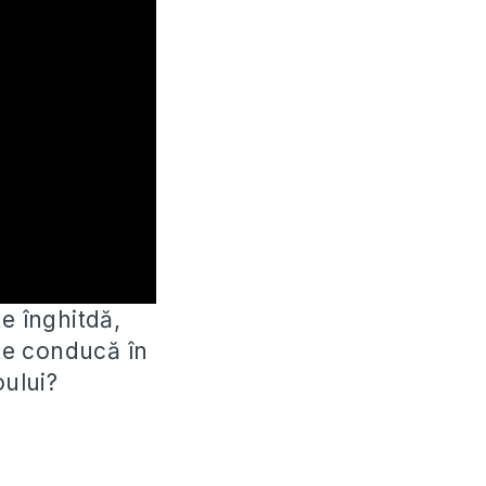
e înghitdă,
 te conducă în
oului?