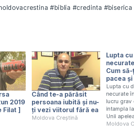
#moldovacrestina #biblia #credinta #biserica
Lupta cu
necurate
Cum să-ț
pacea și 
Lupta cu d
rsa
Când te-a părăsit
necurate î
lucru grav
 Run 2019
persoana iubită și nu-
intampla l
 Filat ]
ți vezi viitorul fără ea
Unii apele
Moldova Creștină
care uneor
Moldova C
ceva și ma