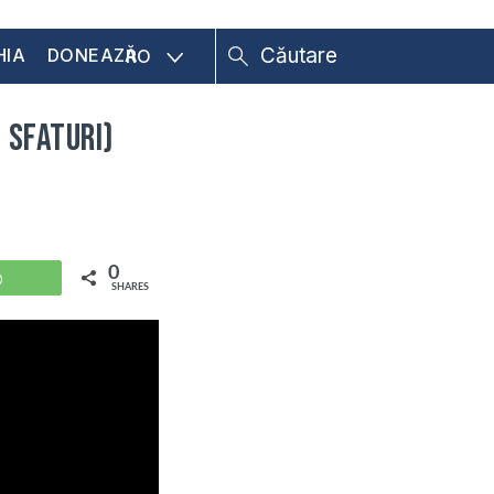
HIA
DONEAZĂ
RO
7 sfaturi)
0
WhatsApp
SHARES