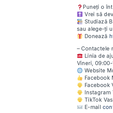
Puneți o în
Vrei să dev
Studiază Bi
sau alege-ți 
Donează
h
– Contactele 
Linia de aj
Vineri, 09:00
Website Mo
Facebook 
Facebook V
Instagram V
TikTok Vasi
E-mail
con