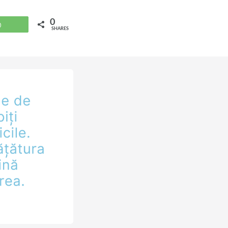
faci în această
hurile
0
WhatsApp
SHARES
Studiu Biblic
stola către
ercuri, 18:00,
…