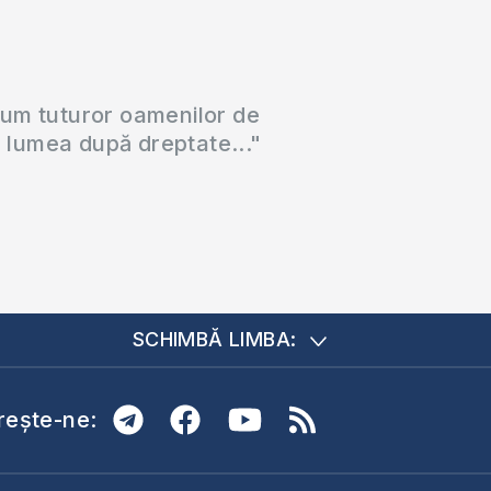
cum tuturor oamenilor de
a lumea după dreptate..."
SCHIMBĂ LIMBA:
ește-ne: