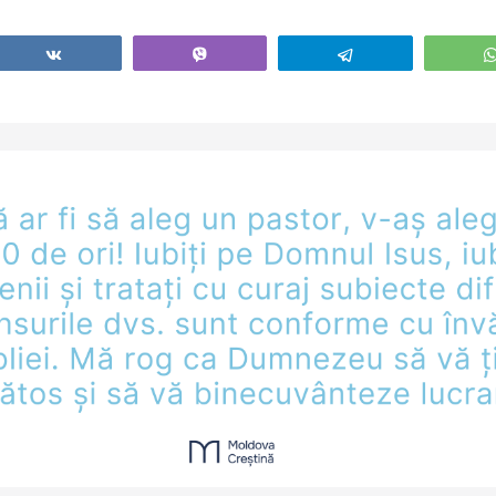
coresc să 
luptă cu du
Share
Vibe
Telegram
necurate? 
Online, Epi
Efeseni, mi
pe ZOOM: