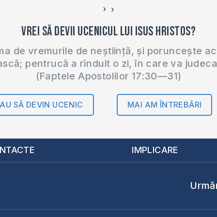
›
‹
Vrei să devii ucenicul lui Isus Hristos?
 de vremurile de neștiință, și poruncește a
ască; pentrucă a rînduit o zi, în care va judec
(Faptele Apostolilor 17:30—31)
AU SĂ DEVIN UCENIC
MAI AM ÎNTREBĂRI
NTACTE
IMPLICARE
Urmăr