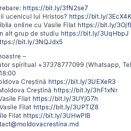
trebare:
https://bit.ly/3fN2se7
ii ucenicul lui Hristos?
https://bit.ly/3EcX4
blia online cu Vasile Filat
https://bit.ly/3Oj
un alt grup de studiu
https://bit.ly/3UqHbpJ
ttps://bit.ly/3NQJdx5
noastre –
utor spiritual +37378777099 (Whatsapp, Te
-18:00
ldova Creștină
https://bit.ly/3UEXeR3
Moldova Creștină
https://bit.ly/3hF1xNr
asile Filat
https://bit.ly/3UYjG7h
asile Filat
https://bit.ly/3UPTlZ8
le Filat
https://bit.ly/3UHwPlB
tact@moldovacrestina.md