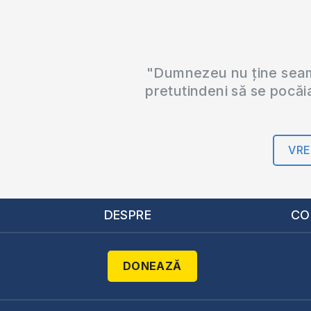
"Dumnezeu nu ține seama
pretutindeni să se pocăi
VRE
DESPRE
CO
DONEAZĂ