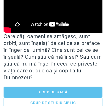
Oare câți oameni se amăgesc, sunt
orbiți, sunt înșelați de cel ce se preface
în înger de lumină? Cine sunt
cei ce se
înșeală? Cum știu că mă înșel? Sau cum
știu că nu mă înșel în ceea ce privește
viața care o. duc ca și copil a lui
Dumnezeu?
GRUP DE CASĂ
GRUP DE STUDIU BIBLIC