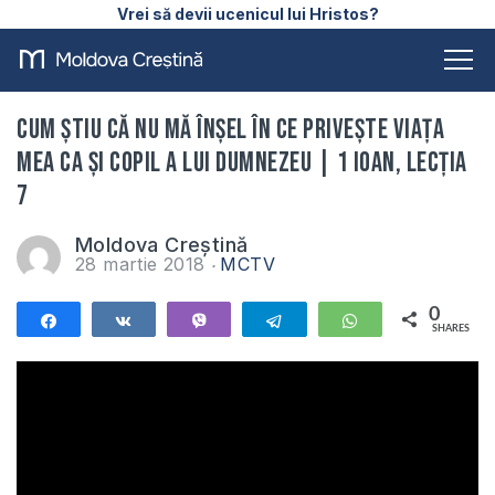
Vrei să devii ucenicul lui Hristos?
Cum știu că nu mă înșel în ce privește viața
mea ca și copil a lui Dumnezeu | 1 Ioan, Lecția
7
Moldova Creștină
28 martie 2018
MCTV
0
Share
Share
Vibe
Telegram
WhatsApp
SHARES