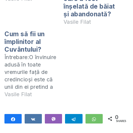
înşelată de băiat
şi abandonată?
Vasile Filat
Cum să fii un
împlinitor al
Cuvântului?
Întrebare:O învinuire
adusă în toate
vremurile față de
credincioși este că
unii din ei pretind a
fi credincioși, în
Vasile Filat
timp ce nu
îndeplinesc Cuvântul
lui Dumnezeu. Și din
0
Share
Share
Vibe
Telegram
WhatsApp
SHARES
pricina aceasta au
apărut și multe