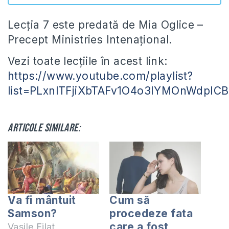
Lecția 7 este predată de Mia Oglice –
Precept Ministries Intenațional.
Vezi toate lecțiile în acest link:
https://www.youtube.com/playlist?
list=PLxnlTFjiXbTAFv1O4o3IYMOnWdpIC
Articole similare:
Va fi mântuit
Cum să
Samson?
procedeze fata
care a fost
Vasile Filat