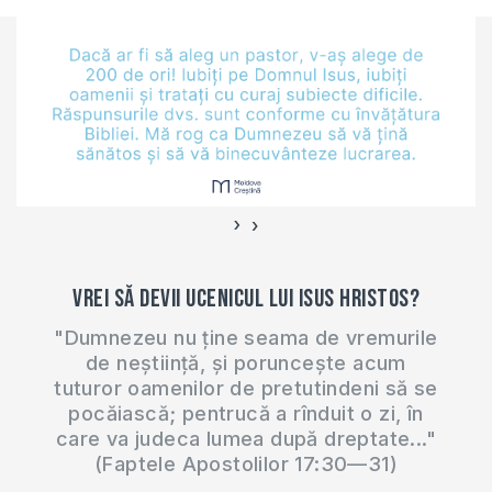
zicale, ca cea care
spune “Fă ce spune
preotul și nu ce face
el.” Dar, nu…
›
‹
Vrei să devii ucenicul lui Isus Hristos?
"Dumnezeu nu ține seama de vremurile
de neștiință, și poruncește acum
tuturor oamenilor de pretutindeni să se
pocăiască; pentrucă a rînduit o zi, în
care va judeca lumea după dreptate..."
(Faptele Apostolilor 17:30—31)