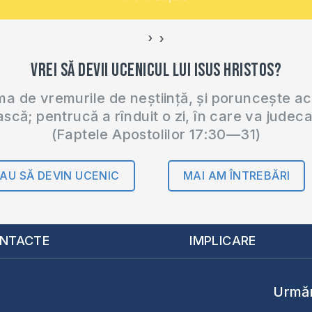
›
‹
Vrei să devii ucenicul lui Isus Hristos?
 de vremurile de neștiință, și poruncește a
ască; pentrucă a rînduit o zi, în care va judec
(Faptele Apostolilor 17:30—31)
AU SĂ DEVIN UCENIC
MAI AM ÎNTREBĂRI
NTACTE
IMPLICARE
Urmăr