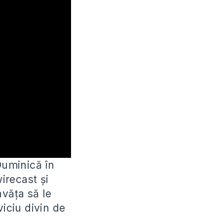
Duminică în
irecast și
văța să le
viciu divin de