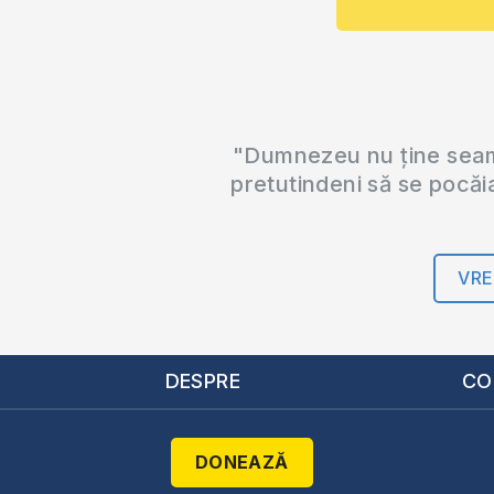
"Dumnezeu nu ține seama
pretutindeni să se pocăi
VRE
DESPRE
CO
DONEAZĂ