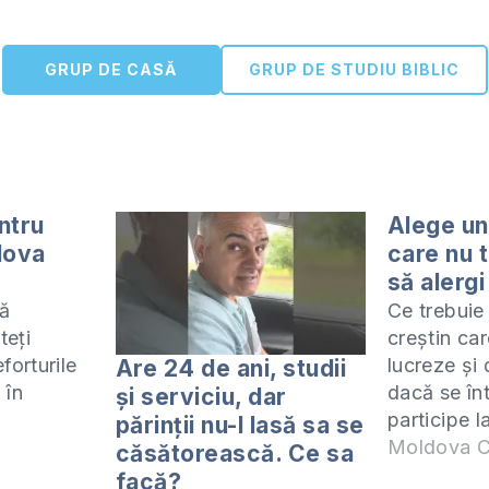
GRUP DE CASĂ
GRUP DE STUDIU BIBLIC
ntru
Alege un
dova
care nu 
să alergi
ă
Ce trebuie
teți
creștin car
eforturile
lucreze și
Are 24 de ani, studii
 în
dacă se în
și serviciu, dar
participe l
părinții nu-l lasă sa se
entru
Domnului?
Moldova C
căsătorească. Ce sa
i lui
procedeze 
facă?