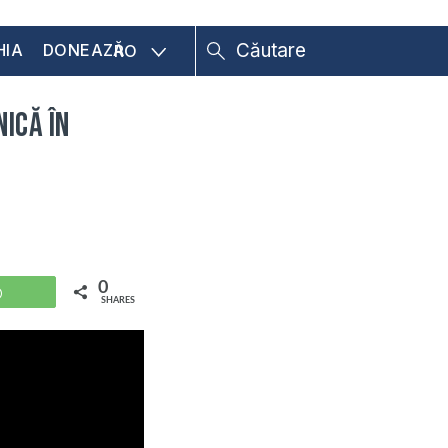
HIA
DONEAZĂ
RO
ică în
0
WhatsApp
SHARES