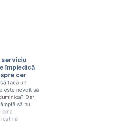
 serviciu
te împiedică
 spre cer
 să facă un
e este nevoit să
 duminica? Dar
tâmplă să nu
a cina
 Cum să
reștină
în acest caz?