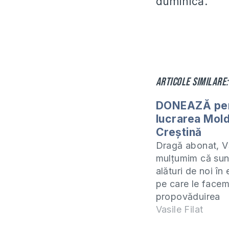
duminică.
Articole similare:
DONEAZĂ pe
lucrarea Mol
Creștină
Dragă abonat, V
mulțumim că sun
alături de noi în 
pe care le facem
propovăduirea
Evangheliei și p
Vasile Filat
lărgirea Împărăție