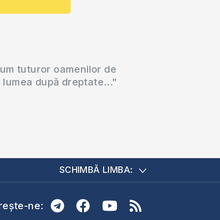
cum tuturor oamenilor de
a lumea după dreptate..."
SCHIMBĂ LIMBA:
ește-ne: