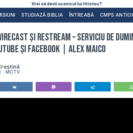
Vrei să devii ucenicul lui Hristos?
ISIUNI
STUDIAZĂ BIBLIA
ÎNTREABĂ
CMPS ANTIO
recast și Restream – Serviciu de Dumin
uTube și Facebook | Alex Maico
reștină
21
MCTV
Share
Vibe
Telegram