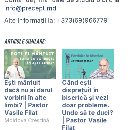
info@precept.md
Alte informații la: +373(69)966779
Articole similare:
Ești mântuit
Când ești
dacă nu ai darul
disprețuit în
vorbirii în alte
biserică și vezi
limbi? | Pastor
doar probleme.
Vasile Filat
Unde să te duci?
| Pastor Vasile
Moldova Creștină
Filat