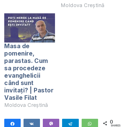
Moldova Creștină
Masa de
pomenire,
parastas. Cum
sa procedeze
evanghelicii
când sunt
invitați? | Pastor
Vasile Filat
Moldova Creștină
0
Share
Share
Vibe
Telegram
WhatsApp
SHARES