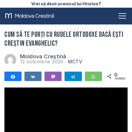
Vrei să devii ucenicul lui Hristos?
Cum să te porți cu rudele ortodoxe dacă ești
creștin evanghelic?
Moldova Creștină
12 octombrie 2020
MCTV
0
Share
Share
Vibe
Telegram
WhatsApp
SHARES