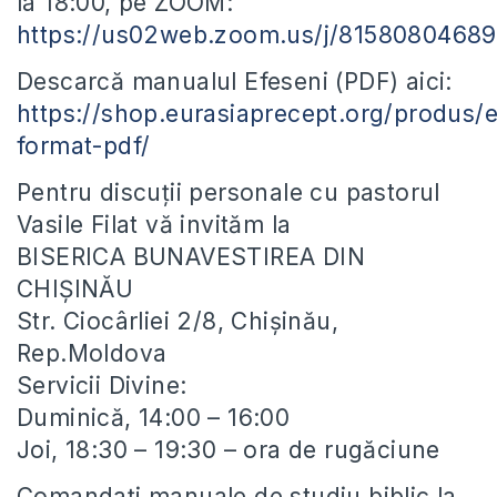
la 18:00, pe ZOOM:
https://us02web.zoom.us/j/81580804689
Descarcă manualul Efeseni (PDF) aici:
https://shop.eurasiaprecept.org/produs/e
format-pdf/
Pentru discuții personale cu pastorul
Vasile Filat vă invităm la
BISERICA BUNAVESTIREA DIN
CHIȘINĂU
Str. Ciocârliei 2/8, Chișinău,
Rep.Moldova
Servicii Divine:
Duminică, 14:00 – 16:00
Joi, 18:30 – 19:30 – ora de rugăciune
Comandați manuale de studiu biblic la