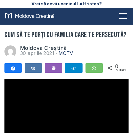
Vrei să devii ucenicul lui Hristos?
Cum să te porți cu familia care te persecută?
Moldova Creștină
30 aprilie 2021
MCTV
0
Share
Share
Vibe
Telegram
WhatsApp
SHARES