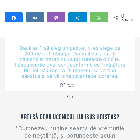
0
Share
Share
Vibe
Telegram
WhatsApp
SHARES
›
‹
Vrei să devii ucenicul lui Isus Hristos?
"Dumnezeu nu ține seama de vremurile
de neștiință, și poruncește acum