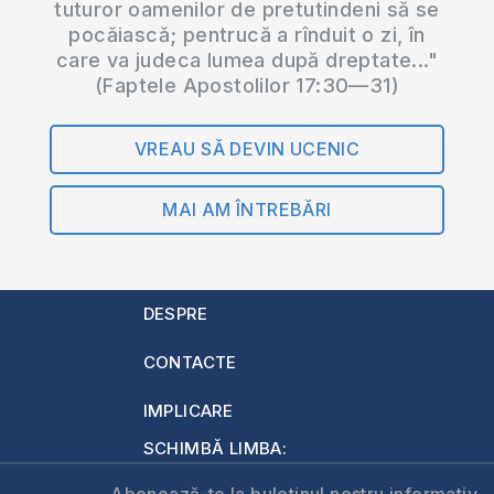
tuturor oamenilor de pretutindeni să se
pocăiască; pentrucă a rînduit o zi, în
care va judeca lumea după dreptate..."
(Faptele Apostolilor 17:30—31)
VREAU SĂ DEVIN UCENIC
MAI AM ÎNTREBĂRI
DESPRE
CONTACTE
IMPLICARE
SCHIMBĂ LIMBA: