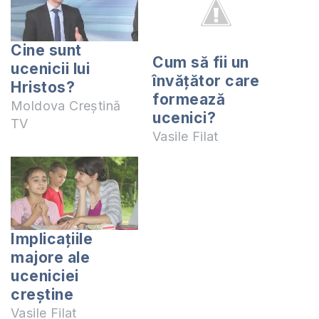
Cine sunt
Cum să fii un
ucenicii lui
învăţător care
Hristos?
formează
Moldova Creștină
ucenici?
TV
Vasile Filat
Implicațiile
majore ale
uceniciei
creștine
Vasile Filat