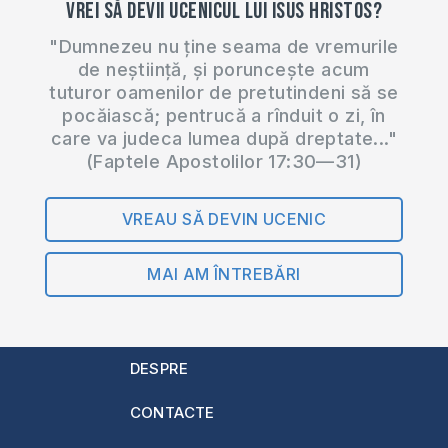
Vrei să devii ucenicul lui Isus Hristos?
"Dumnezeu nu ține seama de vremurile
de neștiință, și poruncește acum
tuturor oamenilor de pretutindeni să se
pocăiască; pentrucă a rînduit o zi, în
care va judeca lumea după dreptate..."
(Faptele Apostolilor 17:30—31)
VREAU SĂ DEVIN UCENIC
MAI AM ÎNTREBĂRI
DESPRE
CONTACTE