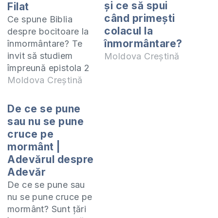
și ce să spui
Filat
când primești
Ce spune Biblia
colacul la
despre bocitoare la
înmormântare?
înmormântare? Te
invit să studiem
Moldova Creștină
împreună epistola 2
Corinteni. Studiul
Moldova Creștină
acesta îl predau
online (ZOOM) în
De ce se pune
fiecare zi de
sau nu se pune
miercuri la orele
cruce pe
20:00. Manualul
mormânt |
după care studiem
Adevărul despre
poate fi procurat la
Adevăr
adresa:
De ce se pune sau
https://shop.eurasiaprecept.org/produs/2-
nu se pune cruce pe
corinteni-precept-
mormânt? Sunt țări
moldova/ În format