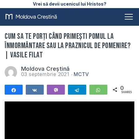
Vrei să devii ucenicul lui Hristos?
Cum sa te porți când primești pomul la
înmormântare sau la praznicul de pomenire?
| Vasile Filat
Moldova Creștină
03 septembrie 2021
MCTV
0
Share
Share
Vibe
Telegram
WhatsApp
SHARES