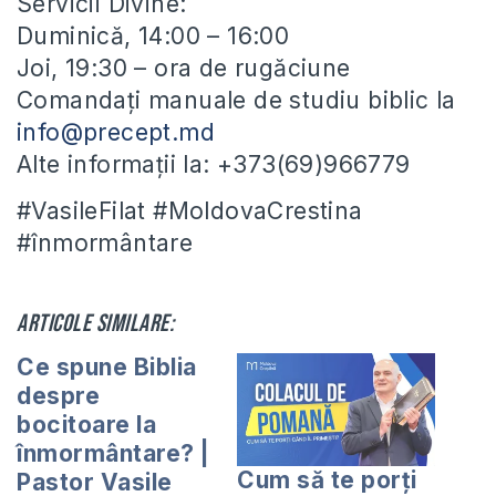
Servicii Divine:
Duminică, 14:00 – 16:00
Joi, 19:30 – ora de rugăciune
Comandați manuale de studiu biblic la
info@precept.md
Alte informații la: +373(69)966779
#VasileFilat #MoldovaCrestina
#înmormântare
Articole similare:
Ce spune Biblia
despre
bocitoare la
înmormântare? |
Cum să te porți
Pastor Vasile