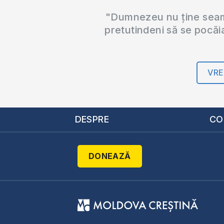
"Dumnezeu nu ține seama
pretutindeni să se pocăi
VRE
DESPRE
CO
DONEAZĂ