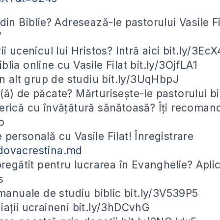
 din Biblie? Adresează-le pastorului Vasile Fi
7
i ucenicul lui Hristos? Intră aici bit.ly/3Ec
lia online cu Vasile Filat bit.ly/3OjfLA1
un alt grup de studiu bit.ly/3UqHbpJ
(ă) de păcate? Mărturisește-le pastorului b
erică cu învățătură sănătoasă? Îți recoma
o
 personală cu Vasile Filat! Înregistrare
dovacrestina.md
 pregătit pentru lucrarea în Evanghelie? Apli
s
nuale de studiu biblic bit.ly/3V539P5
iații ucraineni bit.ly/3hDCvhG