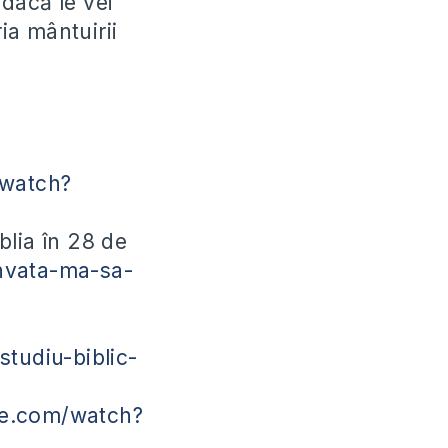
 dacă le vei
ia mântuirii
/watch?
blia în 28 de
nvata-ma-sa-
studiu-biblic-
be.com/watch?