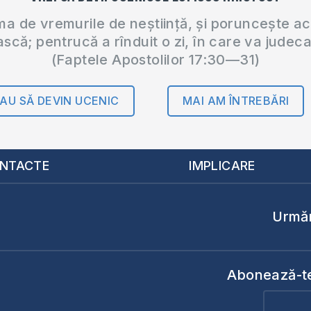
 de vremurile de neștiință, și poruncește a
ască; pentrucă a rînduit o zi, în care va judec
(Faptele Apostolilor 17:30—31)
AU SĂ DEVIN UCENIC
MAI AM ÎNTREBĂRI
NTACTE
IMPLICARE
Urmăr
Abonează-te 