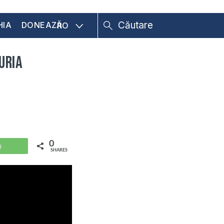
HIA
DONEAZĂ
RO
uria
0
WhatsApp
SHARES