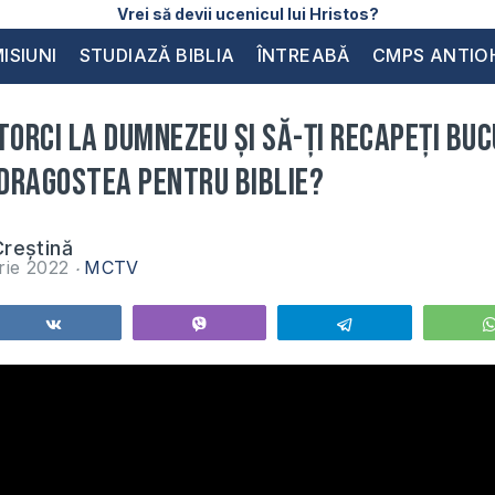
Vrei să devii ucenicul lui Hristos?
ISIUNI
STUDIAZĂ BIBLIA
ÎNTREABĂ
CMPS ANTIO
torci la Dumnezeu și să-ți recapeți buc
 dragostea pentru Biblie?
reștină
rie 2022
MCTV
Share
Vibe
Telegram