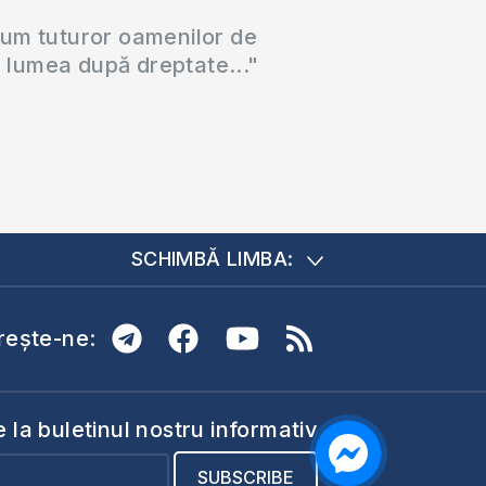
cum tuturor oamenilor de
a lumea după dreptate..."
SCHIMBĂ LIMBA:
ește-ne:
la buletinul nostru informativ