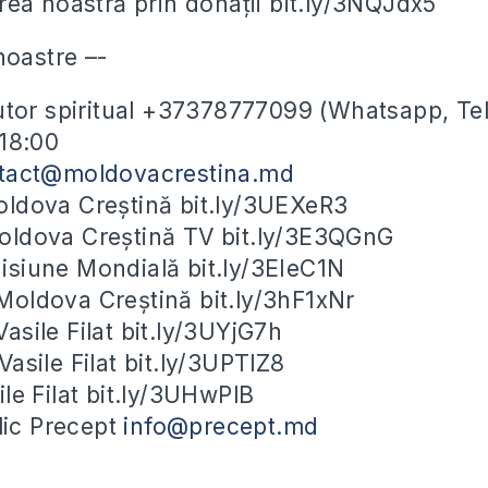
rea noastră prin donații bit.ly/3NQJdx5
noastre –-
utor spiritual +37378777099 (Whatsapp, Te
-18:00
tact@moldovacrestina.md
ldova Creștină bit.ly/3UEXeR3
ldova Creștină TV bit.ly/3E3QGnG
siune Mondială bit.ly/3EIeC1N
oldova Creștină bit.ly/3hF1xNr
sile Filat bit.ly/3UYjG7h
asile Filat bit.ly/3UPTlZ8
le Filat bit.ly/3UHwPlB
blic Precept
info@precept.md