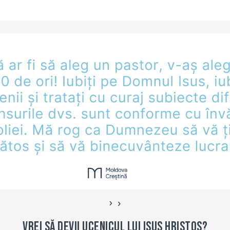
›
‹
Vrei să devii ucenicul lui Isus Hristos?