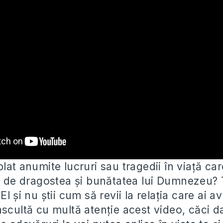
lat anumite lucruri sau tragedii în viață ca
i de dragostea și bunătatea lui
Dumnezeu? T
l și nu știi cum să revii la relația care ai a
ascultă cu multă atenție acest video, căci d