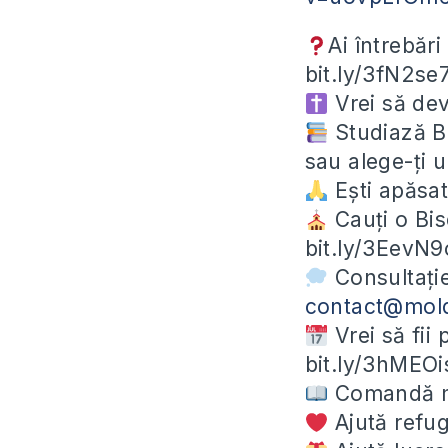
Ai întrebări
bit.ly/3fN2se
Vrei să devi
Studiază Bib
sau alege-ți 
Ești apăsat
Cauți o Bis
bit.ly/3EevN9
Consultație
contact@mol
Vrei să fii
bit.ly/3hMEOi
Comandă ma
Ajută refug