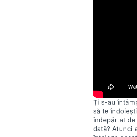
Ți s-au întâmp
să te îndoieșt
îndepărtat de E
dată? Atunci 