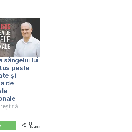
 sângelui lui
stos peste
ate și
ea de
ele
onale
reștină
0
WhatsApp
SHARES