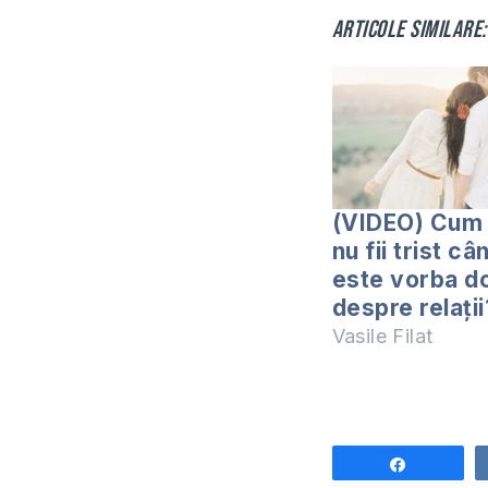
Articole similare:
(VIDEO) Cum 
nu fii trist câ
este vorba d
despre relații
Vasile Filat
Share