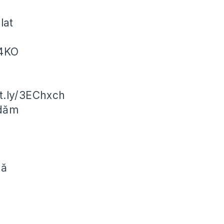
lat
X4KO
it.ly/3EChxch
ndăm
că