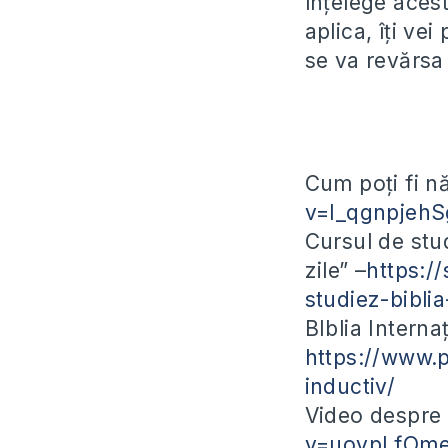
înțelege acest
aplica, îți ve
se va revărsa 
Cum poți fi n
v=I_qgnpjehS
Cursul de stu
zile” –
https:/
studiez-biblia
BIblia Interna
https://www.p
inductiv/
Video despre 
v=uovpLfOme