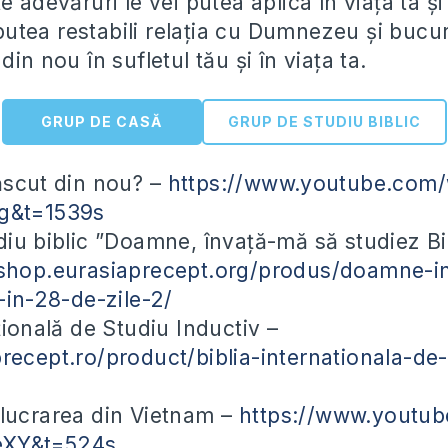
e adevăruri le vei putea aplica în viața ta și
i putea restabili relația cu Dumnezeu și bucur
din nou în sufletul tău și în viața ta.
GRUP DE CASĂ
GRUP DE STUDIU BIBLIC
ăscut din nou? –
https://www.youtube.com
g&t=1539s
diu biblic ”Doamne, învață-mă să studiez Bi
/shop.eurasiaprecept.org/produs/doamne-i
-in-28-de-zile-2/
țională de Studiu Inductiv –
recept.ro/product/biblia-internationala-de-
lucrarea din Vietnam –
https://www.youtu
XY&t=524s