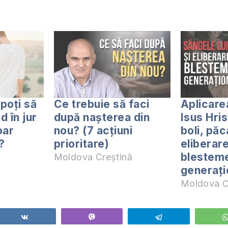
poți să
Ce trebuie să faci
Aplicarea
nd în jur
după nașterea din
Isus Hri
oar
nou? (7 acțiuni
boli, păc
?
prioritare)
eliberar
blestem
Moldova Creștină
generați
Moldova C
Share
Vibe
Telegram