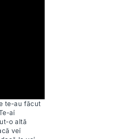
re te-au făcut
e-ai
vut-o altă
acă vei